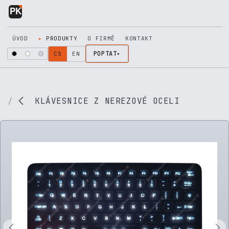
Přejít na obsah
ÚVOD
PRODUKTY
O FIRMĚ
KONTAKT
POPTAT
CS
EN
KLÁVESNICE Z NEREZOVÉ OCELI