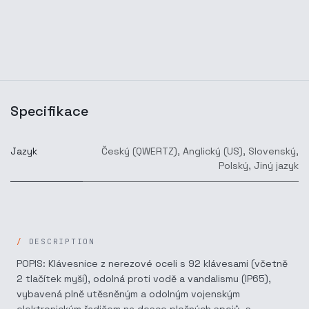
Specifikace
Jazyk
Český (QWERTZ)
,
Anglický (US)
,
Slovenský
,
Polský
,
Jiný jazyk
DESCRIPTION
POPIS: Klávesnice z nerezové oceli s 92 klávesami (včetně
2 tlačítek myši), odolná proti vodě a vandalismu (IP65),
vybavená plně utěsněným a odolným vojenským