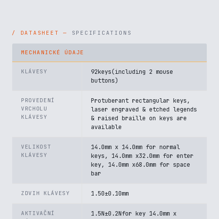
SPECIFICATIONS
MECHANICKÉ ÚDAJE
KLÁVESY
92keys(including 2 mouse
buttons)
PROVEDENÍ
Protuberant rectangular keys,
VRCHOLU
laser engraved & etched legends
KLÁVESY
& raised braille on keys are
available
VELIKOST
14.0mm x 14.0mm for normal
KLÁVESY
keys, 14.0mm x32.0mm for enter
key, 14.0mm x68.0mm for space
bar
ZDVIH KLÁVESY
1.50±0.10mm
AKTIVAČNÍ
1.5N±0.2Nfor key 14.0mm x