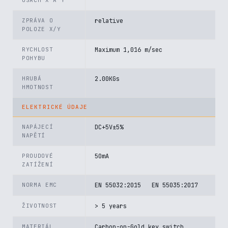
OSÁCH X A Y
ZPRÁVA O
relative
POLOZE X/Y
RYCHLOST
Maximum 1,016 m/sec
POHYBU
HRUBÁ
2.00KGs
HMOTNOST
ELEKTRICKÉ ÚDAJE
NAPÁJECÍ
DC+5V±5%
NAPĚTÍ
PROUDOVÉ
50mA
ZATÍŽENÍ
NORMA EMC
EN 55032:2015 EN 55035:2017
ŽIVOTNOST
> 5 years
MATERIÁL
Carbon-on-Gold key switch