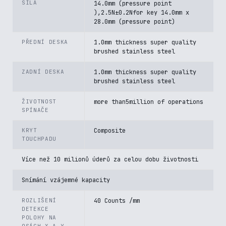
SÍLA
14.0mm (pressure point
),2.5N±0.2Nfor key 14.0mm x
28.0mm (pressure point)
PŘEDNÍ DESKA
1.0mm thickness super quality
brushed stainless steel
ZADNÍ DESKA
1.0mm thickness super quality
brushed stainless steel
ŽIVOTNOST
more than5million of operations
SPÍNAČE
KRYT
Composite
TOUCHPADU
Více než 10 milionů úderů za celou dobu životnosti
Snímání vzájemné kapacity
ROZLIŠENÍ
40 Counts /mm
DETEKCE
POLOHY NA