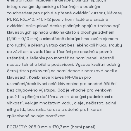
elektronickým řadičem na desce plošných spojů, s
integrovaným dynamicky utěsněným a odolným
touchpadem pro rychlé a přesné ovládání kurzoru, klávesy
F1, F2, F3…F10, F11, F12 jsou v horní řadě pro snadné
ovládání, průmyslová deska plošných spojů s technologií
klávesových spínačů uhlík-na-zlato s dlouhým zdvihem
(1,50 ± 0,10 mm) s mimořádně dobrým hmatovým vjemem
pro rychlý a přesný vstup dat bez jakéhokoli hluku, šrouby
se závitem a vodotěsné těsnění pro snadné a pevné
utěsnění, s řešením pro montáž na horní panel. Včetně
nastavitelného bílého podsvícení. Vysoce kvalitní odolný
černý titan pokovený na horní desce z nerezové oceli a
klávesách. Kombinace kláves FN+Clean pro
uzamčení/deaktivaci celé klávesnice pro snadné čištění
bez chybového výstupu. Což je vhodné pro venkovní
použití s přímým deštěm a velmi drsnými podmínkami s
vlhkostí, velkým množstvím vody, oleje, nečistot, solné
mlhy atd., bez rizika koroze a odolné proti korozi
způsobené solným postřikem.
ROZMĚRY: 285,0 mm x 179,7 mm (horní panel)