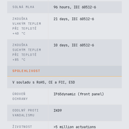
SOLNÁ MLHA
96 hours, IEC 60512-6
ZKOUŠKA
21 days, IEC 60512-6
VLHKÝM TEPLEM
PŘI TEPLOTĚ
+40 °C
ZKOUŠKA
10 days, IEC 60512-6
SUCHÝM TEPLEM
PŘI TEPLOTĚ
+85 °C
SPOLEHLIVOST
V souladu s RoHS, CE a FCC, ESD
ÚROVEŇ
IP65dynamic (front panel)
OCHRANY
ODOLNÝ PROTI
IK09
VANDALISMU
ŽIVOTNOST
>5 million actuations