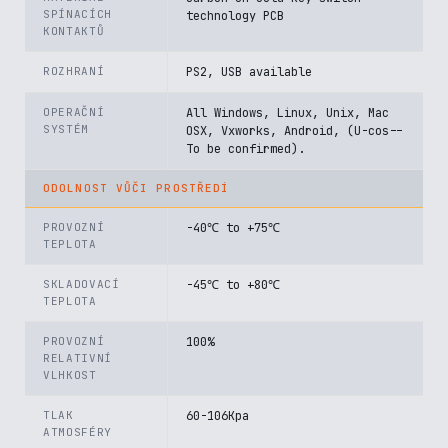
SPÍNACÍCH
technology PCB
KONTAKTŮ
ROZHRANÍ
PS2, USB available
OPERAČNÍ
All Windows, Linux, Unix, Mac
SYSTÉM
OSX, Vxworks, Android, (U-cos--
To be confirmed).
ODOLNOST VŮČI PROSTŘEDÍ
PROVOZNÍ
-40℃ to +75℃
TEPLOTA
SKLADOVACÍ
-45℃ to +80℃
TEPLOTA
PROVOZNÍ
100%
RELATIVNÍ
VLHKOST
TLAK
60-106Kpa
ATMOSFÉRY