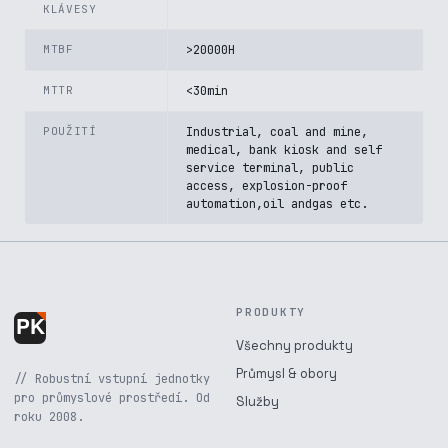
KLÁVESY
MTBF
>20000H
MTTR
<30min
POUŽITÍ
Industrial, coal and mine,
medical, bank kiosk and self
service terminal, public
access, explosion-proof
automation,oil andgas etc.
PRODUKTY
Všechny produkty
Průmysl & obory
// Robustní vstupní jednotky
pro průmyslové prostředí. Od
Služby
roku 2008.