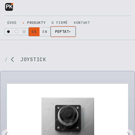
Přejít na obsah
ÚVOD
PRODUKTY
O FIRMĚ
KONTAKT
POPTAT
CS
EN
JOYSTICK