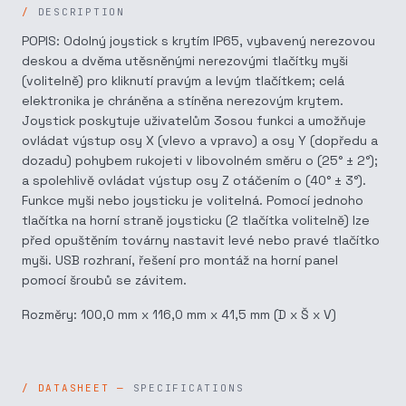
DESCRIPTION
POPIS: Odolný joystick s krytím IP65, vybavený nerezovou
deskou a dvěma utěsněnými nerezovými tlačítky myši
(volitelně) pro kliknutí pravým a levým tlačítkem; celá
elektronika je chráněna a stíněna nerezovým krytem.
Joystick poskytuje uživatelům 3osou funkci a umožňuje
ovládat výstup osy X (vlevo a vpravo) a osy Y (dopředu a
dozadu) pohybem rukojeti v libovolném směru o (25° ± 2°);
a spolehlivě ovládat výstup osy Z otáčením o (40° ± 3°).
Funkce myši nebo joysticku je volitelná. Pomocí jednoho
tlačítka na horní straně joysticku (2 tlačítka volitelně) lze
před opuštěním továrny nastavit levé nebo pravé tlačítko
myši. USB rozhraní, řešení pro montáž na horní panel
pomocí šroubů se závitem.
Rozměry: 100,0 mm x 116,0 mm x 41,5 mm (D x Š x V)
SPECIFICATIONS