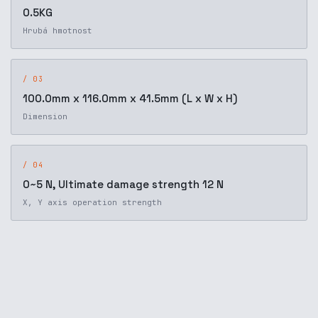
0.5KG
Hrubá hmotnost
/ 03
100.0mm x 116.0mm x 41.5mm (L x W x H)
Dimension
/ 04
0~5 N, Ultimate damage strength 12 N
X, Y axis operation strength