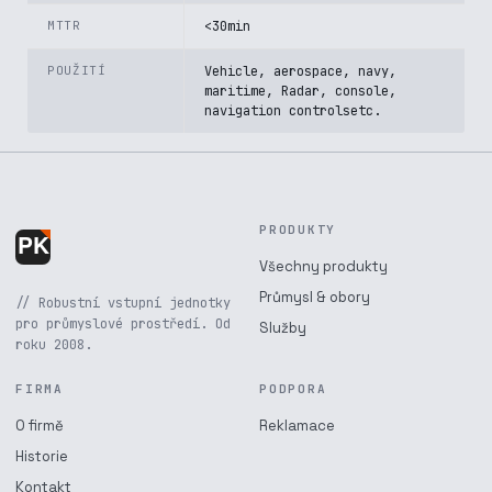
MTTR
<30min
POUŽITÍ
Vehicle, aerospace, navy,
maritime, Radar, console,
navigation controlsetc.
PRODUKTY
Všechny produkty
Průmysl & obory
// Robustní vstupní jednotky
pro průmyslové prostředí. Od
Služby
roku 2008.
FIRMA
PODPORA
O firmě
Reklamace
Historie
Kontakt