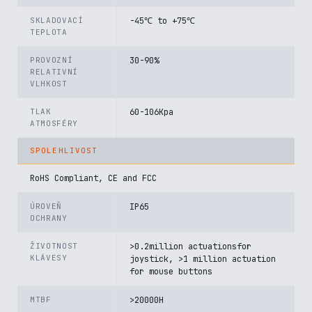
SKLADOVACÍ
-45℃ to +75℃
TEPLOTA
PROVOZNÍ
30-90%
RELATIVNÍ
VLHKOST
TLAK
60-106Kpa
ATMOSFÉRY
SPOLEHLIVOST
RoHS Compliant, CE and FCC
ÚROVEŇ
IP65
OCHRANY
ŽIVOTNOST
>0.2million actuationsfor
KLÁVESY
joystick, >1 million actuation
for mouse buttons
MTBF
>20000H