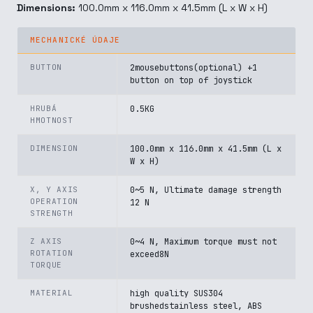
Dimensions:
100.0mm x 116.0mm x 41.5mm (L x W x H)
MECHANICKÉ ÚDAJE
BUTTON
2mousebuttons(optional) +1
button on top of joystick
HRUBÁ
0.5KG
HMOTNOST
DIMENSION
100.0mm x 116.0mm x 41.5mm (L x
W x H)
X, Y AXIS
0~5 N, Ultimate damage strength
OPERATION
12 N
STRENGTH
Z AXIS
0~4 N, Maximum torque must not
ROTATION
exceed8N
TORQUE
MATERIAL
high quality SUS304
brushedstainless steel, ABS