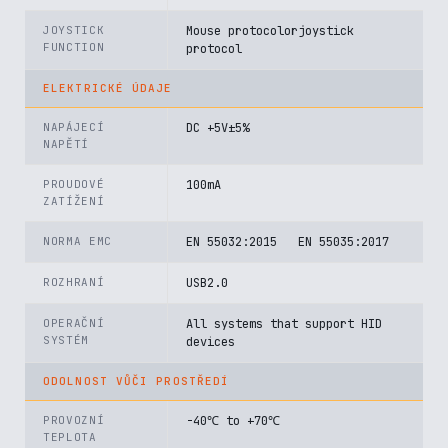
JOYSTICK
Mouse protocolorjoystick
FUNCTION
protocol
ELEKTRICKÉ ÚDAJE
NAPÁJECÍ
DC +5V±5%
NAPĚTÍ
PROUDOVÉ
100mA
ZATÍŽENÍ
NORMA EMC
EN 55032:2015 EN 55035:2017
ROZHRANÍ
USB2.0
OPERAČNÍ
All systems that support HID
SYSTÉM
devices
ODOLNOST VŮČI PROSTŘEDÍ
PROVOZNÍ
-40℃ to +70℃
TEPLOTA