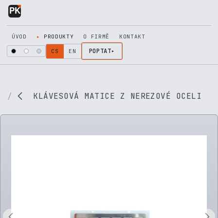
Přejít na obsah
ÚVOD
PRODUKTY
O FIRMĚ
KONTAKT
POPTAT
CS
EN
KLÁVESOVÁ MATICE Z NEREZOVÉ OCELI