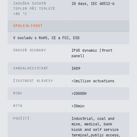
ZKOUŠKA SUCHÝM
10 days, IEC 60512-6
TEPLEM PŘI TEPLOTĚ
+85 °C
SPOLEHLIVOST
V souladu s RoHS, CE a FCC, ESD
ÚROVEŇ OCHRANY
IP65 dynamic (front
panel)
VANDALRESISTANT
IK09
ŽIVOTNOST KLÁVESY
>1million actuations
MTBF
>20000H
MTTR
<30min
POUŽITÍ
Industrial, coal and
mine, medical, bank
kiosk and self service
terminal,public access,