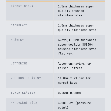
PŘEDNÍ DESKA
1.5mm thickness super
quality brushed
stainless steel
BACKPLATE
1.5mm thickness super
quality stainless steel
KLÁVESY
6keys,1.50mm thickness
super quality SUS304
brushed stainless steel
flat key.
LETTERING
laser engraving, or
raised letters
VELIKOST KLÁVESY
14.0mm x 21.0mm for
normal keys
ZDVIH KLÁVESY
0.45mm±0.05mm
AKTIVAČNÍ SÍLA
3.5N±0.2N (pressure
point)