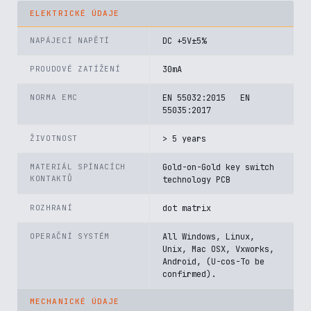
ELEKTRICKÉ ÚDAJE
NAPÁJECÍ NAPĚTÍ
DC +5V±5%
PROUDOVÉ ZATÍŽENÍ
30mA
NORMA EMC
EN 55032:2015 EN
55035:2017
ŽIVOTNOST
> 5 years
MATERIÁL SPÍNACÍCH
Gold-on-Gold key switch
KONTAKTŮ
technology PCB
ROZHRANÍ
dot matrix
OPERAČNÍ SYSTÉM
All Windows, Linux,
Unix, Mac OSX, Vxworks,
Android, (U-cos-To be
confirmed).
MECHANICKÉ ÚDAJE