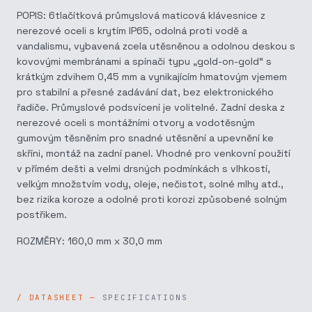
POPIS: 6tlačítková průmyslová maticová klávesnice z
nerezové oceli s krytím IP65, odolná proti vodě a
vandalismu, vybavená zcela utěsněnou a odolnou deskou s
kovovými membránami a spínači typu „gold-on-gold“ s
krátkým zdvihem 0,45 mm a vynikajícím hmatovým vjemem
pro stabilní a přesné zadávání dat, bez elektronického
řadiče. Průmyslové podsvícení je volitelné. Zadní deska z
nerezové oceli s montážními otvory a vodotěsným
gumovým těsněním pro snadné utěsnění a upevnění ke
skříni, montáž na zadní panel. Vhodné pro venkovní použití
v přímém dešti a velmi drsných podmínkách s vlhkostí,
velkým množstvím vody, oleje, nečistot, solné mlhy atd.,
bez rizika koroze a odolné proti korozi způsobené solným
postřikem.
ROZMĚRY: 160,0 mm x 30,0 mm
SPECIFICATIONS