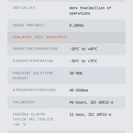
SWITCHLIFE
more than1million of
operations
HRUBÁ HMOTNOST
0.20KGs
ODOLNOST VŮČI PROSTŘEDÍ
OPERATINGTEMPERATURE
-20℃ to +65℃
STORAGETEMPERATURE
-30℃ to +75℃
PROVOZNÍ RELATIVNÍ
30-90%
VLHKOST
ATMOSPHERICPRESSURE
60-106Kpa
SALINEMIST
96 hours, IEC 60512-6
ZKOUŠKA VLHKÝM
21 days, IEC 60512-6
TEPLEM PŘI TEPLOTĚ
+40 °C