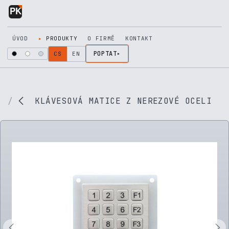
Přejít na obsah
ÚVOD
PRODUKTY
O FIRMĚ
KONTAKT
POPTAT
CS
EN
KLÁVESOVÁ MATICE Z NEREZOVÉ OCELI