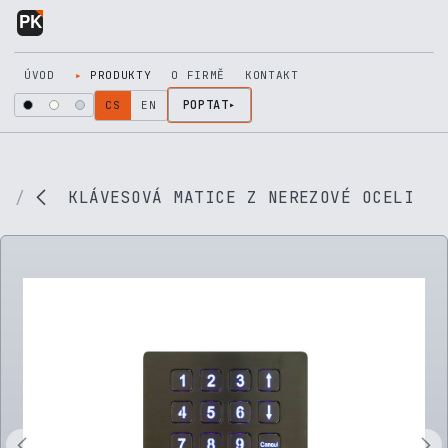
Přejít na obsah
ÚVOD
PRODUKTY
O FIRMĚ
KONTAKT
POPTAT
CS
EN
KLÁVESOVÁ MATICE Z NEREZOVÉ OCELI