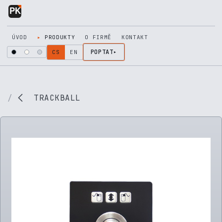
Přejít na obsah
ÚVOD
PRODUKTY
O FIRMĚ
KONTAKT
POPTAT
CS
EN
TRACKBALL