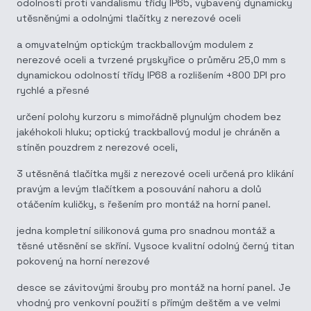
odolností proti vandalismu třídy IP65, vybavený dynamicky
utěsněnými a odolnými tlačítky z nerezové oceli
a omyvatelným optickým trackballovým modulem z
nerezové oceli a tvrzené pryskyřice o průměru 25,0 mm s
dynamickou odolností třídy IP68 a rozlišením +800 DPI pro
rychlé a přesné
určení polohy kurzoru s mimořádně plynulým chodem bez
jakéhokoli hluku; optický trackballový modul je chráněn a
stíněn pouzdrem z nerezové oceli,
3 utěsněná tlačítka myši z nerezové oceli určená pro klikání
pravým a levým tlačítkem a posouvání nahoru a dolů
otáčením kuličky, s řešením pro montáž na horní panel.
jedna kompletní silikonová guma pro snadnou montáž a
těsné utěsnění se skříní. Vysoce kvalitní odolný černý titan
pokovený na horní nerezové
desce se závitovými šrouby pro montáž na horní panel. Je
vhodný pro venkovní použití s přímým deštěm a ve velmi