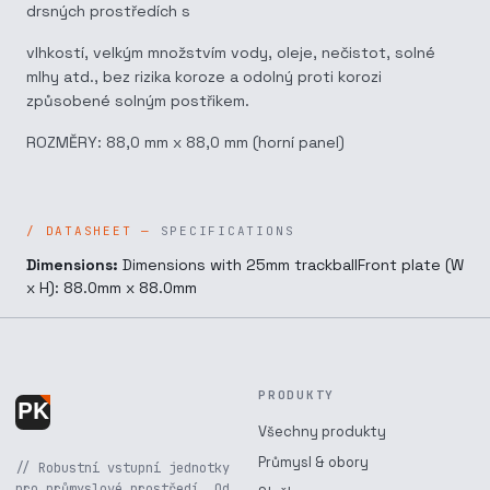
drsných prostředích s
vlhkostí, velkým množstvím vody, oleje, nečistot, solné
mlhy atd., bez rizika koroze a odolný proti korozi
způsobené solným postřikem.
ROZMĚRY: 88,0 mm x 88,0 mm (horní panel)
SPECIFICATIONS
Dimensions:
Dimensions with 25mm trackballFront plate (W
x H): 88.0mm x 88.0mm
PRODUKTY
Všechny produkty
Průmysl & obory
// Robustní vstupní jednotky
pro průmyslové prostředí. Od