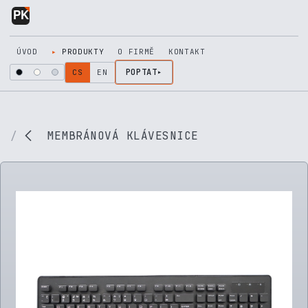
Přejít na obsah
ÚVOD
PRODUKTY
O FIRMĚ
KONTAKT
POPTAT
CS
EN
MEMBRÁNOVÁ KLÁVESNICE