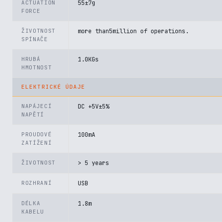
ACTUATION
55±7g
FORCE
ŽIVOTNOST
more than5million of operations.
SPÍNAČE
HRUBÁ
1.0KGs
HMOTNOST
ELEKTRICKÉ ÚDAJE
NAPÁJECÍ
DC +5V±5%
NAPĚTÍ
PROUDOVÉ
100mA
ZATÍŽENÍ
ŽIVOTNOST
> 5 years
ROZHRANÍ
USB
DÉLKA
1.8m
KABELU