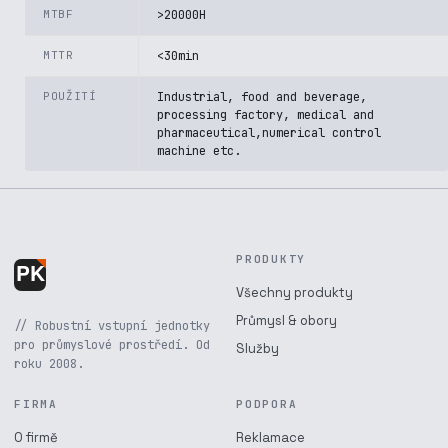
MTBF
>20000H
MTTR
<30min
POUŽITÍ
Industrial, food and beverage,
processing factory, medical and
pharmaceutical,numerical control
machine etc.
PRODUKTY
Všechny produkty
Průmysl & obory
// Robustní vstupní jednotky
pro průmyslové prostředí. Od
Služby
roku 2008.
FIRMA
PODPORA
O firmě
Reklamace