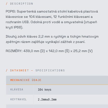
DESCRIPTION
POPIS: Supertenká samostatná stolní kabelová plastová
klávesnice se 104 klávesami, 12 funkčními klávesami a
rozhraním USB. Odolná proti vodě a omyvatelná (stupeň
krytí IP68).
Dlouhý zdvih kláves 2,2 mm s rychlým a tichým hmatovým
zpětným rázem zajišťuje vynikající zážitek z psaní.
ROZMĚRY: 439,0 mm (D) x 142,0 mm (Š) x 25,2 mm (V)
SPECIFICATIONS
MECHANICKÉ ÚDAJE
KLÁVESA
104 keys
KEYTRAVEL
2.2mm±0.2mm