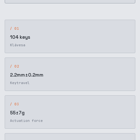
/ 01
104 keys
Klávesa
/ 02
2.2mm±0.2mm
Keytravel
/ 03
55±7g
Actuation force