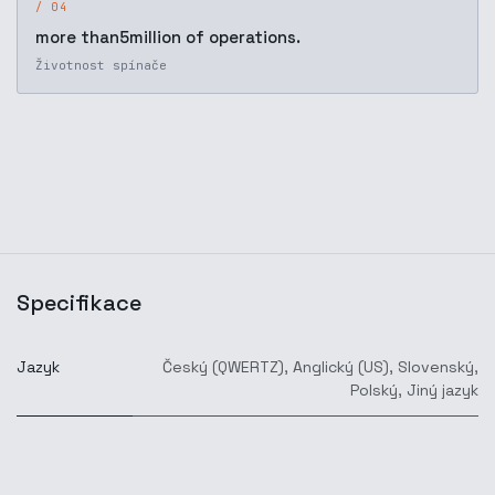
/ 04
more than5million of operations.
Životnost spínače
Specifikace
Jazyk
Český (QWERTZ)
,
Anglický (US)
,
Slovenský
,
Polský
,
Jiný jazyk