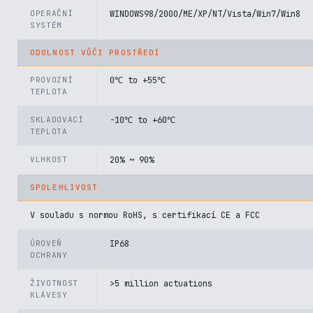
OPERAČNÍ
WINDOWS98/2000/ME/XP/NT/Vista/Win7/Win8
SYSTÉM
ODOLNOST VŮČI PROSTŘEDÍ
PROVOZNÍ
0℃ to +55℃
TEPLOTA
SKLADOVACÍ
-10℃ to +60℃
TEPLOTA
VLHKOST
20% ~ 90%
SPOLEHLIVOST
V souladu s normou RoHS, s certifikací CE a FCC
ÚROVEŇ
IP68
OCHRANY
ŽIVOTNOST
>5 million actuations
KLÁVESY