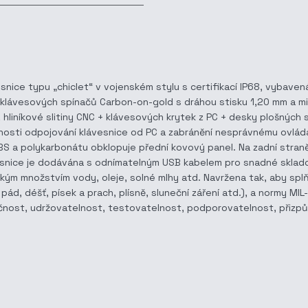
esnice typu „chiclet“ v vojenském stylu s certifikací IP68, vybav
ogie klávesových spínačů Carbon-on-gold s dráhou stisku 1,20 mm 
z hliníkové slitiny CNC + klávesových krytek z PC + desky plošných
nosti odpojování klávesnice od PC a zabránění nesprávnému ovládá
ABS a polykarbonátu obklopuje přední kovový panel. Na zadní stran
ávesnice je dodávána s odnímatelným USB kabelem pro snadné sklad
lkým množstvím vody, oleje, solné mlhy atd. Navržena tak, aby spl
y, pád, déšť, písek a prach, plísně, sluneční záření atd.), a normy 
nost, udržovatelnost, testovatelnost, podporovatelnost, přizpůsob