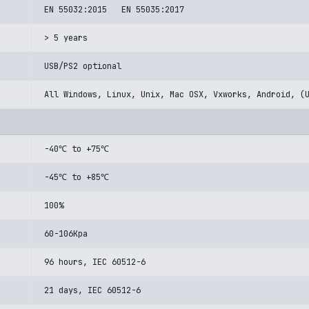
EN 55032:2015 EN 55035:2017
> 5 years
USB/PS2 optional
All Windows, Linux, Unix, Mac OSX, Vxworks, Android, (
-40℃ to +75℃
-45℃ to +85℃
100%
60-106Kpa
96 hours, IEC 60512-6
21 days, IEC 60512-6