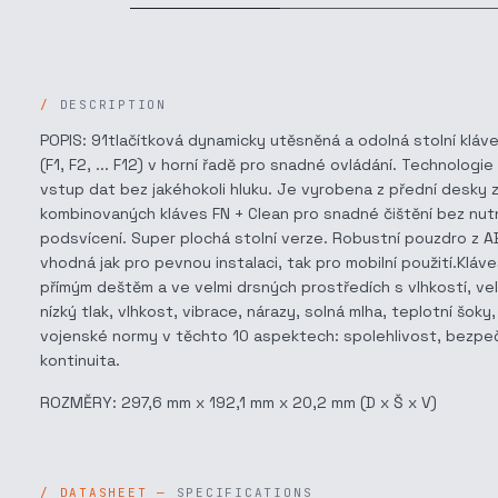
DESCRIPTION
POPIS: 91tlačítková dynamicky utěsněná a odolná stolní kláv
(F1, F2, ... F12) v horní řadě pro snadné ovládání. Technol
vstup dat bez jakéhokoli hluku. Je vyrobena z přední desky 
kombinovaných kláves FN + Clean pro snadné čištění bez nut
podsvícení. Super plochá stolní verze. Robustní pouzdro z 
vhodná jak pro pevnou instalaci, tak pro mobilní použití.Kl
přímým deštěm a ve velmi drsných prostředích s vlhkostí, ve
nízký tlak, vlhkost, vibrace, nárazy, solná mlha, teplotní šok
vojenské normy v těchto 10 aspektech: spolehlivost, bezpeč
kontinuita.
ROZMĚRY: 297,6 mm x 192,1 mm x 20,2 mm (D x Š x V)
SPECIFICATIONS