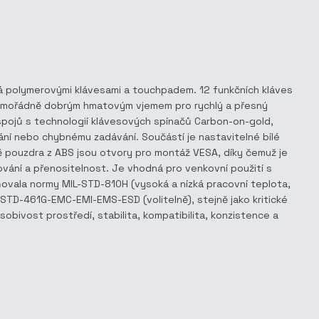
ená polymerovými klávesami a touchpadem. 12 funkčních kláves
a mimořádně dobrým hmatovým vjemem pro rychlý a přesný
 spojů s technologií klávesových spínačů Carbon-on-gold,
ní nebo chybnému zadávání. Součástí je nastavitelné bílé
ě pouzdra z ABS jsou otvory pro montáž VESA, díky čemuž je
ování a přenositelnost. Je vhodná pro venkovní použití s
ňovala normy MIL-STD-810H (vysoká a nízká pracovní teplota,
MIL-STD-461G-EMC-EMI-EMS-ESD (volitelně), stejně jako kritické
ivost prostředí, stabilita, kompatibilita, konzistence a