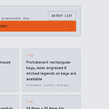
DATOVÝ LIST
 pracovního dne.
ÁVKY
/ 02
 mouse
Protuberant rectangular
keys, laser engraved &
etched legends on keys are
available
Provedení vrcholu klávesy
/ 04
 switch
14.6mm x 15.4mm for