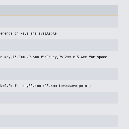
legends on keys are available
er key,13.8mm x9.6mm forFNkey,96.2mm x15.4mm for space
5N±0.2N for key30.4mm x15.4mm (pressure point)