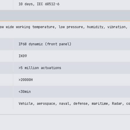
10 days, IEC 60512-6
ow wide working temperature, low pressure, humidity, vibration, 
IP68 dynamic (front panel)
IK09
>5 million actuations
>20000H
<30min
Vehicle, aerospace, naval, defense, maritime, Radar, c