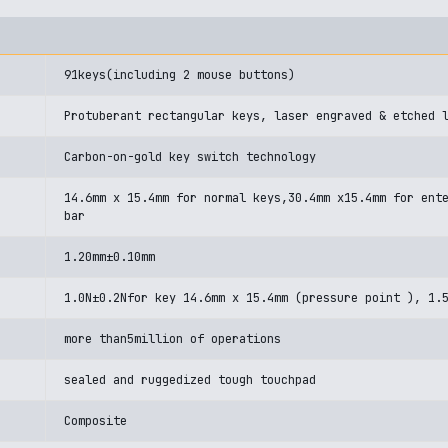
91keys(including 2 mouse buttons)
Protuberant rectangular keys, laser engraved & etched 
Carbon-on-gold key switch technology
14.6mm x 15.4mm for normal keys,30.4mm x15.4mm for ent
bar
1.20mm±0.10mm
1.0N±0.2Nfor key 14.6mm x 15.4mm (pressure point ), 1.
more than5million of operations
sealed and ruggedized tough touchpad
Composite