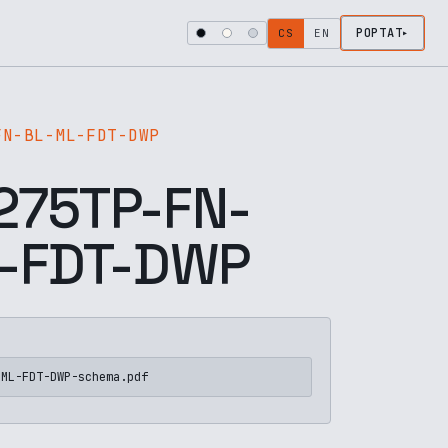
POPTAT
CS
EN
FN-BL-ML-FDT-DWP
75TP-FN-
-FDT-DWP
-ML-FDT-DWP-schema.pdf