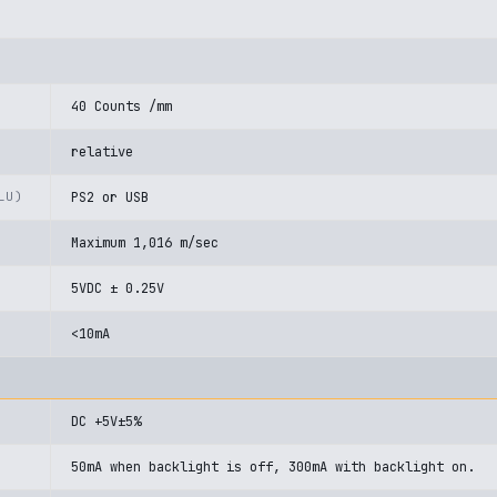
40 Counts /mm
relative
LU)
PS2 or USB
Maximum 1,016 m/sec
5VDC ± 0.25V
<10mA
DC +5V±5%
50mA when backlight is off, 300mA with backlight on.