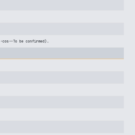
U-cos--To be confirmed).