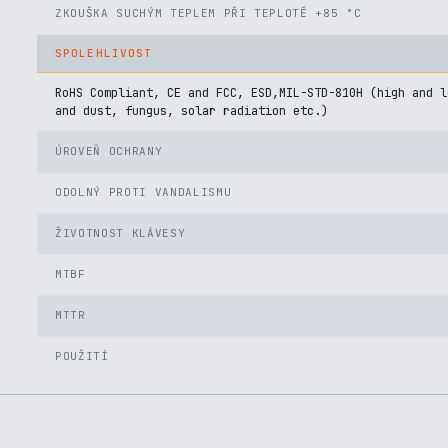
ZKOUŠKA SUCHÝM TEPLEM PŘI TEPLOTĚ +85 °C
SPOLEHLIVOST
RoHS Compliant, CE and FCC, ESD,MIL-STD-810H (high and l
and dust, fungus, solar radiation etc.)
ÚROVEŇ OCHRANY
ODOLNÝ PROTI VANDALISMU
ŽIVOTNOST KLÁVESY
MTBF
MTTR
POUŽITÍ