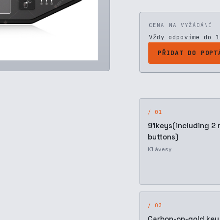
CENA NA VYŽÁDÁNÍ
Vždy odpovíme do 1
PŘIDAT DO POPT
/ 01
91keys(including 2
buttons)
Klávesy
/ 03
Carbon-on-gold key