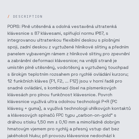
DESCRIPTION
POPIS: Plně utěsněná a odolná vestavěná ultratenká
klávesnice s 87 klávesami, splňující normu IP67, s
integrovanou ultratenkou flexibilní deskou s plošnými
spoji, zadní deskou z vyztužené hliníkové slitiny a předním
panelem vybaveným rámem z hliníkové slitiny pro zpevnění
a zabránění deformaci klávesnice; na vnější straně je
umístěn plně utěsněný, vodotěsný a vyztužený touchpad
s širokým teplotním rozsahem pro rychlé ovládání kurzoru;
12 funkčních kláves (F1, F2, ... F12) jsou v horní řadě pro
snadné ovládání, s kombinací čísel na písmenkových
klávesách pro plnou funkčnost klávesnice. Povrch
klávesnice využívá ultra odolnou technologii P+R (PC
klávesy + guma), a využívá technologii uhlíkových kontaktů
a klávesových spínačů FPC typu „carbon-on-gold“ s
dráhou stisku 1,50 mm ± 0,10 mm a mimořádně dobrým
hmatovým vjemem pro rychlý a přesný vstup dat bez
jakéhokoli hluku; při provozu klávesnice nedochází k