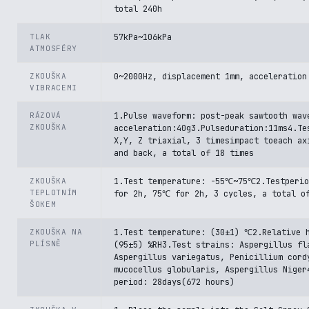
total 240h
TLAK
57kPa~106kPa
ATMOSFÉRY
ZKOUŠKA
0~2000Hz, displacement 1mm, acceleration
VIBRACEMI
RÁZOVÁ
1.Pulse waveform: post-peak sawtooth wav
ZKOUŠKA
acceleration:40g3.Pulseduration:11ms4.Te
X,Y, Z triaxial, 3 timesimpact toeach ax
and back, a total of 18 times
ZKOUŠKA
1.Test temperature: -55℃~75℃2.Testperi
TEPLOTNÍM
for 2h, 75℃ for 2h, 3 cycles, a total o
ŠOKEM
ZKOUŠKA NA
1.Test temperature: (30±1) ℃2.Relative 
PLÍSNĚ
(95±5) %RH3.Test strains: Aspergillus fl
Aspergillus variegatus, Penicillium cord
mucocellus globularis, Aspergillus Niger
period: 28days(672 hours)