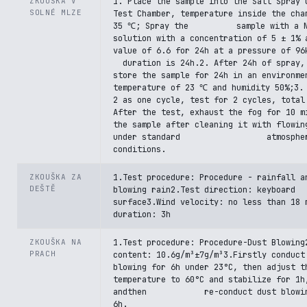
ZKOUŠKA V
1. Place the sample into the Salt Spray 
SOLNÉ MLZE
Test Chamber, temperature inside the cha
35 ℃; Spray the sample with a Na
solution with a concentration of 5 ± 1% 
value of 6.6 for 24h at a pressure of 9
duration is 24h.2. After 24h of spray,
store the sample for 24h in an environme
temperature of 23 ℃ and humidity 50%;3.
2 as one cycle, test for 2 cycles, total
After the test, exhaust the fog for 10 m
the sample after cleaning it with flowin
under standard atmospher
conditions.
ZKOUŠKA ZA
1.Test procedure: Procedure - rainfall a
DEŠTĚ
blowing rain2.Test direction: keyboard
surface3.Wind velocity: no less than 18 
duration: 3h
ZKOUŠKA NA
1.Test procedure: Procedure-Dust Blowing
PRACH
content: 10.6g/m³±7g/m³3.Firstly conduct
blowing for 6h under 23°C, then adjust t
temperature to 60°C and stabilize for 1h
andthen re-conduct dust blowin
6h.