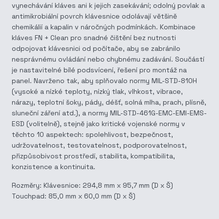
vynechávání kláves ani k jejich zasekávání; odolný povlak a
antimikrobiální povrch klávesnice odolávají většině
chemikálií a kapalin v náročných podmínkách. Kombinace
kláves FN + Clean pro snadné čištění bez nutnosti
odpojovat klávesnici od počítače, aby se zabránilo
nesprávnému ovládání nebo chybnému zadávání. Součástí
je nastavitelné bílé podsvícení, řešení pro montáž na
panel. Navrženo tak, aby splňovalo normy MIL-STD-810H
(vysoké a nízké teploty, nízký tlak, vlhkost, vibrace,
nárazy, teplotní šoky, pády, déšť, solná mlha, prach, plísně,
sluneční záření atd.), a normy MIL-STD-461G-EMC-EMI-EMS-
ESD (volitelně), stejně jako kritické vojenské normy v
těchto 10 aspektech: spolehlivost, bezpečnost,
udržovatelnost, testovatelnost, podporovatelnost,
přizpůsobivost prostředí, stabilita, kompatibilita,
konzistence a kontinuita.
Rozměry: Klávesnice: 294,8 mm x 95,7 mm (D x Š)
Touchpad: 85,0 mm x 60,0 mm (D x Š)