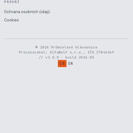
PRÁVNÍ
Ochrana osobních údajů
Cookies
© 2026 Průmyslové klávesnice
Provozovatel: AlfaWolf s.r.o., IČO 27846369
// v2.0.0 · build 2026-05
CS
EN