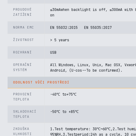
PROUDOVÉ
≤30mAwhen backlight is off, ≤300mA with 
ZATÍŽENÍ
on
NORMA EMC
EN 55032:2015 EN 55035:2017
ŽIVOTNOST
> 5 years
ROZHRANÍ
USB
OPERAČNÍ
All Windows, Linux, Unix, Mac OSX, Vxwor
SYSTÉM
Android, (U-cos--To be confirmed).
ODOLNOST VŮČI PROSTŘEDÍ
PROVOZNÍ
-40℃ to+75℃
TEPLOTA
SKLADOVACÍ
-50℃ to +85℃
TEPLOTA
ZKOUŠKA
1.Test temperature: 30℃~60℃,2.Test humi
VLHKOSTI
95%RH,3.Testperiod:24h as a cycle, 10 cy