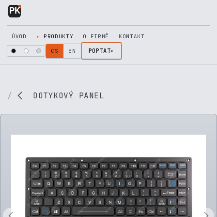
Přejít na obsah
ÚVOD
PRODUKTY
O FIRMĚ
KONTAKT
POPTAT
CS
EN
DOTYKOVÝ PANEL