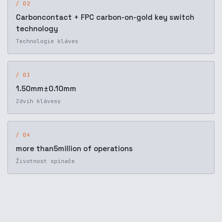
/ 02
Carboncontact + FPC carbon-on-gold key switch
technology
Technologie kláves
/ 03
1.50mm±0.10mm
Zdvih klávesy
/ 04
more than5million of operations
Životnost spínače