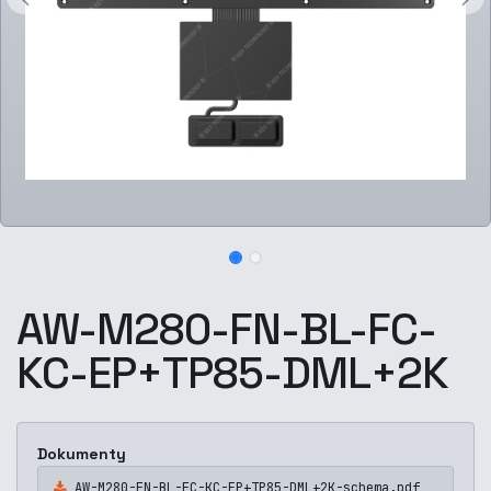
AW-M280-FN-BL-FC-
KC-EP+TP85-DML+2K
Dokumenty
AW-M280-FN-BL-FC-KC-EP+TP85-DML+2K-schema.pdf