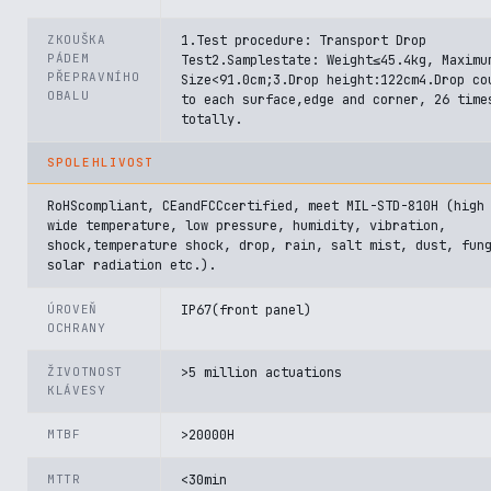
ZKOUŠKA
1.Test procedure: Transport Drop
PÁDEM
Test2.Samplestate: Weight≤45.4kg, Maximu
PŘEPRAVNÍHO
Size<91.0cm;3.Drop height:122cm4.Drop co
OBALU
to each surface,edge and corner, 26 time
totally.
SPOLEHLIVOST
RoHScompliant, CEandFCCcertified, meet MIL-STD-810H (high
wide temperature, low pressure, humidity, vibration,
shock,temperature shock, drop, rain, salt mist, dust, fun
solar radiation etc.).
ÚROVEŇ
IP67(front panel)
OCHRANY
ŽIVOTNOST
>5 million actuations
KLÁVESY
MTBF
>20000H
MTTR
<30min