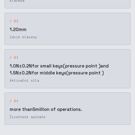
Klávesa
/ 02
1.20mm
Zdvih klávesy
/ 03
1.0N±0.2Nfor small keys(pressure point )and
1.5N±0.2Nfor middle keys(pressure point )
Aktivační síla
/ 04
more than5million of operations.
Životnost spínače