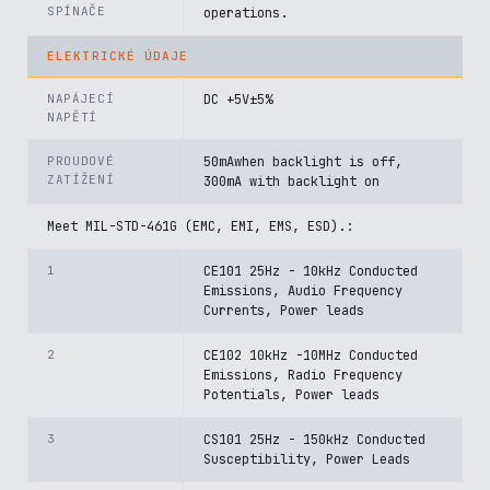
SPÍNAČE
operations.
ELEKTRICKÉ ÚDAJE
NAPÁJECÍ
DC +5V±5%
NAPĚTÍ
PROUDOVÉ
50mAwhen backlight is off,
ZATÍŽENÍ
300mA with backlight on
Meet MIL-STD-461G (EMC, EMI, EMS, ESD).:
1
CE101 25Hz - 10kHz Conducted
Emissions, Audio Frequency
Currents, Power leads
2
CE102 10kHz -10MHz Conducted
Emissions, Radio Frequency
Potentials, Power leads
3
CS101 25Hz - 150kHz Conducted
Susceptibility, Power Leads