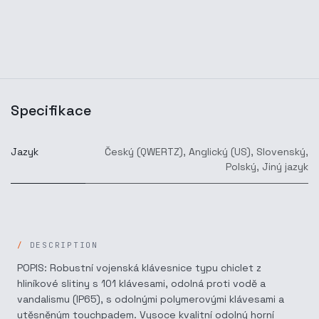
Specifikace
Jazyk
Český (QWERTZ)
,
Anglický (US)
,
Slovenský
,
Polský
,
Jiný jazyk
DESCRIPTION
POPIS: Robustní vojenská klávesnice typu chiclet z
hliníkové slitiny s 101 klávesami, odolná proti vodě a
vandalismu (IP65), s odolnými polymerovými klávesami a
utěsněným touchpadem. Vysoce kvalitní odolný horní