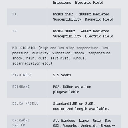
Emissions, Electric Field
11
RS101 25HZ - 100kHz Radiated
Susceptibility, Magnetic Field
12
RS103 10kHz - 40GHz Radiated
Susceptibility, Electric Field
MIL-STD-810H (high and low wide temperature, low
pressure, humidity, vibration, shock, temperature
shock, rain, dust, salt mist, fungus,
solarradiation etc.)
ŽIVOTNOST
> 5 years
ROZHRANÍ
PS2, USBor aviation
plugavailable
DÉLKA KABELU
Standard1.5M or 2.0M,
customized length available.
OPERAČNÍ
All Windows, Linux, Unix, Mac
SYSTÉM
OSX, Vxworks, Android, (U-cos--