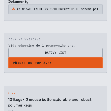
Dokumenty
AW-M334KP-FN-BL-NV-151B-DWP+M73TP-IL-schema.pdf
CENA NA VYŽÁDÁNÍ
Vždy odpovíme do 1 pracovního dne.
DATOVÝ LIST
PŘIDAT DO POPTÁVKY
/ 01
101keys+ 2 mouse buttons,durable and robust
polymer keys