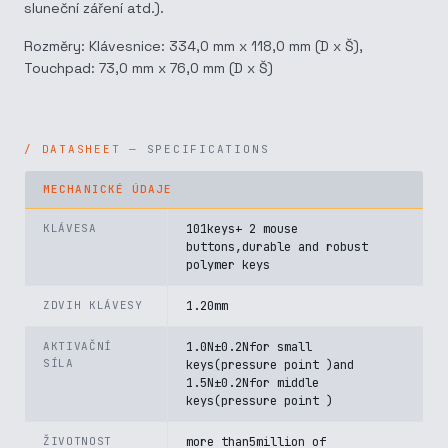
sluneční záření atd.).
Rozměry: Klávesnice: 334,0 mm x 118,0 mm (D x Š),
Touchpad: 73,0 mm x 76,0 mm (D x Š)
SPECIFICATIONS
MECHANICKÉ ÚDAJE
KLÁVESA
101keys+ 2 mouse
buttons,durable and robust
polymer keys
ZDVIH KLÁVESY
1.20mm
AKTIVAČNÍ
1.0N±0.2Nfor small
SÍLA
keys(pressure point )and
1.5N±0.2Nfor middle
keys(pressure point )
ŽIVOTNOST
more than5million of