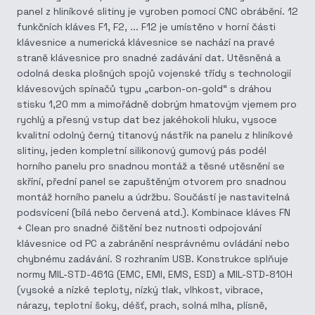
panel z hliníkové slitiny je vyroben pomocí CNC obrábění. 12
funkčních kláves F1, F2, ... F12 je umístěno v horní části
klávesnice a numerická klávesnice se nachází na pravé
straně klávesnice pro snadné zadávání dat. Utěsněná a
odolná deska plošných spojů vojenské třídy s technologií
klávesových spínačů typu „carbon-on-gold“ s dráhou
stisku 1,20 mm a mimořádně dobrým hmatovým vjemem pro
rychlý a přesný vstup dat bez jakéhokoli hluku, vysoce
kvalitní odolný černý titanový nástřik na panelu z hliníkové
slitiny, jeden kompletní silikonový gumový pás podél
horního panelu pro snadnou montáž a těsné utěsnění se
skříní, přední panel se zapuštěným otvorem pro snadnou
montáž horního panelu a údržbu. Součástí je nastavitelná
podsvícení (bílá nebo červená atd.). Kombinace kláves FN
+ Clean pro snadné čištění bez nutnosti odpojování
klávesnice od PC a zabránění nesprávnému ovládání nebo
chybnému zadávání. S rozhraním USB. Konstrukce splňuje
normy MIL-STD-461G (EMC, EMI, EMS, ESD) a MIL-STD-810H
(vysoké a nízké teploty, nízký tlak, vlhkost, vibrace,
nárazy, teplotní šoky, déšť, prach, solná mlha, plísně,