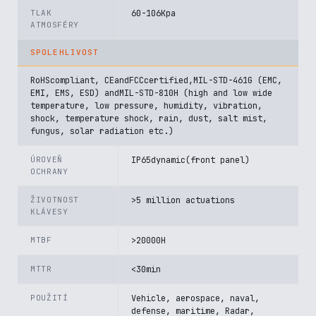
TLAK
60-106Kpa
ATMOSFÉRY
SPOLEHLIVOST
RoHScompliant, CEandFCCcertified,MIL-STD-461G (EMC,
EMI, EMS, ESD) andMIL-STD-810H (high and low wide
temperature, low pressure, humidity, vibration,
shock, temperature shock, rain, dust, salt mist,
fungus, solar radiation etc.)
ÚROVEŇ
IP65dynamic(front panel)
OCHRANY
ŽIVOTNOST
>5 million actuations
KLÁVESY
MTBF
>20000H
MTTR
<30min
POUŽITÍ
Vehicle, aerospace, naval,
defense, maritime, Radar,