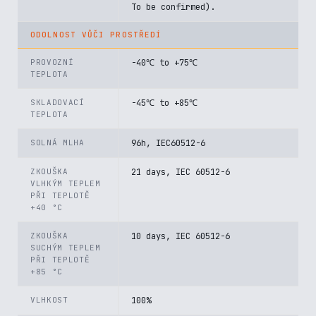
To be confirmed).
ODOLNOST VŮČI PROSTŘEDÍ
PROVOZNÍ
-40℃ to +75℃
TEPLOTA
SKLADOVACÍ
-45℃ to +85℃
TEPLOTA
SOLNÁ MLHA
96h, IEC60512-6
ZKOUŠKA
21 days, IEC 60512-6
VLHKÝM TEPLEM
PŘI TEPLOTĚ
+40 °C
ZKOUŠKA
10 days, IEC 60512-6
SUCHÝM TEPLEM
PŘI TEPLOTĚ
+85 °C
VLHKOST
100%