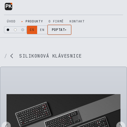
Přejít na obsah
ÚVOD
PRODUKTY
O FIRMĚ
KONTAKT
POPTAT
CS
EN
SILIKONOVÁ KLÁVESNICE