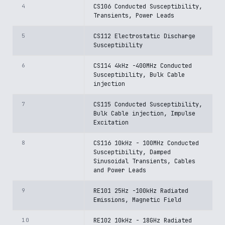
4
CS106 Conducted Susceptibility,
Transients, Power Leads
5
CS112 Electrostatic Discharge
Susceptibility
6
CS114 4kHz -400MHz Conducted
Susceptibility, Bulk Cable
injection
7
CS115 Conducted Susceptibility,
Bulk Cable injection, Impulse
Excitation
8
CS116 10kHz - 100MHz Conducted
Susceptibility, Damped
Sinusoidal Transients, Cables
and Power Leads
9
RE101 25Hz -100kHz Radiated
Emissions, Magnetic Field
10
RE102 10kHz - 18GHz Radiated