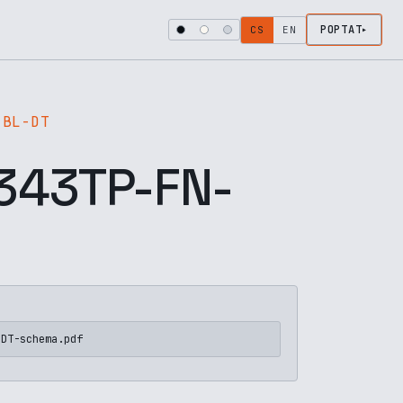
POPTAT
CS
EN
-BL-DT
43TP-FN-
-DT-schema.pdf