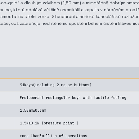
-on-gold“ s dlouhým zdvihem (1,50 mm) a mimořádně dobrým hmato
nice, který odolává většině chemikálií a kapalin v náročném prostř
 samostatná stolní verze. Standardní americké kancelářské rozložen
tače, což zabraňuje nechtěnému spuštění během čištění klávesnic
91keys(including 2 mouse buttons)
Protuberant rectangular keys with tactile feeling
1.50mm±0.1mm
1.5N±0.2N (pressure point )
more than5million of operations