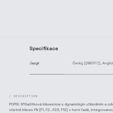
Specifikace
Jazyk
Český (QWERTZ)
,
Anglic
DESCRIPTION
POPIS: 91tlačítková klávesnice s dynamickým utěsněním a odol
včetně kláves FN (F1, F2...F23, F12) v horní řadě, integrov