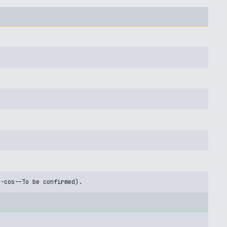
U-cos--To be confirmed).