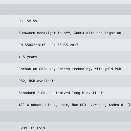
DC +5V±5%
50mAwhen backlight is off, 300mA with backlight on
EN 55032:2015 EN 55035:2017
> 5 years
Carbon-on-Gold key switch technology with gold PCB
PS2, USB available
Standard 2.0m, customized length available
All Windows, Linux, Unix, Mac OSX, Vxworks, Android, (
-20℃ to +65℃