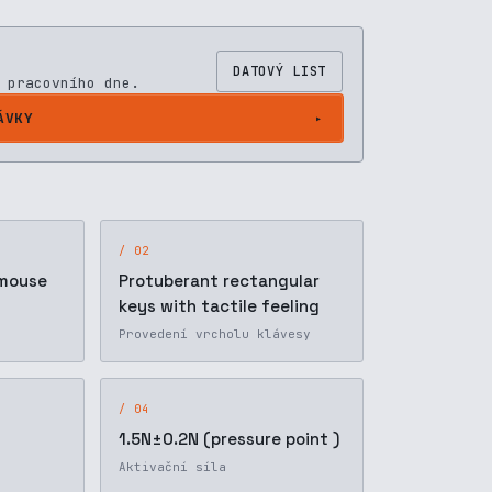
DATOVÝ LIST
 pracovního dne.
ÁVKY
/ 02
 mouse
Protuberant rectangular
keys with tactile feeling
Provedení vrcholu klávesy
/ 04
1.5N±0.2N (pressure point )
Aktivační síla