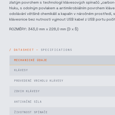
zlatým povrchem s technologií klávesových spínačů „carbon
hluku, s odolným povlakem a antimikrobiálním povrchem kláves
odolávání většině chemikálií a kapalin v náročném prostředí,
klávesnice bez nutnosti vyjmout USB kabel z USB portu počí
ROZMĚRY: 343,0 mm x 228,0 mm (D x Š)
SPECIFICATIONS
MECHANICKÉ ÚDAJE
KLÁVESY
PROVEDENÍ VRCHOLU KLÁVESY
ZDVIH KLÁVESY
AKTIVAČNÍ SÍLA
ŽIVOTNOST SPÍNAČE