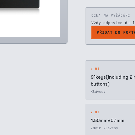
CENA NA VYŽÁDÁNÍ
Vždy odpovíme do 1
PŘIDAT DO POPT
/ 01
91keys(including 2
buttons)
Klávesy
/ 03
1.50mm±0.1mm
Zdvih klávesy