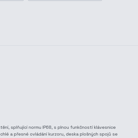
ění, splňující normu IP68, s plnou funkčností klávesnice
ychlé a přesné ovládání kurzoru, deska plošných spojů se