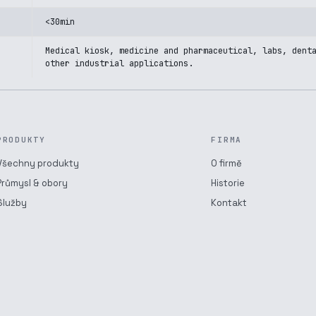
<30min
Medical kiosk, medicine and pharmaceutical, labs, dent
other industrial applications.
PRODUKTY
FIRMA
Všechny produkty
O firmě
Průmysl & obory
Historie
Služby
Kontakt