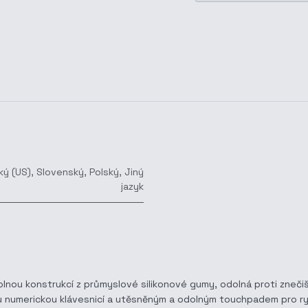
ký (US)
,
Slovenský
,
Polský
,
Jiný
jazyk
nou konstrukcí z průmyslové silikonové gumy, odolná proti znečišt
anou numerickou klávesnicí a utěsněným a odolným touchpadem pro r