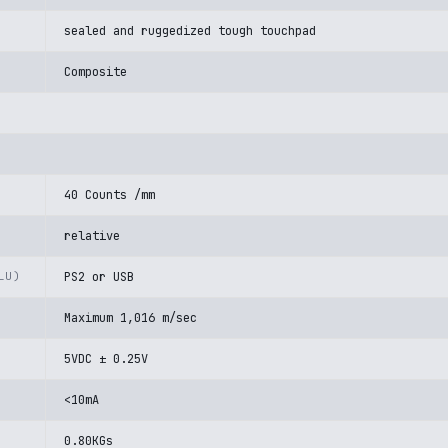
sealed and ruggedized tough touchpad
Composite
40 Counts /mm
relative
LU)
PS2 or USB
Maximum 1,016 m/sec
5VDC ± 0.25V
<10mA
0.80KGs