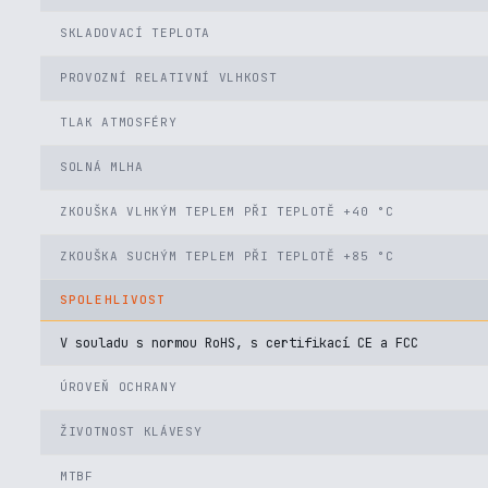
SKLADOVACÍ TEPLOTA
PROVOZNÍ RELATIVNÍ VLHKOST
TLAK ATMOSFÉRY
SOLNÁ MLHA
ZKOUŠKA VLHKÝM TEPLEM PŘI TEPLOTĚ +40 °C
ZKOUŠKA SUCHÝM TEPLEM PŘI TEPLOTĚ +85 °C
SPOLEHLIVOST
V souladu s normou RoHS, s certifikací CE a FCC
ÚROVEŇ OCHRANY
ŽIVOTNOST KLÁVESY
MTBF