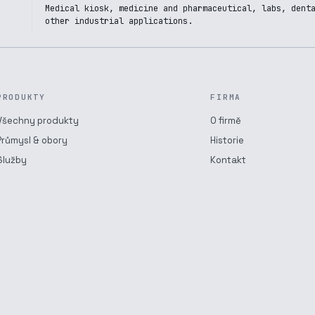
Medical kiosk, medicine and pharmaceutical, labs, dent
other industrial applications.
PRODUKTY
FIRMA
Všechny produkty
O firmě
Průmysl & obory
Historie
Služby
Kontakt