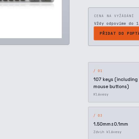
CENA NA VYŽÁDÁNÍ
Vždy odpovíme do 1
PŘIDAT DO POPT
/ 01
107 keys (including
mouse buttons)
Klávesy
/ 03
1.50mm±0.1mm
Zdvih klávesy