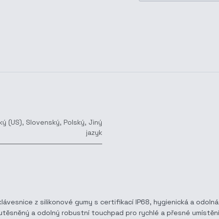
ký (US)
,
Slovenský
,
Polský
,
Jiný
jazyk
vesnice z silikonové gumy s certifikací IP68, hygienická a odolná 
e, utěsněný a odolný robustní touchpad pro rychlé a přesné umístě