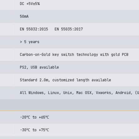
DC +5V±5%
50mA
EN 55032:2015 EN 55035:2017
> 5 years
Carbon-on-Gold key switch technology with gold PCB
PS2, USB available
Standard 2.0m, customized length available
All Windows, Linux, Unix, Mac OSX, Vxworks, Android, (
-20℃ to +65℃
-30℃ to +75℃