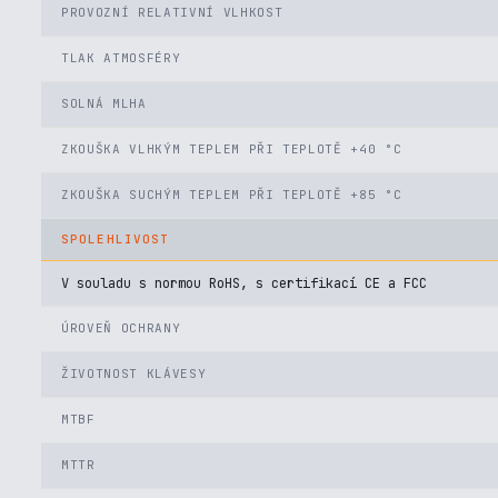
PROVOZNÍ RELATIVNÍ VLHKOST
TLAK ATMOSFÉRY
SOLNÁ MLHA
ZKOUŠKA VLHKÝM TEPLEM PŘI TEPLOTĚ +40 °C
ZKOUŠKA SUCHÝM TEPLEM PŘI TEPLOTĚ +85 °C
SPOLEHLIVOST
V souladu s normou RoHS, s certifikací CE a FCC
ÚROVEŇ OCHRANY
ŽIVOTNOST KLÁVESY
MTBF
MTTR