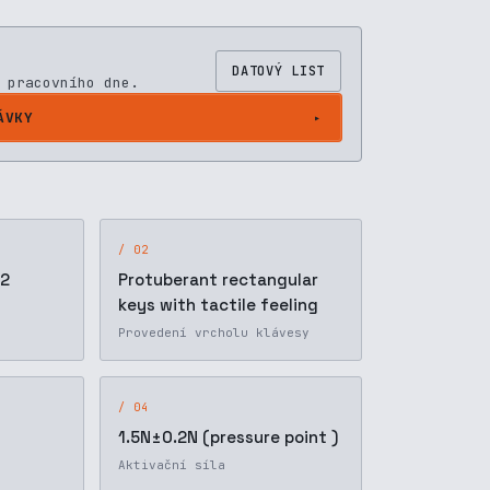
DATOVÝ LIST
 pracovního dne.
ÁVKY
/ 02
 2
Protuberant rectangular
keys with tactile feeling
Provedení vrcholu klávesy
/ 04
1.5N±0.2N (pressure point )
Aktivační síla