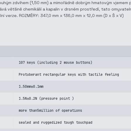
louhým zdvihem (1,50 mm) a mimořádně dobrým hmatovým vjemem pro
vá většině chemikálií a kapalin v drsném prostředí, tato omyvateln
lní verze. ROZMĚRY: 347,0 mm x 136,0 mm x 12,0 mm (D x Š x V)
107 keys (including 2 mouse buttons)
Protuberant rectangular keys with tactile feeling
1.50mm±0.1mm
1.5N±0.2N (pressure point )
more than5million of operations
sealed and ruggedized tough touchpad