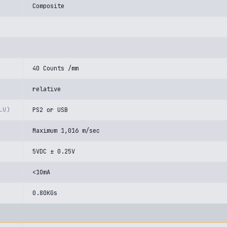
Composite
40 Counts /mm
relative
LU)
PS2 or USB
Maximum 1,016 m/sec
5VDC ± 0.25V
<10mA
0.80KGs