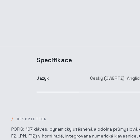
Specifikace
Jazyk
Český (QWERTZ)
,
Anglic
DESCRIPTION
POPIS: 107 kláves, dynamicky utěsněná a odolná průmyslová klá
F2...F11, F12) v horní řadě, integrovaná numerická klávesnic