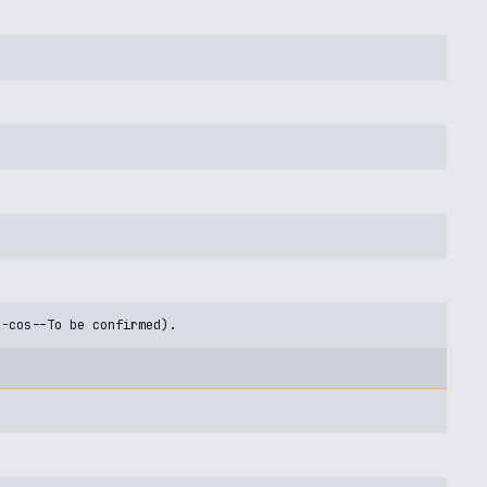
U-cos--To be confirmed).