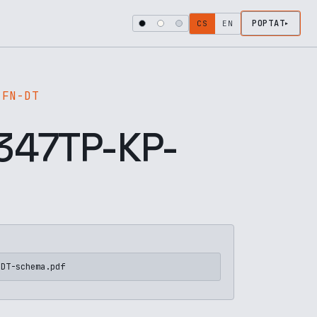
POPTAT
CS
EN
-FN-DT
47TP-KP-
-DT-schema.pdf