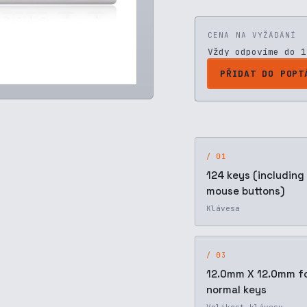
CENA NA VYŽÁDÁNÍ
Vždy odpovíme do 1
PŘIDAT DO POPT
/ 01
124 keys (including
mouse buttons)
Klávesa
/ 03
12.0mm X 12.0mm f
normal keys