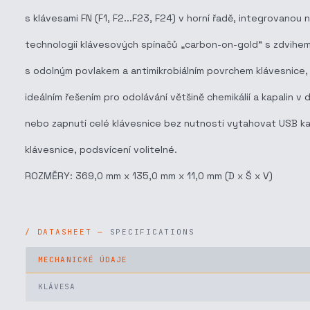
s klávesami FN (F1, F2...F23, F24) v horní řadě, integrovano
technologií klávesových spínačů „carbon-on-gold“ s zdvihem
s odolným povlakem a antimikrobiálním povrchem klávesnice, k
ideálním řešením pro odolávání většině chemikálií a kapalin 
nebo zapnutí celé klávesnice bez nutnosti vytahovat USB k
klávesnice, podsvícení volitelné.
ROZMĚRY: 369,0 mm x 135,0 mm x 11,0 mm (D x Š x V)
SPECIFICATIONS
MECHANICKÉ ÚDAJE
KLÁVESA