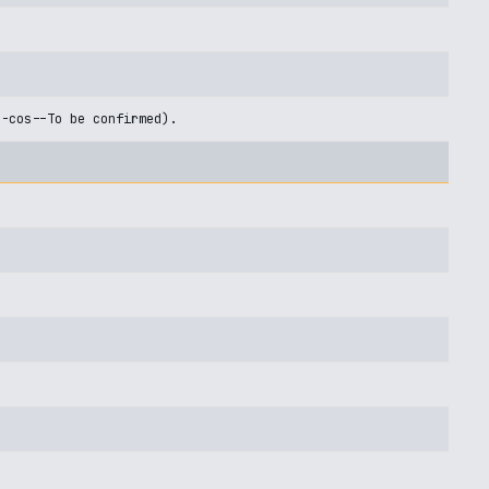
U-cos--To be confirmed).