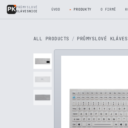
Přejít na obsah
PRŮMYSLOVÉ
ÚVOD
PRODUKTY
O FIRMĚ
K
KLÁVESNICE
ALL PRODUCTS
PRŮMYSLOVÉ KLÁVES