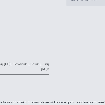
Velikost klávesy
ký (US)
,
Slovenský
,
Polský
,
Jiný
jazyk
lnou konstrukcí z průmyslové silikonové gumy, odolná proti znečiš