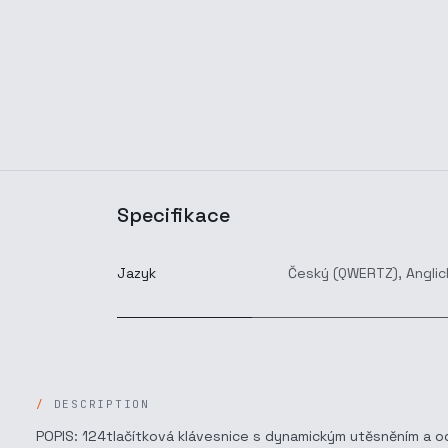
Specifikace
Jazyk
Český (QWERTZ)
,
Anglic
DESCRIPTION
POPIS: 124tlačítková klávesnice s dynamickým utěsněním a odo