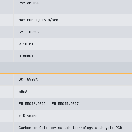
PS2 or USB
Maximum 1,016 m/sec
5V ± 0.25V
< 10 mA
0.80KGs
DC +5V±5%
50mA
EN 55032:2015 EN 55035:2017
> 5 years
Carbon-on-Gold key switch technology with gold PCB