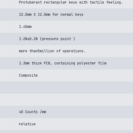
Protuberant rectangular keys with tactile feeling.
12.0mm X 12.0mm for normal keys
1.40mm
1.2N±0.2N (pressure point )
more than5million of operations.
1.3mm thick PCB, containing polyester film
Composite
40 Counts /mm
relative