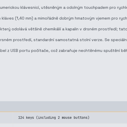
u numerickou klávesnicí, utěsněným a odolným touchpadem pro rychl
 kláves (1,40 mm) a mimořádně dobrým hmatovým vjemem pro rychlý
terý odolává většině chemikálií a kapalin v drsném prostředí; tat
v drsném prostředí, standardní samostatná stolní verze. Se speciáln
abel z USB portu počítače, což zabraňuje nechtěnému spuštění bě
124 keys (including 2 mouse buttons)