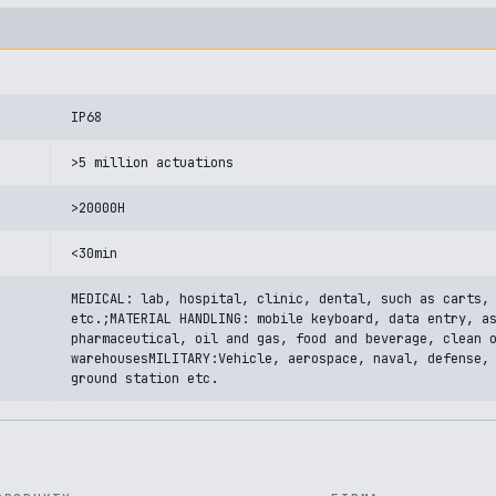
IP68
>5 million actuations
>20000H
<30min
MEDICAL: lab, hospital, clinic, dental, such as carts,
etc.;MATERIAL HANDLING: mobile keyboard, data entry, a
pharmaceutical, oil and gas, food and beverage, clean 
warehousesMILITARY:Vehicle, aerospace, naval, defense,
ground station etc.