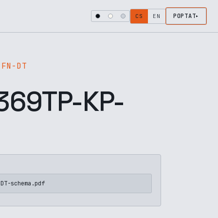
POPTAT
CS
EN
-FN-DT
69TP-KP-
-DT-schema.pdf