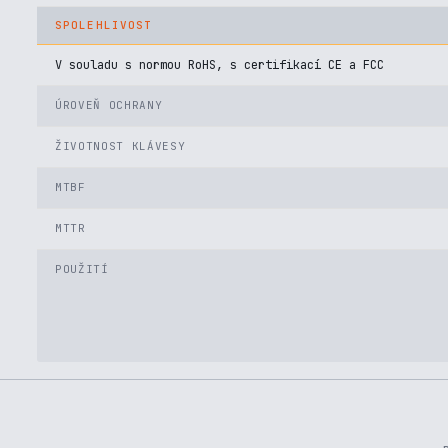
SPOLEHLIVOST
V souladu s normou RoHS, s certifikací CE a FCC
ÚROVEŇ OCHRANY
ŽIVOTNOST KLÁVESY
MTBF
MTTR
POUŽITÍ