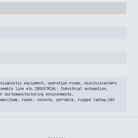
 diagnostic equipment, operation rooms, dialysiscenters
ssembly line etc.INDUSTRIAL: Industrial automation,
or dirtymanufacturing environments,
 maritime, radar, console, portable, rugged laptop,UAV