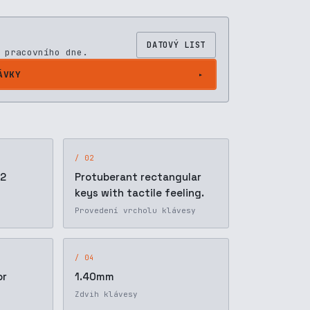
DATOVÝ LIST
 pracovního dne.
ÁVKY
/ 02
 2
Protuberant rectangular
keys with tactile feeling.
Provedení vrcholu klávesy
/ 04
or
1.40mm
Zdvih klávesy