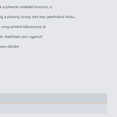
é a přesné ovládání kurzoru, s
 a přesný vstup dat bez jakéhokoli hluku,
o omyvatelná klávesnice je
ím tlačítkem pro vypnutí
hem čištění