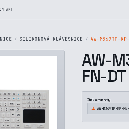
ONTAKT
NICE
SILIKONOVÁ KLÁVESNICE
AW-M369TP-KP
AW-M3
FN-DT
Dokumenty
AW-M369TP-KP-FN