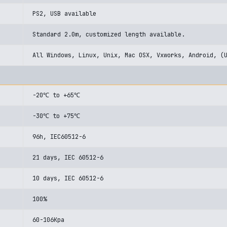
PS2, USB available
Standard 2.0m, customized length available.
All Windows, Linux, Unix, Mac OSX, Vxworks, Android, (
-20℃ to +65℃
-30℃ to +75℃
96h, IEC60512-6
21 days, IEC 60512-6
10 days, IEC 60512-6
100%
60-106Kpa