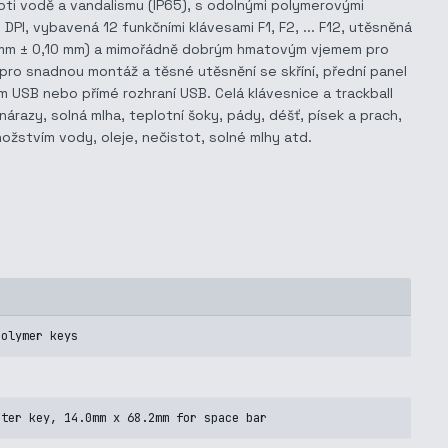
roti vodě a vandalismu (IP65), s odolnými polymerovými
PI, vybavená 12 funkčními klávesami F1, F2, ... F12, utěsněná
20 mm ± 0,10 mm) a mimořádně dobrým hmatovým vjemem pro
 pro snadnou montáž a těsné utěsnění se skříní, přední panel
ím USB nebo přímé rozhraní USB. Celá klávesnice a trackball
árazy, solná mlha, teplotní šoky, pády, déšť, písek a prach,
nožstvím vody, oleje, nečistot, solné mlhy atd.
polymer keys
nter key, 14.0mm x 68.2mm for space bar