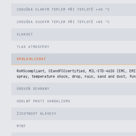
ZKOUŠKA VLHKÝM TEPLEM PŘI TEPLOTĚ +40 °C
ZKOUŠKA SUCHÝM TEPLEM PŘI TEPLOTĚ +85 °C
VLHKOST
TLAK ATMOSFÉRY
SPOLEHLIVOST
RoHScompliant, CEandFCCcertified, MIL-STD-461G (EMC, EMI
spray, temperature shock, drop, rain, sand and dust, fun
ÚROVEŇ OCHRANY
ODOLNÝ PROTI VANDALISMU
ŽIVOTNOST KLÁVESY
MTBF