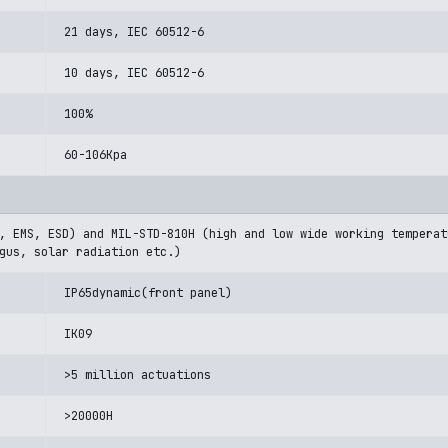
21 days, IEC 60512-6
10 days, IEC 60512-6
100%
60-106Kpa
, EMS, ESD) and MIL-STD-810H (high and low wide working temperat
gus, solar radiation etc.)
IP65dynamic(front panel)
IK09
>5 million actuations
>20000H