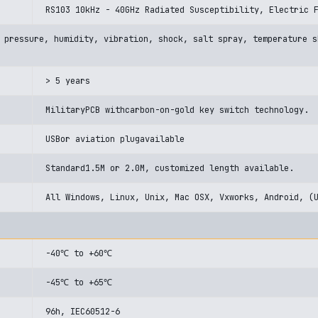
RS103 10kHz - 40GHz Radiated Susceptibility, Electric 
 pressure, humidity, vibration, shock, salt spray, temperature s
> 5 years
MilitaryPCB withcarbon-on-gold key switch technology.
USBor aviation plugavailable
Standard1.5M or 2.0M, customized length available.
All Windows, Linux, Unix, Mac OSX, Vxworks, Android, (
-40℃ to +60℃
-45℃ to +65℃
96h, IEC60512-6