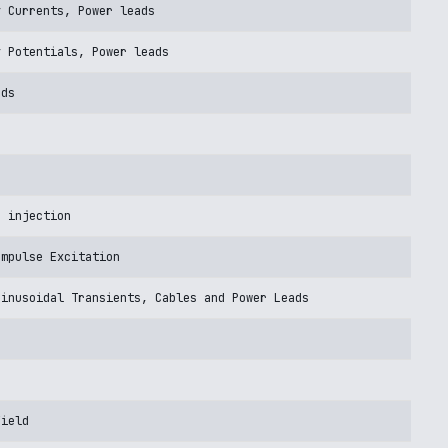
y Currents, Power leads
y Potentials, Power leads
ads
s
e injection
Impulse Excitation
Sinusoidal Transients, Cables and Power Leads
Field