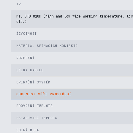
12
MIL-STD-810H (high and low wide working temperature, low
etc.)
ŽIVOTNOST
MATERIÁL SPÍNACÍCH KONTAKTŮ
ROZHRANÍ
DÉLKA KABELU
OPERAČNÍ SYSTÉM
ODOLNOST VŮČI PROSTŘEDÍ
PROVOZNÍ TEPLOTA
SKLADOVACÍ TEPLOTA
SOLNÁ MLHA