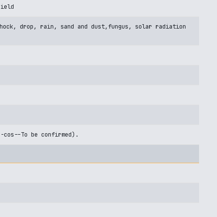
Field
hock, drop, rain, sand and dust,fungus, solar radiation
U-cos--To be confirmed).