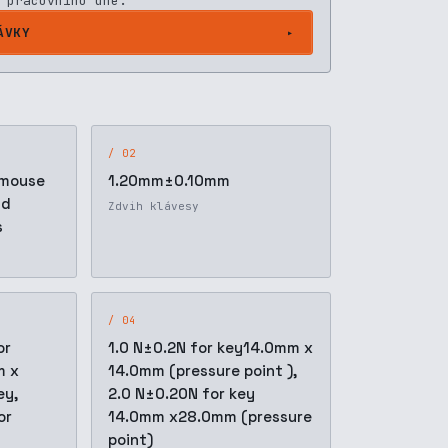
 pracovního dne.
ÁVKY
/ 02
 mouse
1.20mm±0.10mm
nd
Zdvih klávesy
s
/ 04
or
1.0 N±0.2N for key14.0mm x
m x
14.0mm (pressure point ),
ey,
2.0 N±0.20N for key
or
14.0mm x28.0mm (pressure
point)