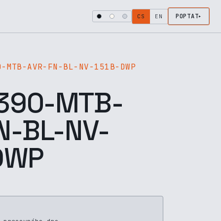
POPTAT
CS
EN
0-MTB-AVR-FN-BL-NV-151B-DWP
390-MTB-
N-BL-NV-
DWP