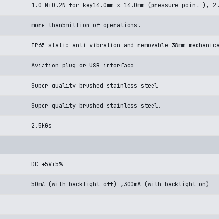
1.0 N±0.2N for key14.0mm x 14.0mm (pressure point ), 2
more than5million of operations.
IP65 static anti-vibration and removable 38mm mechanic
Aviation plug or USB interface
Super quality brushed stainless steel
Super quality brushed stainless steel.
2.5KGs
DC +5V±5%
50mA (with backlight off) ,300mA (with backlight on)