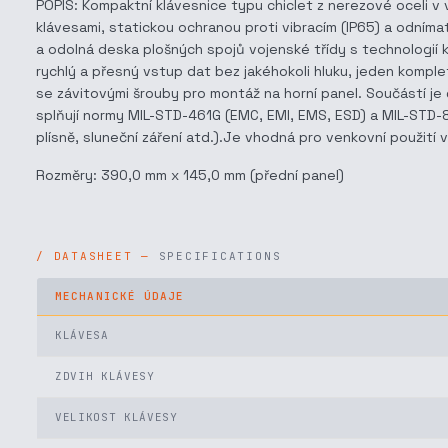
POPIS: Kompaktní klávesnice typu chiclet z nerezové oceli v 
klávesami, statickou ochranou proti vibracím (IP65) a odníma
a odolná deska plošných spojů vojenské třídy s technologi
rychlý a přesný vstup dat bez jakéhokoli hluku, jeden kompl
se závitovými šrouby pro montáž na horní panel. Součástí je 
splňují normy MIL-STD-461G (EMC, EMI, EMS, ESD) a MIL-STD-810
plísně, sluneční záření atd.).Je vhodná pro venkovní použití
Rozměry: 390,0 mm x 145,0 mm (přední panel)
SPECIFICATIONS
MECHANICKÉ ÚDAJE
KLÁVESA
ZDVIH KLÁVESY
VELIKOST KLÁVESY