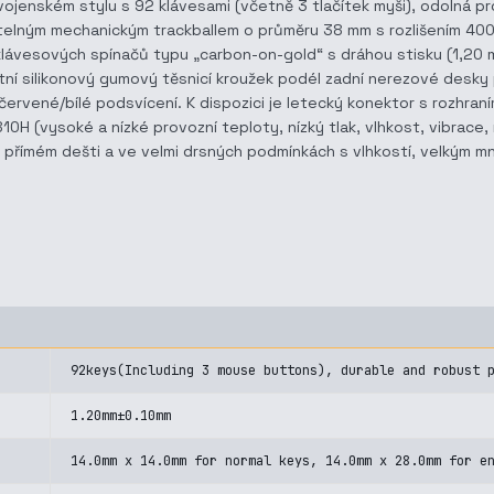
vojenském stylu s 92 klávesami (včetně 3 tlačítek myši), odolná p
telným mechanickým trackballem o průměru 38 mm s rozlišením 400 D
í klávesových spínačů typu „carbon-on-gold“ s dráhou stisku (1,
etní silikonový gumový těsnicí kroužek podél zadní nerezové desky
červené/bílé podsvícení. K dispozici je letecký konektor s rozhran
H (vysoké a nízké provozní teploty, nízký tlak, vlhkost, vibrace, n
 v přímém dešti a ve velmi drsných podmínkách s vlhkostí, velkým m
92keys(Including 3 mouse buttons), durable and robust 
1.20mm±0.10mm
14.0mm x 14.0mm for normal keys, 14.0mm x 28.0mm for e