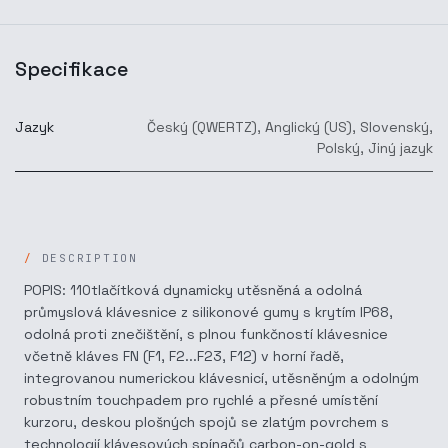
Specifikace
Jazyk
Český (QWERTZ)
,
Anglický (US)
,
Slovenský
,
Polský
,
Jiný jazyk
DESCRIPTION
POPIS: 110tlačítková dynamicky utěsněná a odolná
průmyslová klávesnice z silikonové gumy s krytím IP68,
odolná proti znečištění, s plnou funkčností klávesnice
včetně kláves FN (F1, F2...F23, F12) v horní řadě,
integrovanou numerickou klávesnicí, utěsněným a odolným
robustním touchpadem pro rychlé a přesné umístění
kurzoru, deskou plošných spojů se zlatým povrchem s
technologií klávesových spínačů carbon-on-gold s