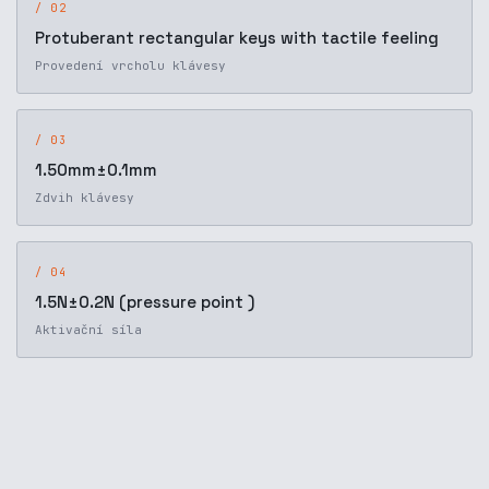
/ 02
Protuberant rectangular keys with tactile feeling
Provedení vrcholu klávesy
/ 03
1.50mm±0.1mm
Zdvih klávesy
/ 04
1.5N±0.2N (pressure point )
Aktivační síla