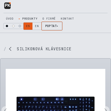
Přejít na obsah
ÚVOD
PRODUKTY
O FIRMĚ
KONTAKT
POPTAT
CS
EN
SILIKONOVÁ KLÁVESNICE