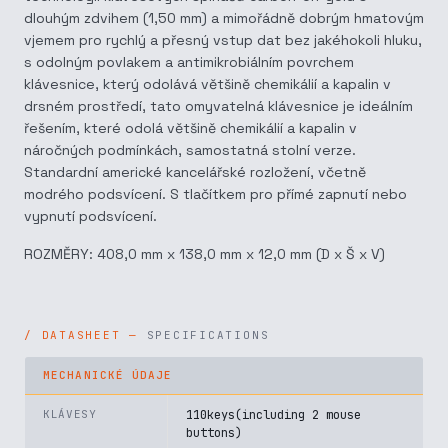
dlouhým zdvihem (1,50 mm) a mimořádně dobrým hmatovým
vjemem pro rychlý a přesný vstup dat bez jakéhokoli hluku,
s odolným povlakem a antimikrobiálním povrchem
klávesnice, který odolává většině chemikálií a kapalin v
drsném prostředí, tato omyvatelná klávesnice je ideálním
řešením, které odolá většině chemikálií a kapalin v
náročných podmínkách, samostatná stolní verze.
Standardní americké kancelářské rozložení, včetně
modrého podsvícení. S tlačítkem pro přímé zapnutí nebo
vypnutí podsvícení.
ROZMĚRY: 408,0 mm x 138,0 mm x 12,0 mm (D x Š x V)
SPECIFICATIONS
MECHANICKÉ ÚDAJE
KLÁVESY
110keys(including 2 mouse
buttons)