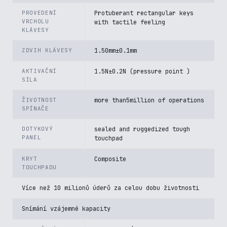
PROVEDENÍ
Protuberant rectangular keys
VRCHOLU
with tactile feeling
KLÁVESY
ZDVIH KLÁVESY
1.50mm±0.1mm
AKTIVAČNÍ
1.5N±0.2N (pressure point )
SÍLA
ŽIVOTNOST
more than5million of operations
SPÍNAČE
DOTYKOVÝ
sealed and ruggedized tough
PANEL
touchpad
KRYT
Composite
TOUCHPADU
Více než 10 milionů úderů za celou dobu životnosti
Snímání vzájemné kapacity