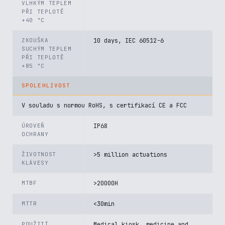
VLHKÝM TEPLEM
PŘI TEPLOTĚ
+40 °C
ZKOUŠKA
10 days, IEC 60512-6
SUCHÝM TEPLEM
PŘI TEPLOTĚ
+85 °C
SPOLEHLIVOST
V souladu s normou RoHS, s certifikací CE a FCC
ÚROVEŇ
IP68
OCHRANY
ŽIVOTNOST
>5 million actuations
KLÁVESY
MTBF
>20000H
MTTR
<30min
POUŽITÍ
Medical kiosk, medicine and