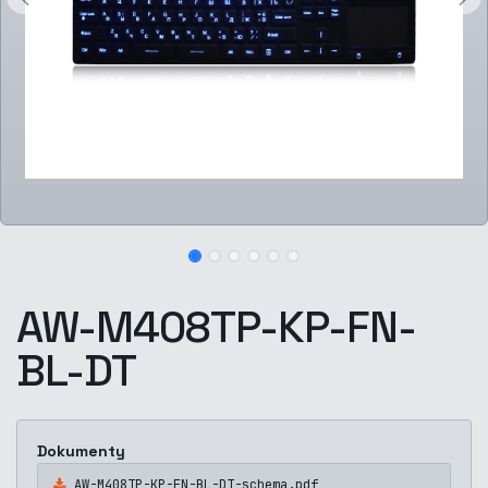
AW-M408TP-KP-FN-
BL-DT
Dokumenty
AW-M408TP-KP-FN-BL-DT-schema.pdf