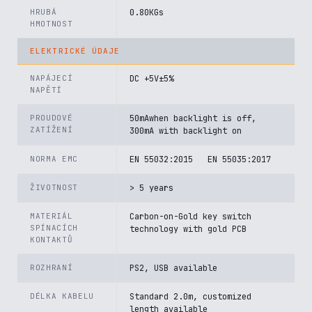
HRUBÁ
0.80KGs
HMOTNOST
ELEKTRICKÉ ÚDAJE
NAPÁJECÍ
DC +5V±5%
NAPĚTÍ
PROUDOVÉ
50mAwhen backlight is off,
ZATÍŽENÍ
300mA with backlight on
NORMA EMC
EN 55032:2015 EN 55035:2017
ŽIVOTNOST
> 5 years
MATERIÁL
Carbon-on-Gold key switch
SPÍNACÍCH
technology with gold PCB
KONTAKTŮ
ROZHRANÍ
PS2, USB available
DÉLKA KABELU
Standard 2.0m, customized
length available