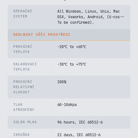
OPERAČNÍ
All Windows, Linux, Unix, Mac
SYSTÉM
OSX, Vxworks, Android, (U-cos--
To be confirmed).
ODOLNOST VŮČI PROSTŘEDÍ
PROVOZNÍ
-20℃ to +65℃
TEPLOTA
SKLADOVACÍ
-30℃ to +75℃
TEPLOTA
PROVOZNÍ
100%
RELATIVNÍ
VLHKOST
TLAK
60-106Kpa
ATMOSFÉRY
SOLNÁ MLHA
96 hours, IEC 60512-6
ZKOUŠKA
21 days, IEC 60512-6