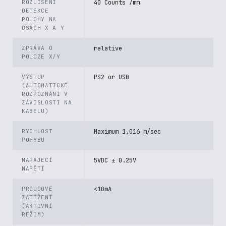
ROZLIŠENÍ
40 Counts /mm
DETEKCE
POLOHY NA
OSÁCH X A Y
ZPRÁVA O
relative
POLOZE X/Y
VÝSTUP
PS2 or USB
(AUTOMATICKÉ
ROZPOZNÁNÍ V
ZÁVISLOSTI NA
KABELU)
RYCHLOST
Maximum 1,016 m/sec
POHYBU
NAPÁJECÍ
5VDC ± 0.25V
NAPĚTÍ
PROUDOVÉ
<10mA
ZATÍŽENÍ
(AKTIVNÍ
REŽIM)