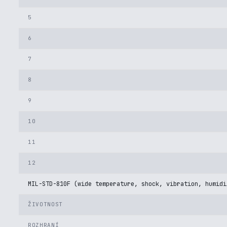
5
6
7
8
9
10
11
12
MIL-STD-810F (wide temperature, shock, vibration, humidi
ŽIVOTNOST
ROZHRANÍ