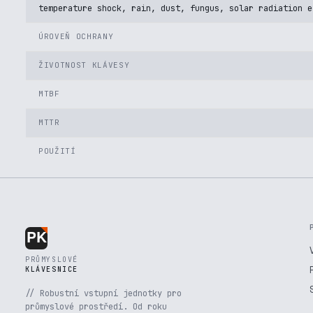
temperature shock, rain, dust, fungus, solar radiation e
ÚROVEŇ OCHRANY
ŽIVOTNOST KLÁVESY
MTBF
MTTR
POUŽITÍ
PRŮMYSLOVÉ
KLÁVESNICE
// Robustní vstupní jednotky pro
průmyslové prostředí. Od roku