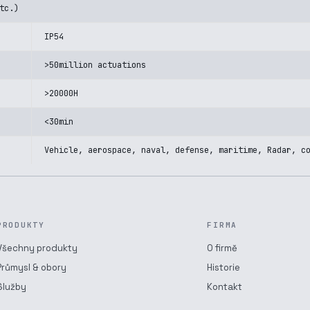
tc.)
IP54
>50million actuations
>20000H
<30min
Vehicle, aerospace, naval, defense, maritime, Radar, c
PRODUKTY
FIRMA
Všechny produkty
O firmě
Průmysl & obory
Historie
Služby
Kontakt