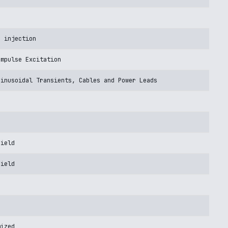
e injection
Impulse Excitation
Sinusoidal Transients, Cables and Power Leads
Field
Field
mized