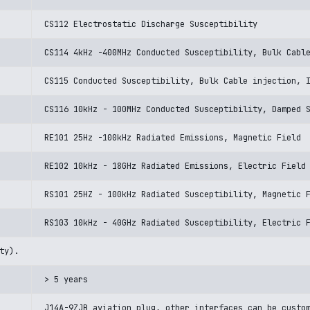
CS112 Electrostatic Discharge Susceptibility
CS114 4kHz -400MHz Conducted Susceptibility, Bulk Cabl
CS115 Conducted Susceptibility, Bulk Cable injection, 
CS116 10kHz - 100MHz Conducted Susceptibility, Damped 
RE101 25Hz -100kHz Radiated Emissions, Magnetic Field
RE102 10kHz - 18GHz Radiated Emissions, Electric Field
RS101 25HZ - 100kHz Radiated Susceptibility, Magnetic 
RS103 10kHz - 40GHz Radiated Susceptibility, Electric 
ty).
> 5 years
J14A-9ZJB aviation plug, other interfaces can be custo