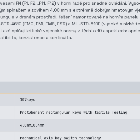
esami FN (F1, F2...F11, F12) v horní řadě pro snadné ovládání. Vysoc
ovým spínačem a zdvihem 4,00 mm s extrémně dobrým hmatovým vje
 funguje v drsném prostředí, řešení namontované na horním panelu
TD-461G (EMC, EMI, EMS, ESD) a MIL-STD-810F (vysoké a nízké teplot
teré také splňují kritické vojenské normy v těchto 10 aspektech: sp
tibilita, konzistence a kontinuita.
107keys
Protuberant rectangular keys with tactile feeling
4.0mm±0.4mm
mechanical axis key switch technology