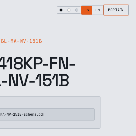
POPTAT
CS
EN
-BL-MA-NV-151B
18KP-FN-
-NV-151B
-MA-NV-151B-schema.pdf