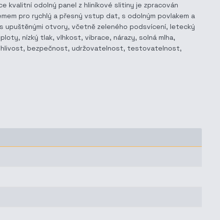
e kvalitní odolný panel z hliníkové slitiny je zpracován
mem pro rychlý a přesný vstup dat, s odolným povlakem a
 s upuštěnými otvory, včetně zeleného podsvícení, letecký
y, nízký tlak, vlhkost, vibrace, nárazy, solná mlha,
olehlivost, bezpečnost, udržovatelnost, testovatelnost,