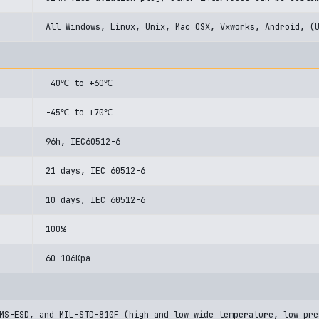
All Windows, Linux, Unix, Mac OSX, Vxworks, Android, (
-40℃ to +60℃
-45℃ to +70℃
96h, IEC60512-6
21 days, IEC 60512-6
10 days, IEC 60512-6
100%
60-106Kpa
MS-ESD, and MIL-STD-810F (high and low wide temperature, low pre