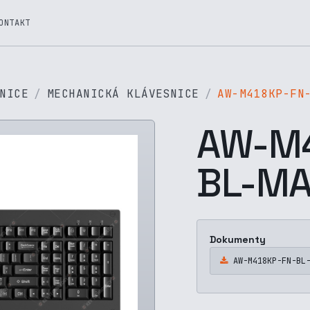
ONTAKT
NICE
MECHANICKÁ KLÁVESNICE
AW-M418KP-FN
AW-M4
BL-MA
Dokumenty
AW-M418KP-FN-BL