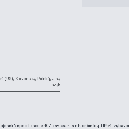
ký (US)
,
Slovenský
,
Polský
,
Jiný
jazyk
ojenské specifikace s 107 klávesami a stupněm krytí IP54, vybave