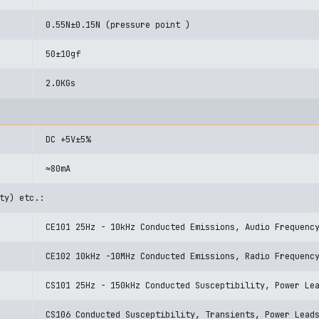
0.55N±0.15N (pressure point )
50±10gf
2.0KGs
DC +5V±5%
≈80mA
ty) etc.:
CE101 25Hz - 10kHz Conducted Emissions, Audio Frequenc
CE102 10kHz -10MHz Conducted Emissions, Radio Frequenc
CS101 25Hz - 150kHz Conducted Susceptibility, Power Le
CS106 Conducted Susceptibility, Transients, Power Lead