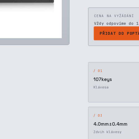
CENA NA VYŽÁDÁNÍ
Vždy odpovíme do 1
PŘIDAT DO POPT
/ 01
107keys
Klávesa
/ 03
4.0mm±0.4mm
Zdvih klávesy