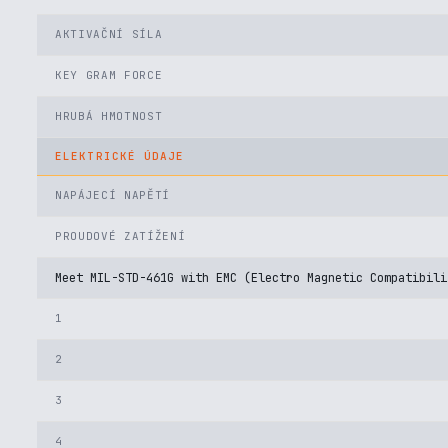
AKTIVAČNÍ SÍLA
KEY GRAM FORCE
HRUBÁ HMOTNOST
ELEKTRICKÉ ÚDAJE
NAPÁJECÍ NAPĚTÍ
PROUDOVÉ ZATÍŽENÍ
Meet MIL-STD-461G with EMC (Electro Magnetic Compatibili
1
2
3
4