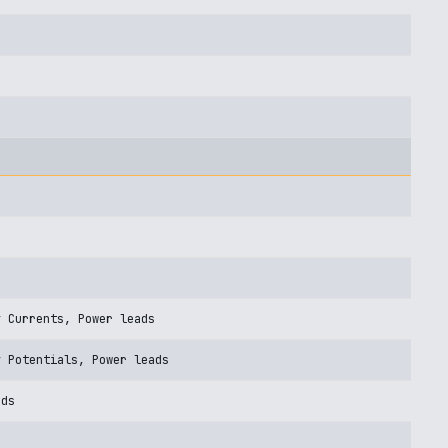
y Currents, Power leads
y Potentials, Power leads
ads
s