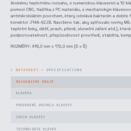
širokému teplotnímu rozsahu, s numerickou klávesnicí a 12 kláv
pomocí CNC, tlačítka z PC materiálu, s mechanickým kláves
antimikrobiálním povrchem, který odolává bakteriím a dobře
konektor J14A-9ZJB. Navrženo tak, aby splňovalo normy MIL-S
teplotní šoky, déšť, prach, plísně, sluneční záření atd.), k
podporovatelnost, přizpůsobivost prostředí, stabilita, kompa
ROZMĚRY: 418,0 mm x 172,0 mm (D x Š)
SPECIFICATIONS
MECHANICKÉ ÚDAJE
KLÁVESA
PROVEDENÍ VRCHOLU KLÁVESY
ZDVIH KLÁVESY
TECHNOLOGIE KLÁVES