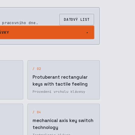
DATOVÝ LIST
 pracovního dne.
ÁVKY
/ 02
Protuberant rectangular
keys with tactile feeling
Provedení vrcholu klávesy
/ 04
mechanical axis key switch
technology