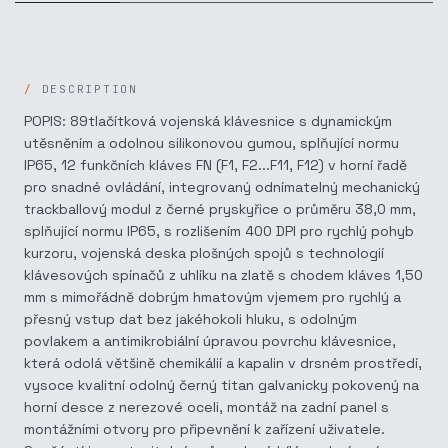
DESCRIPTION
POPIS: 89tlačítková vojenská klávesnice s dynamickým
utěsněním a odolnou silikonovou gumou, splňující normu
IP65, 12 funkčních kláves FN (F1, F2...F11, F12) v horní řadě
pro snadné ovládání, integrovaný odnímatelný mechanický
trackballový modul z černé pryskyřice o průměru 38,0 mm,
splňující normu IP65, s rozlišením 400 DPI pro rychlý pohyb
kurzoru, vojenská deska plošných spojů s technologií
klávesových spínačů z uhlíku na zlatě s chodem kláves 1,50
mm s mimořádně dobrým hmatovým vjemem pro rychlý a
přesný vstup dat bez jakéhokoli hluku, s odolným
povlakem a antimikrobiální úpravou povrchu klávesnice,
která odolá většině chemikálií a kapalin v drsném prostředí,
vysoce kvalitní odolný černý titan galvanicky pokovený na
horní desce z nerezové oceli, montáž na zadní panel s
montážními otvory pro připevnění k zařízení uživatele.