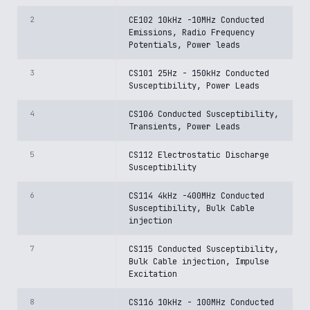
2
CE102 10kHz -10MHz Conducted
Emissions, Radio Frequency
Potentials, Power leads
3
CS101 25Hz - 150kHz Conducted
Susceptibility, Power Leads
4
CS106 Conducted Susceptibility,
Transients, Power Leads
5
CS112 Electrostatic Discharge
Susceptibility
6
CS114 4kHz -400MHz Conducted
Susceptibility, Bulk Cable
injection
7
CS115 Conducted Susceptibility,
Bulk Cable injection, Impulse
Excitation
8
CS116 10kHz - 100MHz Conducted