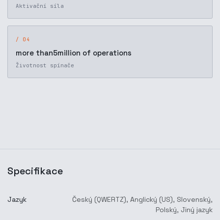
Aktivační síla
/ 04
more than5million of operations
Životnost spínače
Specifikace
Jazyk
Český (QWERTZ)
,
Anglický (US)
,
Slovenský
,
Polský
,
Jiný jazyk