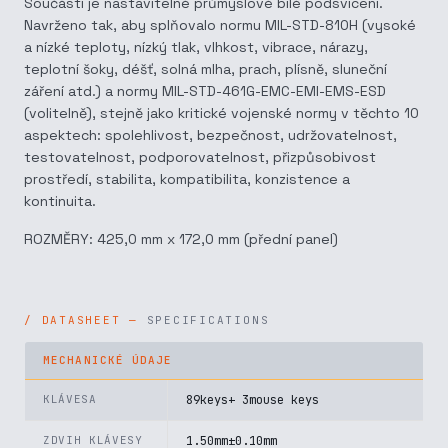
Součástí je nastavitelné průmyslové bílé podsvícení.
Navrženo tak, aby splňovalo normu MIL-STD-810H (vysoké
a nízké teploty, nízký tlak, vlhkost, vibrace, nárazy,
teplotní šoky, déšť, solná mlha, prach, plísně, sluneční
záření atd.) a normy MIL-STD-461G-EMC-EMI-EMS-ESD
(volitelně), stejně jako kritické vojenské normy v těchto 10
aspektech: spolehlivost, bezpečnost, udržovatelnost,
testovatelnost, podporovatelnost, přizpůsobivost
prostředí, stabilita, kompatibilita, konzistence a
kontinuita.
ROZMĚRY: 425,0 mm x 172,0 mm (přední panel)
SPECIFICATIONS
MECHANICKÉ ÚDAJE
KLÁVESA
89keys+ 3mouse keys
ZDVIH KLÁVESY
1.50mm±0.10mm