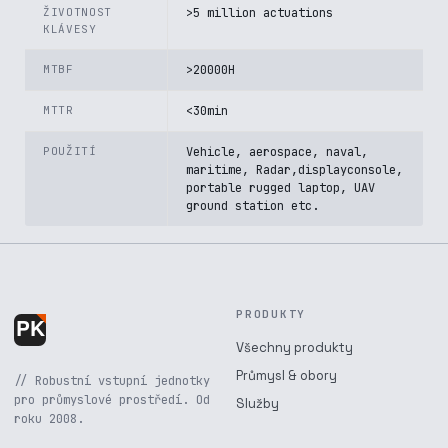
ŽIVOTNOST
>5 million actuations
KLÁVESY
MTBF
>20000H
MTTR
<30min
POUŽITÍ
Vehicle, aerospace, naval,
maritime, Radar,displayconsole,
portable rugged laptop, UAV
ground station etc.
PRODUKTY
Všechny produkty
Průmysl & obory
// Robustní vstupní jednotky
pro průmyslové prostředí. Od
Služby
roku 2008.