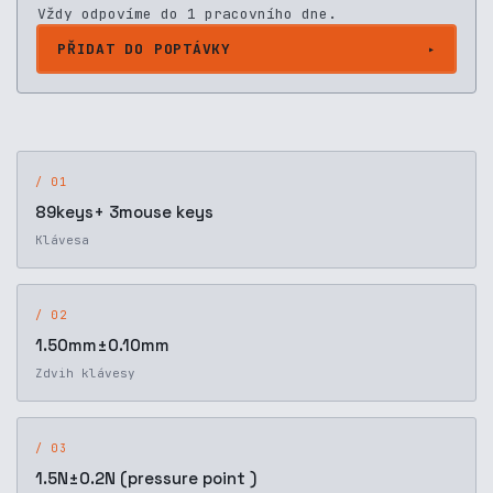
Vždy odpovíme do 1 pracovního dne.
PŘIDAT DO POPTÁVKY
/ 01
89keys+ 3mouse keys
Klávesa
/ 02
1.50mm±0.10mm
Zdvih klávesy
/ 03
1.5N±0.2N (pressure point )