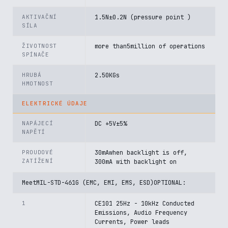
AKTIVAČNÍ
1.5N±0.2N (pressure point )
SÍLA
ŽIVOTNOST
more than5million of operations
SPÍNAČE
HRUBÁ
2.50KGs
HMOTNOST
ELEKTRICKÉ ÚDAJE
NAPÁJECÍ
DC +5V±5%
NAPĚTÍ
PROUDOVÉ
30mAwhen backlight is off,
ZATÍŽENÍ
300mA with backlight on
MeetMIL-STD-461G (EMC, EMI, EMS, ESD)OPTIONAL:
1
CE101 25Hz - 10kHz Conducted
Emissions, Audio Frequency
Currents, Power leads