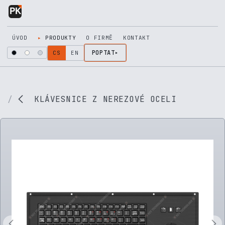
Přejít na obsah
ÚVOD
PRODUKTY
O FIRMĚ
KONTAKT
POPTAT
CS
EN
KLÁVESNICE Z NEREZOVÉ OCELI