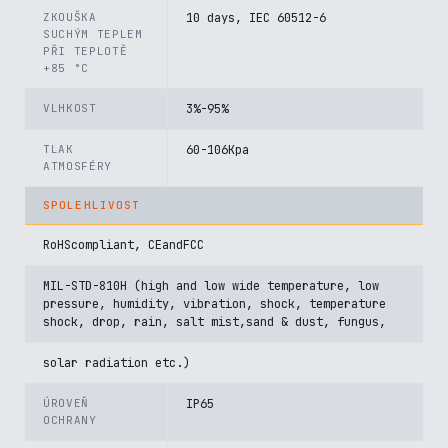
ZKOUŠKA
10 days, IEC 60512-6
SUCHÝM TEPLEM
PŘI TEPLOTĚ
+85 °C
VLHKOST
3%-95%
TLAK
60-106Kpa
ATMOSFÉRY
SPOLEHLIVOST
RoHScompliant, CEandFCC
MIL-STD-810H (high and low wide temperature, low
pressure, humidity, vibration, shock, temperature
shock, drop, rain, salt mist,sand & dust, fungus,
solar radiation etc.)
ÚROVEŇ
IP65
OCHRANY