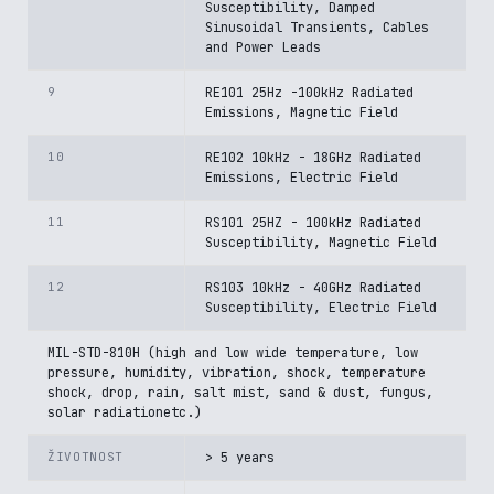
Susceptibility, Damped
Sinusoidal Transients, Cables
and Power Leads
9
RE101 25Hz -100kHz Radiated
Emissions, Magnetic Field
10
RE102 10kHz - 18GHz Radiated
Emissions, Electric Field
11
RS101 25HZ - 100kHz Radiated
Susceptibility, Magnetic Field
12
RS103 10kHz - 40GHz Radiated
Susceptibility, Electric Field
MIL-STD-810H (high and low wide temperature, low
pressure, humidity, vibration, shock, temperature
shock, drop, rain, salt mist, sand & dust, fungus,
solar radiationetc.)
ŽIVOTNOST
> 5 years