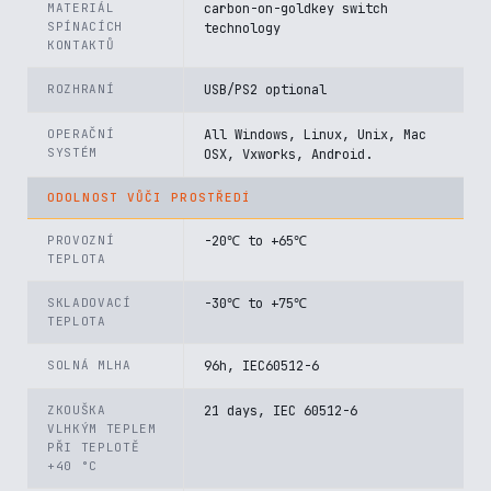
MATERIÁL
carbon-on-goldkey switch
SPÍNACÍCH
technology
KONTAKTŮ
ROZHRANÍ
USB/PS2 optional
OPERAČNÍ
All Windows, Linux, Unix, Mac
SYSTÉM
OSX, Vxworks, Android.
ODOLNOST VŮČI PROSTŘEDÍ
PROVOZNÍ
-20℃ to +65℃
TEPLOTA
SKLADOVACÍ
-30℃ to +75℃
TEPLOTA
SOLNÁ MLHA
96h, IEC60512-6
ZKOUŠKA
21 days, IEC 60512-6
VLHKÝM TEPLEM
PŘI TEPLOTĚ
+40 °C