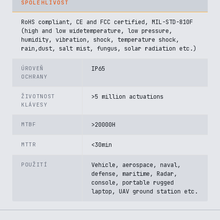
SPOLEHLIVOST
RoHS compliant, CE and FCC certified, MIL-STD-810F
(high and low widetemperature, low pressure,
humidity, vibration, shock, temperature shock,
rain,dust, salt mist, fungus, solar radiation etc.)
ÚROVEŇ
IP65
OCHRANY
ŽIVOTNOST
>5 million actuations
KLÁVESY
MTBF
>20000H
MTTR
<30min
POUŽITÍ
Vehicle, aerospace, naval,
defense, maritime, Radar,
console, portable rugged
laptop, UAV ground station etc.