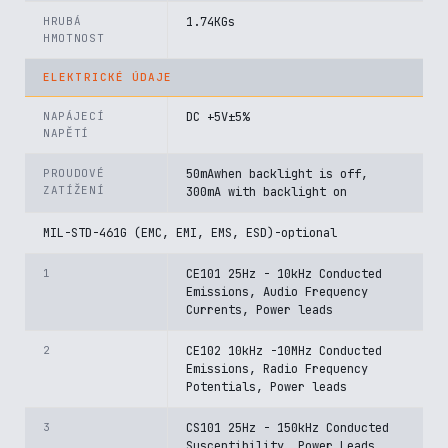
HRUBÁ
1.74KGs
HMOTNOST
ELEKTRICKÉ ÚDAJE
NAPÁJECÍ
DC +5V±5%
NAPĚTÍ
PROUDOVÉ
50mAwhen backlight is off,
ZATÍŽENÍ
300mA with backlight on
MIL-STD-461G (EMC, EMI, EMS, ESD)-optional
1
CE101 25Hz - 10kHz Conducted
Emissions, Audio Frequency
Currents, Power leads
2
CE102 10kHz -10MHz Conducted
Emissions, Radio Frequency
Potentials, Power leads
3
CS101 25Hz - 150kHz Conducted
Susceptibility, Power Leads