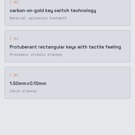
/ 02
carbon-on-gold key switch technology
Materiál spínacích kontaktů
/ 03
Protuberant rectangular keys with tactile feeling
Provedení vrcholu klávesy
/ 04
1.50mm±0.10mm
Zdvih klávesy