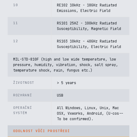
10
RE102 10kHz - 18GHz Radiated
Emissions, Electric Field
11
RS101 25HZ - 100kHz Radiated
Susceptibility, Magnetic Field
12
RS103 10kHz - 40GHz Radiated
Susceptibility, Electric Field
MIL-STD-810F (high and low wide temperature, low
pressure, humidity, vibration, shock, salt spray,
temperature shock, rain, fungus etc.)
ŽIVOTNOST
> 5 years
ROZHRANÍ
USB
OPERAČNÍ
All Windows, Linux, Unix, Mac
SYSTÉM
OSX, Vxworks, Android, (U-cos--
To be confirmed).
ODOLNOST VŮČI PROSTŘEDÍ