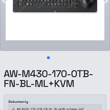
AW-M430-170-OTB-
FN-BL-ML+KVM
Dokumenty
AW-M430-170-OTB-FN-BL-ML+KVM-schema.pdf