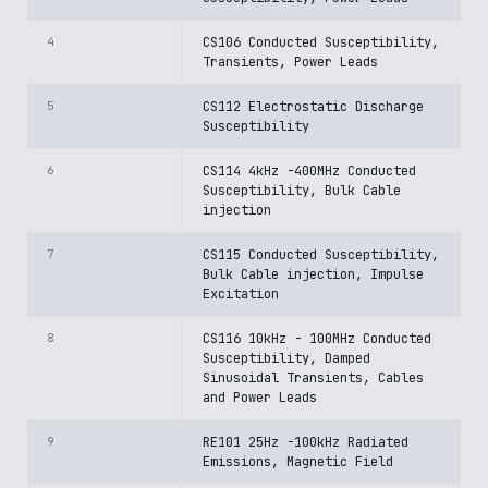
4
CS106 Conducted Susceptibility,
Transients, Power Leads
5
CS112 Electrostatic Discharge
Susceptibility
6
CS114 4kHz -400MHz Conducted
Susceptibility, Bulk Cable
injection
7
CS115 Conducted Susceptibility,
Bulk Cable injection, Impulse
Excitation
8
CS116 10kHz - 100MHz Conducted
Susceptibility, Damped
Sinusoidal Transients, Cables
and Power Leads
9
RE101 25Hz -100kHz Radiated
Emissions, Magnetic Field