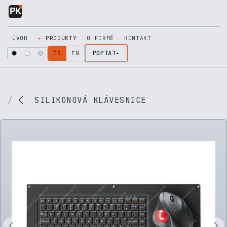
Přejít na obsah
ÚVOD
PRODUKTY
O FIRMĚ
KONTAKT
POPTAT
CS
EN
SILIKONOVÁ KLÁVESNICE