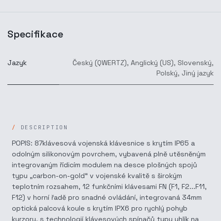
Specifikace
Jazyk
Český (QWERTZ)
,
Anglický (US)
,
Slovenský
,
Polský
,
Jiný jazyk
DESCRIPTION
POPIS: 87klávesová vojenská klávesnice s krytím IP65 a
odolným silikonovým povrchem, vybavená plně utěsněným
integrovaným řídicím modulem na desce plošných spojů
typu „carbon-on-gold“ v vojenské kvalitě s širokým
teplotním rozsahem, 12 funkčními klávesami FN (F1, F2...F11,
F12) v horní řadě pro snadné ovládání, integrovaná 34mm
optická palcová koule s krytím IPX6 pro rychlý pohyb
kurzoru, s technologií klávesových spínačů typu uhlík na