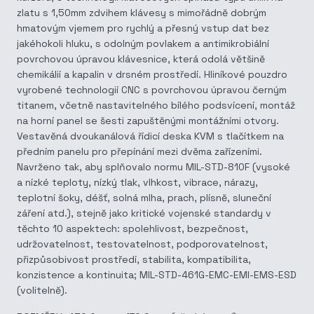
zlatu s 1,50mm zdvihem klávesy s mimořádně dobrým
hmatovým vjemem pro rychlý a přesný vstup dat bez
jakéhokoli hluku, s odolným povlakem a antimikrobiální
povrchovou úpravou klávesnice, která odolá většině
chemikálií a kapalin v drsném prostředí. Hliníkové pouzdro
vyrobené technologií CNC s povrchovou úpravou černým
titanem, včetně nastavitelného bílého podsvícení, montáž
na horní panel se šesti zapuštěnými montážními otvory.
Vestavěná dvoukanálová řídicí deska KVM s tlačítkem na
předním panelu pro přepínání mezi dvěma zařízeními.
Navrženo tak, aby splňovalo normu MIL-STD-810F (vysoké
a nízké teploty, nízký tlak, vlhkost, vibrace, nárazy,
teplotní šoky, déšť, solná mlha, prach, plísně, sluneční
záření atd.), stejně jako kritické vojenské standardy v
těchto 10 aspektech: spolehlivost, bezpečnost,
udržovatelnost, testovatelnost, podporovatelnost,
přizpůsobivost prostředí, stabilita, kompatibilita,
konzistence a kontinuita; MIL-STD-461G-EMC-EMI-EMS-ESD
(volitelně).