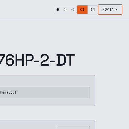
POPTAT
CS
EN
6HP-2-DT
chema.pdf