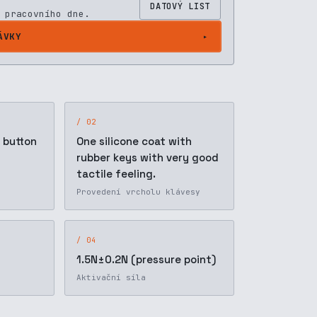
DATOVÝ LIST
 pracovního dne.
ÁVKY
/ 02
t button
One silicone coat with
rubber keys with very good
tactile feeling.
Provedení vrcholu klávesy
/ 04
1.5N±0.2N (pressure point)
Aktivační síla