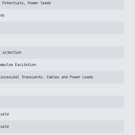
y Potentials, Power leads
ads
s
e injection
Impulse Excitation
Sinusoidal Transients, Cables and Power Leads
Field
Field