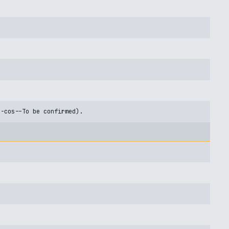
U-cos--To be confirmed).