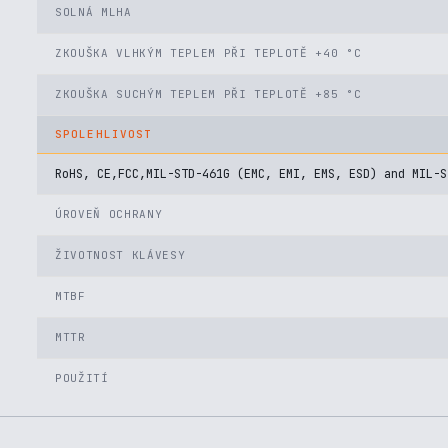
SOLNÁ MLHA
ZKOUŠKA VLHKÝM TEPLEM PŘI TEPLOTĚ +40 °C
ZKOUŠKA SUCHÝM TEPLEM PŘI TEPLOTĚ +85 °C
SPOLEHLIVOST
RoHS, CE,FCC,MIL-STD-461G (EMC, EMI, EMS, ESD) and MIL-S
ÚROVEŇ OCHRANY
ŽIVOTNOST KLÁVESY
MTBF
MTTR
POUŽITÍ