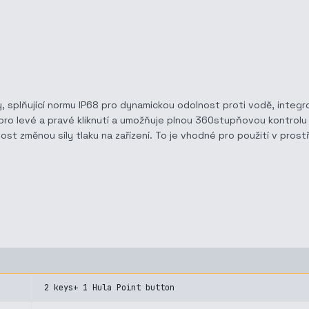
y, splňující normu IP68 pro dynamickou odolnost proti vodě, inte
 pro levé a pravé kliknutí a umožňuje plnou 360stupňovou kontrolu 
t změnou síly tlaku na zařízení. To je vhodné pro použití v prostř
2 keys+ 1 Hula Point button