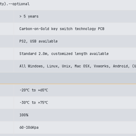
ty).--optional
> 5 years
Carbon-on-Gold key switch technology PCB
PS2, USB available
Standard 2.0m, customized length available
All Windows, Linux, Unix, Mac OSX, Vxworks, Android, (
-20℃ to +65℃
-30℃ to +75℃
100%
60-106Kpa