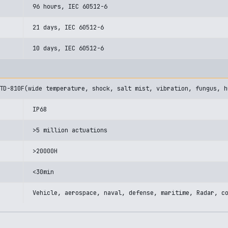
96 hours, IEC 60512-6
21 days, IEC 60512-6
10 days, IEC 60512-6
TD-810F(wide temperature, shock, salt mist, vibration, fungus, h
IP68
>5 million actuations
>20000H
<30min
Vehicle, aerospace, naval, defense, maritime, Radar, c