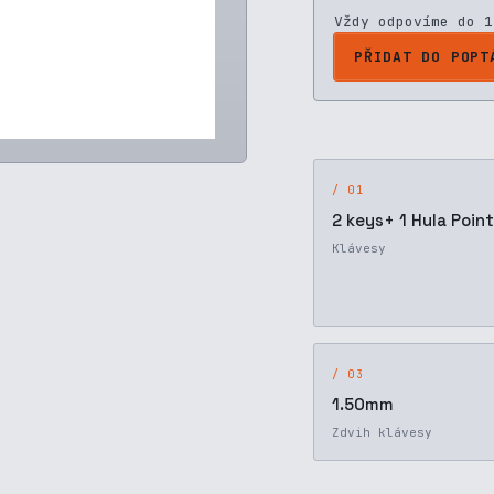
Vždy odpovíme do 1
PŘIDAT DO POPT
/ 01
2 keys+ 1 Hula Poin
Klávesy
/ 03
1.50mm
Zdvih klávesy