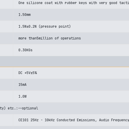
One silicone coat with rubber keys with very good tact
1.50mm
1.5N±0.2N (pressure point)
more than5million of operations
0.30KGs
DC +5V±5%
15mA
1.0W
ty) etc.:--optional
CE101 25Hz - 10kHz Conducted Emissions, Audio Frequenc