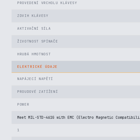
PROVEDENÍ VRCHOLU KLÁVESY
ZDVIH KLÁVESY
AKTIVAČNÍ SÍLA
ŽIVOTNOST SPÍNAČE
HRUBÁ HMOTNOST
ELEKTRICKÉ ÚDAJE
NAPÁJECÍ NAPĚTÍ
PROUDOVÉ ZATÍŽENÍ
POWER
Meet MIL-STD-461G with EMC (Electro Magnetic Compatibili
1