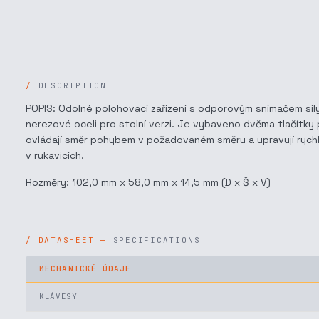
DESCRIPTION
POPIS: Odolné polohovací zařízení s odporovým snímačem síl
nerezové oceli pro stolní verzi. Je vybaveno dvěma tlačítky
ovládají směr pohybem v požadovaném směru a upravují rychlos
v rukavicích.
Rozměry: 102,0 mm x 58,0 mm x 14,5 mm (D x Š x V)
SPECIFICATIONS
MECHANICKÉ ÚDAJE
KLÁVESY