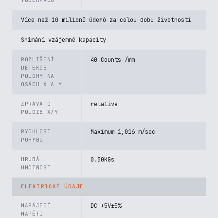
TOUCHPADU
Více než 10 milionů úderů za celou dobu životnosti
Snímání vzájemné kapacity
ROZLIŠENÍ
40 Counts /mm
DETEKCE
POLOHY NA
OSÁCH X A Y
ZPRÁVA O
relative
POLOZE X/Y
RYCHLOST
Maximum 1,016 m/sec
POHYBU
HRUBÁ
0.50KGs
HMOTNOST
ELEKTRICKÉ ÚDAJE
NAPÁJECÍ
DC +5V±5%
NAPĚTÍ