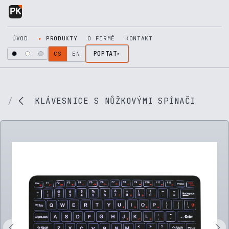
Přejít na obsah
ÚVOD
PRODUKTY
O FIRMĚ
KONTAKT
POPTAT
CS
EN
KLÁVESNICE S NŮŽKOVÝMI SPÍNAČI