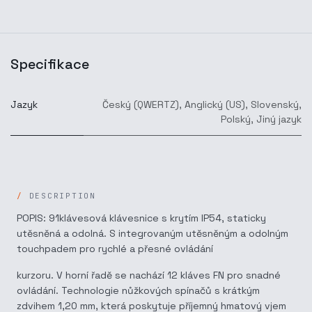
Specifikace
Jazyk
Český (QWERTZ)
,
Anglický (US)
,
Slovenský
,
Polský
,
Jiný jazyk
DESCRIPTION
POPIS: 91klávesová klávesnice s krytím IP54, staticky
utěsněná a odolná. S integrovaným utěsněným a odolným
touchpadem pro rychlé a přesné ovládání
kurzoru. V horní řadě se nachází 12 kláves FN pro snadné
ovládání. Technologie nůžkových spínačů s krátkým
zdvihem 1,20 mm, která poskytuje příjemný hmatový vjem