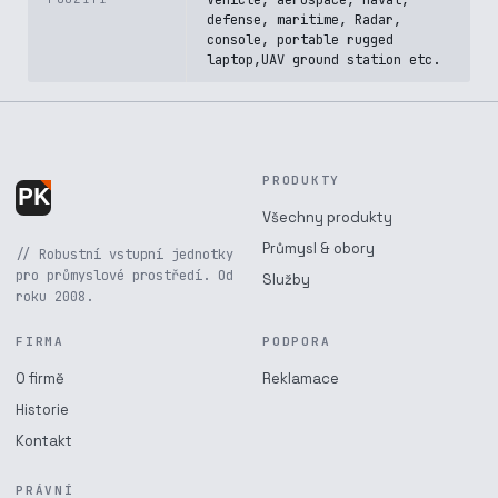
Vehicle, aerospace, naval,
defense, maritime, Radar,
console, portable rugged
laptop,UAV ground station etc.
PRODUKTY
Všechny produkty
Průmysl & obory
// Robustní vstupní jednotky
pro průmyslové prostředí. Od
Služby
roku 2008.
FIRMA
PODPORA
O firmě
Reklamace
Historie
Kontakt
PRÁVNÍ