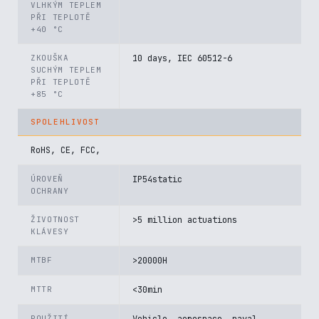
VLHKÝM TEPLEM
PŘI TEPLOTĚ
+40 °C
ZKOUŠKA
10 days, IEC 60512-6
SUCHÝM TEPLEM
PŘI TEPLOTĚ
+85 °C
SPOLEHLIVOST
RoHS, CE, FCC,
ÚROVEŇ
IP54static
OCHRANY
ŽIVOTNOST
>5 million actuations
KLÁVESY
MTBF
>20000H
MTTR
<30min
POUŽITÍ