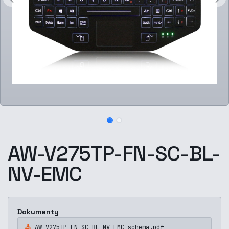
AW-V275TP-FN-SC-BL-
NV-EMC
Dokumenty
AW-V275TP-FN-SC-BL-NV-EMC-schema.pdf