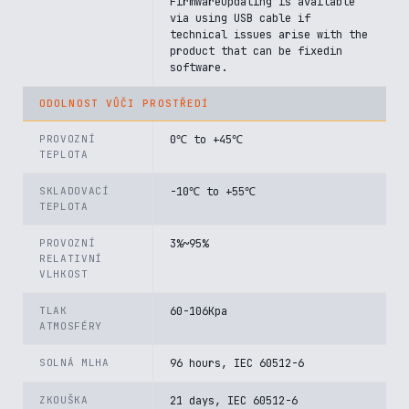
Firmwareupdating is available
via using USB cable if
technical issues arise with the
product that can be fixedin
software.
ODOLNOST VŮČI PROSTŘEDÍ
PROVOZNÍ
0℃ to +45℃
TEPLOTA
SKLADOVACÍ
-10℃ to +55℃
TEPLOTA
PROVOZNÍ
3%~95%
RELATIVNÍ
VLHKOST
TLAK
60-106Kpa
ATMOSFÉRY
SOLNÁ MLHA
96 hours, IEC 60512-6
ZKOUŠKA
21 days, IEC 60512-6