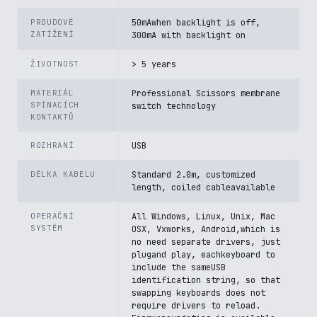
PROUDOVÉ
50mAwhen backlight is off,
ZATÍŽENÍ
300mA with backlight on
ŽIVOTNOST
> 5 years
MATERIÁL
Professional Scissors membrane
SPÍNACÍCH
switch technology
KONTAKTŮ
ROZHRANÍ
USB
DÉLKA KABELU
Standard 2.0m, customized
length, coiled cableavailable
OPERAČNÍ
All Windows, Linux, Unix, Mac
SYSTÉM
OSX, Vxworks, Android,which is
no need separate drivers, just
plugand play, eachkeyboard to
include the sameUSB
identification string, so that
swapping keyboards does not
require drivers to reload.