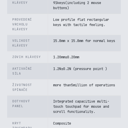
KLÁVESY
91keys(including 2 mouse
buttons)
PROVEDENÍ
Low profile flat rectangular
VRCHOLU
keys with tactile feeling.
KLÁVESY
VELIKOST
15.8mm x 15.8mm for normal keys
KLÁVESY
ZDVIH KLÁVESY
1.20mm±0.20mm
AKTIVAČNÍ
1.2N±0.2N (pressure point )
SÍLA
ŽIVOTNOST
more than5million of operations
SPÍNAČE
DOTYKOVÝ
Integrated capacitive multi-
PANEL
touch touchpad for mouse and
scroll functionality.
KRYT
Composite