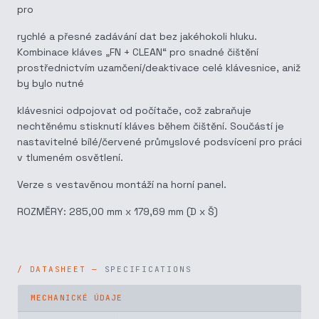
pro
rychlé a přesné zadávání dat bez jakéhokoli hluku.
Kombinace kláves „FN + CLEAN“ pro snadné čištění
prostřednictvím uzamčení/deaktivace celé klávesnice, aniž
by bylo nutné
klávesnici odpojovat od počítače, což zabraňuje
nechtěnému stisknutí kláves během čištění. Součástí je
nastavitelné bílé/červené průmyslové podsvícení pro práci
v tlumeném osvětlení.
Verze s vestavěnou montáží na horní panel.
ROZMĚRY: 285,00 mm x 179,69 mm (D x Š)
SPECIFICATIONS
MECHANICKÉ ÚDAJE