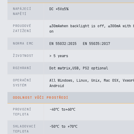
NAPÁJECÍ
DC +5V±5%
NAPĚTÍ
PROUDOVÉ
≤30mAwhen backlight is off, ≤300mA with 
ZATÍŽENÍ
on
NORMA EMC
EN 55032:2015 EN 55035:2017
ŽIVOTNOST
> 5 years
ROZHRANÍ
Dot matrix,USB, PS2 optional
OPERAČNÍ
All Windows, Linux, Unix, Mac OSX, Vxwor
SYSTÉM
Android
ODOLNOST VŮČI PROSTŘEDÍ
PROVOZNÍ
-40℃ to+60℃
TEPLOTA
SKLADOVACÍ
-50℃ to +70℃
TEPLOTA