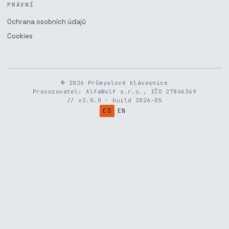
PRÁVNÍ
Ochrana osobních údajů
Cookies
© 2026 Průmyslové klávesnice
Provozovatel: AlfaWolf s.r.o., IČO 27846369
// v2.0.0 · build 2026-05
CS
EN