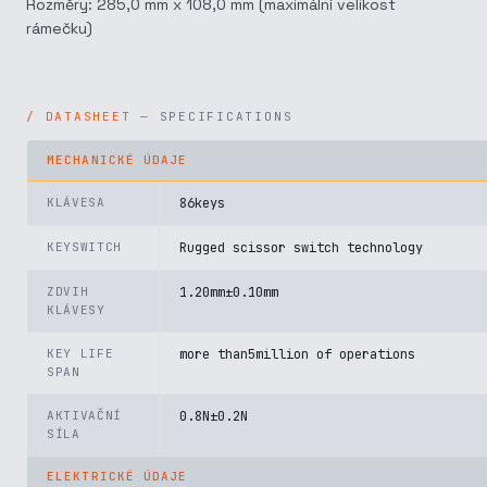
Rozměry: 285,0 mm x 108,0 mm (maximální velikost
rámečku)
SPECIFICATIONS
MECHANICKÉ ÚDAJE
KLÁVESA
86keys
KEYSWITCH
Rugged scissor switch technology
ZDVIH
1.20mm±0.10mm
KLÁVESY
KEY LIFE
more than5million of operations
SPAN
AKTIVAČNÍ
0.8N±0.2N
SÍLA
ELEKTRICKÉ ÚDAJE