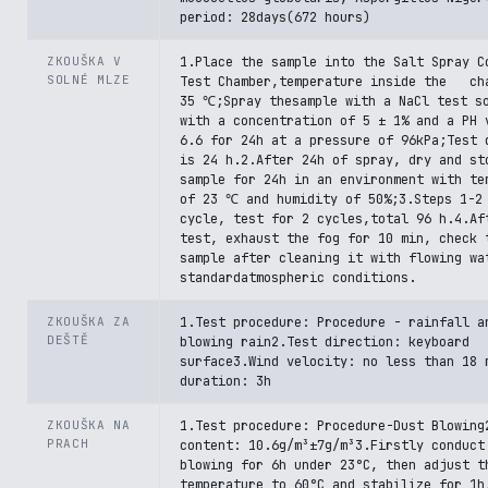
period: 28days(672 hours)
ZKOUŠKA V
1.Place the sample into the Salt Spray C
SOLNÉ MLZE
Test Chamber,temperature inside the ch
35 ℃;Spray thesample with a NaCl test s
with a concentration of 5 ± 1% and a PH 
6.6 for 24h at a pressure of 96kPa;Test 
is 24 h.2.After 24h of spray, dry and st
sample for 24h in an environment with te
of 23 ℃ and humidity of 50%;3.Steps 1-2
cycle, test for 2 cycles,total 96 h.4.Af
test, exhaust the fog for 10 min, check 
sample after cleaning it with flowing wa
standardatmospheric conditions.
ZKOUŠKA ZA
1.Test procedure: Procedure - rainfall a
DEŠTĚ
blowing rain2.Test direction: keyboard
surface3.Wind velocity: no less than 18 
duration: 3h
ZKOUŠKA NA
1.Test procedure: Procedure-Dust Blowing
PRACH
content: 10.6g/m³±7g/m³3.Firstly conduct
blowing for 6h under 23°C, then adjust t
temperature to 60°C and stabilize for 1h