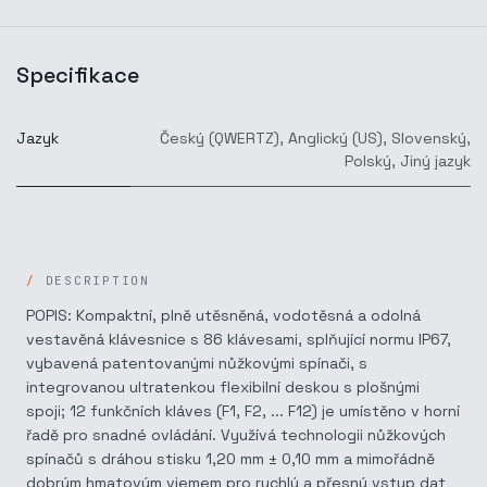
Specifikace
Jazyk
Český (QWERTZ)
,
Anglický (US)
,
Slovenský
,
Polský
,
Jiný jazyk
DESCRIPTION
POPIS: Kompaktní, plně utěsněná, vodotěsná a odolná
vestavěná klávesnice s 86 klávesami, splňující normu IP67,
vybavená patentovanými nůžkovými spínači, s
integrovanou ultratenkou flexibilní deskou s plošnými
spoji; 12 funkčních kláves (F1, F2, ... F12) je umístěno v horní
řadě pro snadné ovládání. Využívá technologii nůžkových
spínačů s dráhou stisku 1,20 mm ± 0,10 mm a mimořádně
dobrým hmatovým vjemem pro rychlý a přesný vstup dat