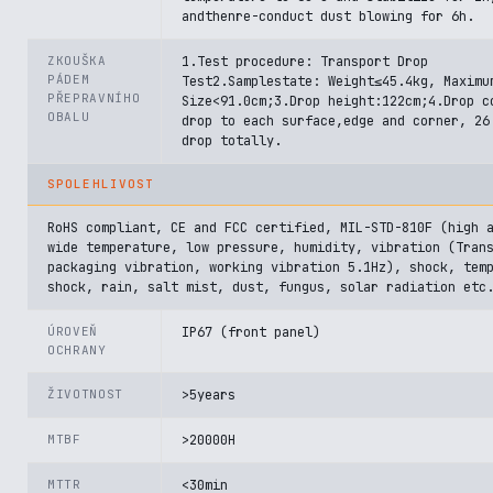
andthenre-conduct dust blowing for 6h.
ZKOUŠKA
1.Test procedure: Transport Drop
PÁDEM
Test2.Samplestate: Weight≤45.4kg, Maximu
PŘEPRAVNÍHO
Size<91.0cm;3.Drop height:122cm;4.Drop c
OBALU
drop to each surface,edge and corner, 26
drop totally.
SPOLEHLIVOST
RoHS compliant, CE and FCC certified, MIL-STD-810F (high 
wide temperature, low pressure, humidity, vibration (Tran
packaging vibration, working vibration 5.1Hz), shock, tem
shock, rain, salt mist, dust, fungus, solar radiation etc
ÚROVEŇ
IP67 (front panel)
OCHRANY
ŽIVOTNOST
>5years
MTBF
>20000H
MTTR
<30min