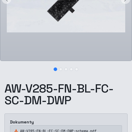
AW-V285-FN-BL-FC-
SC-DM-DWP
Dokumenty
AW-V285-FN-BL-FC-SC-DM-DWP-schema.pdf