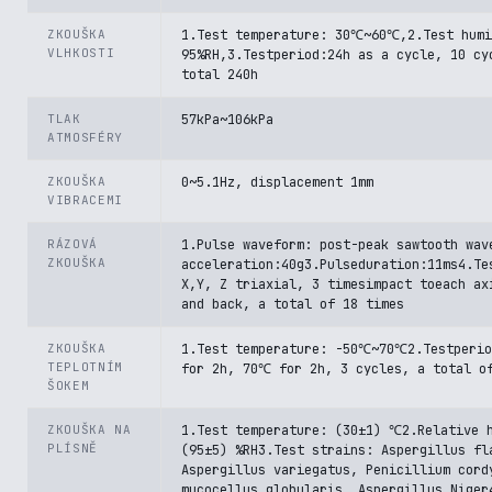
ZKOUŠKA
1.Test temperature: 30℃~60℃,2.Test humi
VLHKOSTI
95%RH,3.Testperiod:24h as a cycle, 10 cy
total 240h
TLAK
57kPa~106kPa
ATMOSFÉRY
ZKOUŠKA
0~5.1Hz, displacement 1mm
VIBRACEMI
RÁZOVÁ
1.Pulse waveform: post-peak sawtooth wav
ZKOUŠKA
acceleration:40g3.Pulseduration:11ms4.Te
X,Y, Z triaxial, 3 timesimpact toeach ax
and back, a total of 18 times
ZKOUŠKA
1.Test temperature: -50℃~70℃2.Testperi
TEPLOTNÍM
for 2h, 70℃ for 2h, 3 cycles, a total o
ŠOKEM
ZKOUŠKA NA
1.Test temperature: (30±1) ℃2.Relative 
PLÍSNĚ
(95±5) %RH3.Test strains: Aspergillus fl
Aspergillus variegatus, Penicillium cord
mucocellus globularis, Aspergillus Niger