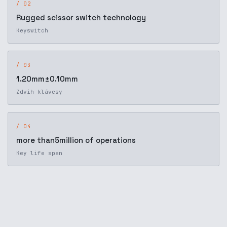
/ 02
Rugged scissor switch technology
Keyswitch
/ 03
1.20mm±0.10mm
Zdvih klávesy
/ 04
more than5million of operations
Key life span