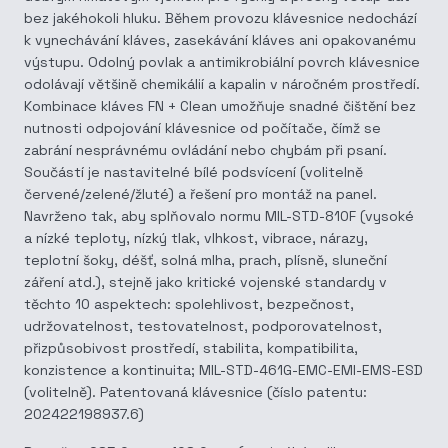
bez jakéhokoli hluku. Během provozu klávesnice nedochází
k vynechávání kláves, zasekávání kláves ani opakovanému
výstupu. Odolný povlak a antimikrobiální povrch klávesnice
odolávají většině chemikálií a kapalin v náročném prostředí.
Kombinace kláves FN + Clean umožňuje snadné čištění bez
nutnosti odpojování klávesnice od počítače, čímž se
zabrání nesprávnému ovládání nebo chybám při psaní.
Součástí je nastavitelné bílé podsvícení (volitelně
červené/zelené/žluté) a řešení pro montáž na panel.
Navrženo tak, aby splňovalo normu MIL-STD-810F (vysoké
a nízké teploty, nízký tlak, vlhkost, vibrace, nárazy,
teplotní šoky, déšť, solná mlha, prach, plísně, sluneční
záření atd.), stejně jako kritické vojenské standardy v
těchto 10 aspektech: spolehlivost, bezpečnost,
udržovatelnost, testovatelnost, podporovatelnost,
přizpůsobivost prostředí, stabilita, kompatibilita,
konzistence a kontinuita; MIL-STD-461G-EMC-EMI-EMS-ESD
(volitelně). Patentovaná klávesnice (číslo patentu:
202422198937.6)