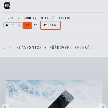
Přejít na obsah
ÚVOD
PRODUKTY
O FIRMĚ
KONTAKT
POPTAT
CS
EN
KLÁVESNICE S NŮŽKOVÝMI SPÍNAČI