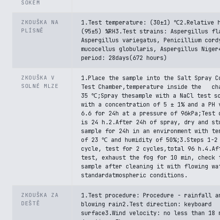
ŠOKEM
ZKOUŠKA NA
1.Test temperature: (30±1) ℃2.Relative 
PLÍSNĚ
(95±5) %RH3.Test strains: Aspergillus fl
Aspergillus variegatus, Penicillium cord
mucocellus globularis, Aspergillus Niger
period: 28days(672 hours)
ZKOUŠKA V
1.Place the sample into the Salt Spray C
SOLNÉ MLZE
Test Chamber,temperature inside the ch
35 ℃;Spray thesample with a NaCl test s
with a concentration of 5 ± 1% and a PH 
6.6 for 24h at a pressure of 96kPa;Test 
is 24 h.2.After 24h of spray, dry and st
sample for 24h in an environment with te
of 23 ℃ and humidity of 50%;3.Steps 1-2
cycle, test for 2 cycles,total 96 h.4.Af
test, exhaust the fog for 10 min, check 
sample after cleaning it with flowing wa
standardatmospheric conditions.
ZKOUŠKA ZA
1.Test procedure: Procedure - rainfall a
DEŠTĚ
blowing rain2.Test direction: keyboard
surface3.Wind velocity: no less than 18 