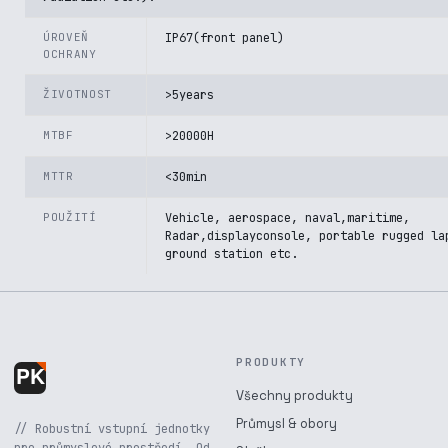
ÚROVEŇ
IP67(front panel)
OCHRANY
ŽIVOTNOST
>5years
MTBF
>20000H
MTTR
<30min
POUŽITÍ
Vehicle, aerospace, naval,maritime,
Radar,displayconsole, portable rugged la
ground station etc.
PRODUKTY
Všechny produkty
Průmysl & obory
// Robustní vstupní jednotky