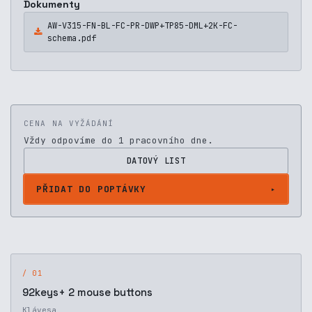
Dokumenty
AW-V315-FN-BL-FC-PR-DWP+TP85-DML+2K-FC-
schema.pdf
CENA NA VYŽÁDÁNÍ
Vždy odpovíme do 1 pracovního dne.
DATOVÝ LIST
PŘIDAT DO POPTÁVKY
/ 01
92keys+ 2 mouse buttons
Klávesa