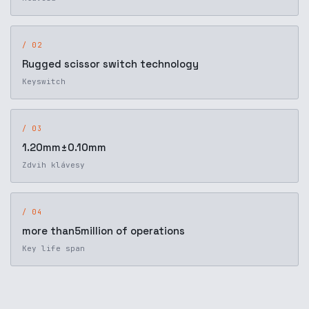
/ 02
Rugged scissor switch technology
Keyswitch
/ 03
1.20mm±0.10mm
Zdvih klávesy
/ 04
more than5million of operations
Key life span