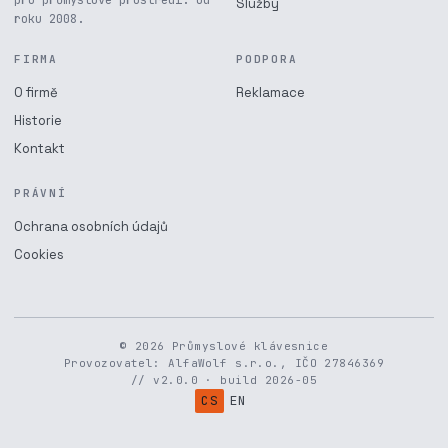
pro průmyslové prostředí. Od
Služby
roku 2008.
FIRMA
PODPORA
O firmě
Reklamace
Historie
Kontakt
PRÁVNÍ
Ochrana osobních údajů
Cookies
© 2026 Průmyslové klávesnice
Provozovatel: AlfaWolf s.r.o., IČO 27846369
// v2.0.0 · build 2026-05
CS
EN