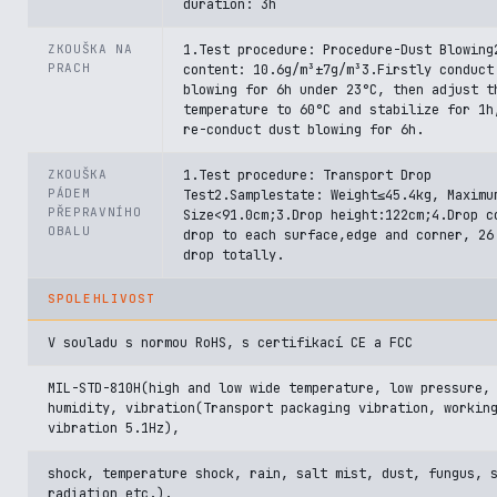
duration: 3h
ZKOUŠKA NA
1.Test procedure: Procedure-Dust Blowing
PRACH
content: 10.6g/m³±7g/m³3.Firstly conduct
blowing for 6h under 23°C, then adjust t
temperature to 60°C and stabilize for 1h
re-conduct dust blowing for 6h.
ZKOUŠKA
1.Test procedure: Transport Drop
PÁDEM
Test2.Samplestate: Weight≤45.4kg, Maximu
PŘEPRAVNÍHO
Size<91.0cm;3.Drop height:122cm;4.Drop c
OBALU
drop to each surface,edge and corner, 26
drop totally.
SPOLEHLIVOST
V souladu s normou RoHS, s certifikací CE a FCC
MIL-STD-810H(high and low wide temperature, low pressure,
humidity, vibration(Transport packaging vibration, workin
vibration 5.1Hz),
shock, temperature shock, rain, salt mist, dust, fungus, 
radiation etc.).