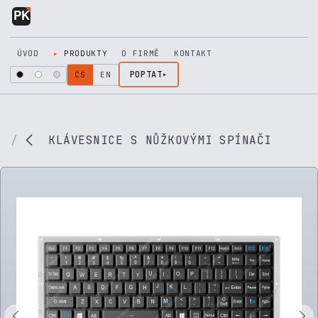
Přejít na obsah
ÚVOD
PRODUKTY
O FIRMĚ
KONTAKT
POPTAT
CS
EN
KLÁVESNICE S NŮŽKOVÝMI SPÍNAČI