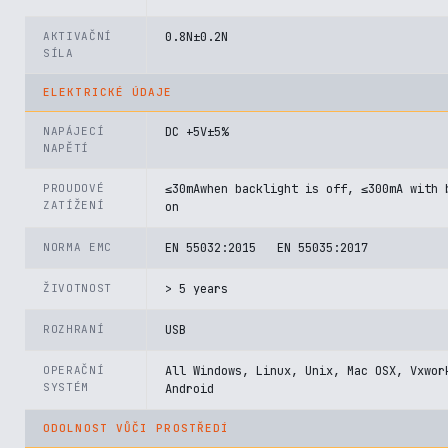
AKTIVAČNÍ
0.8N±0.2N
SÍLA
ELEKTRICKÉ ÚDAJE
NAPÁJECÍ
DC +5V±5%
NAPĚTÍ
PROUDOVÉ
≤30mAwhen backlight is off, ≤300mA with 
ZATÍŽENÍ
on
NORMA EMC
EN 55032:2015 EN 55035:2017
ŽIVOTNOST
> 5 years
ROZHRANÍ
USB
OPERAČNÍ
All Windows, Linux, Unix, Mac OSX, Vxwor
SYSTÉM
Android
ODOLNOST VŮČI PROSTŘEDÍ