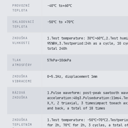
PROVOZNÍ
-40℃ to+60℃
TEPLOTA
SKLADOVACÍ
-50℃ to +70℃
TEPLOTA
ZKOUŠKA
1.Test temperature: 30℃~60℃,2.Test humi
VLHKOSTI
95%RH,3.Testperiod:24h as a cycle, 10 cy
total 240h
TLAK
57kPa~106kPa
ATMOSFÉRY
ZKOUŠKA
0~5.1Hz, displacement 1mm
VIBRACEMI
RÁZOVÁ
1.Pulse waveform: post-peak sawtooth wav
ZKOUŠKA
acceleration:40g3.Pulseduration:11ms4.Te
X,Y, Z triaxial, 3 timesimpact toeach ax
and back, a total of 18 times
ZKOUŠKA
1.Test temperature: -50℃~70℃2.Testperi
TEPLOTNÍM
for 2h, 70℃ for 2h, 3 cycles, a total o