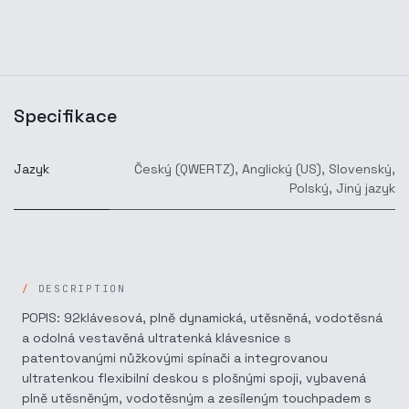
Specifikace
Jazyk
Český (QWERTZ)
,
Anglický (US)
,
Slovenský
,
Polský
,
Jiný jazyk
DESCRIPTION
POPIS: 92klávesová, plně dynamická, utěsněná, vodotěsná
a odolná vestavěná ultratenká klávesnice s
patentovanými nůžkovými spínači a integrovanou
ultratenkou flexibilní deskou s plošnými spoji, vybavená
plně utěsněným, vodotěsným a zesíleným touchpadem s