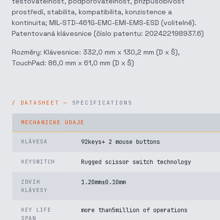
testovatelnost, podporovatelnost, přizpůsobivost
prostředí, stabilita, kompatibilita, konzistence a
kontinuita; MIL-STD-461G-EMC-EMI-EMS-ESD (volitelně).
Patentovaná klávesnice (číslo patentu: 202422198937.6)
Rozměry: Klávesnice: 332,0 mm x 130,2 mm (D x Š),
TouchPad: 86,0 mm x 61,0 mm (D x Š)
SPECIFICATIONS
MECHANICKÉ ÚDAJE
KLÁVESA
92keys+ 2 mouse buttons
KEYSWITCH
Rugged scissor switch technology
ZDVIH
1.20mm±0.10mm
KLÁVESY
KEY LIFE
more than5million of operations
SPAN