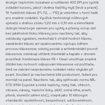
širokým teplotním rozsahem a rozlišením 400 DPI pro rychlé
ovládání kurzoru, jakož i dvěma tlačítky myši (levé a pravé).
12 funkčních kláves (F1, F2, ... F12) je umístěno v horní řadě
pro snadné ovládání. Využívá technologii nůžkových
spínačů s dráhou stisku 1,20 mm ± 0,10 mm a mimořádně
dobrým hmatovým vjemem pro rychlý a přesný vstup dat
bez jakéhokoli hluku; klávesy jsou navrženy tak, aby
odolávaly vypáčení, nedochází k ztrátě hodnot kláves,
zasekávání kláves ani opakovanému výstupu během
provozu klávesnice; odolný povlak a antimikrobiální povrch
klávesnice odolávají většině chemikálií a kapalin v drsném
prostředí. Kombinace kláves FN + Clean umožňuje snadné
čištění bez nutnosti odpojování klávesnice od počítače,
čímž se zabrání nesprávnému ovládání nebo chybám při
psaní. Součástí je nastavitelné bílé podsvícení, řešení pro
montáž na panel. Navrženo tak, aby splňovalo normu MIL-
STD-810H (vysoké a nízké teploty, nízký tlak, vlhkost,
vibrace, nárazy, teplotní šoky, déšť, solná mlha, prach,
plísně, sluneční záření atd.), stejně jako 10 klíčových
standardů: spolehlivost, bezpečnost, udržovatelnost,