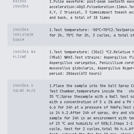
RÁZOVÁ
1.Pulse waveform: post-peak sawtooth wav
ZKOUŠKA
acceleration:40g3.Pulseduration:11ms4.Te
X,Y, Z triaxial, 3 timesimpact toeach ax
and back, a total of 18 times
ZKOUŠKA
1.Test temperature: -50℃~70℃2.Testperi
TEPLOTNÍM
for 2h, 70℃ for 2h, 3 cycles, a total o
ŠOKEM
ZKOUŠKA NA
1.Test temperature: (30±1) ℃2.Relative 
PLÍSNĚ
(95±5) %RH3.Test strains: Aspergillus fl
Aspergillus variegatus, Penicillium cord
mucocellus globularis, Aspergillus Niger
period: 28days(672 hours)
ZKOUŠKA V
1.Place the sample into the Salt Spray C
SOLNÉ MLZE
Test Chamber,temperature inside the ch
35 ℃;Spray thesample with a NaCl test s
with a concentration of 5 ± 1% and a PH 
6.6 for 24h at a pressure of 96kPa;Test 
is 24 h.2.After 24h of spray, dry and st
sample for 24h in an environment with te
of 23 ℃ and humidity of 50%;3.Steps 1-2
cycle, test for 2 cycles,total 96 h.4.Af