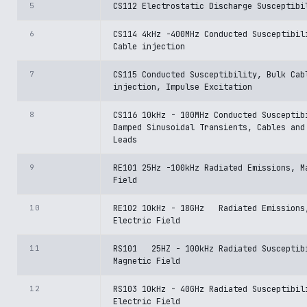
5
CS112 Electrostatic Discharge Susceptibi
6
CS114 4kHz -400MHz Conducted Susceptibil
Cable injection
7
CS115 Conducted Susceptibility, Bulk Cab
injection, Impulse Excitation
8
CS116 10kHz - 100MHz Conducted Susceptib
Damped Sinusoidal Transients, Cables and
Leads
9
RE101 25Hz -100kHz Radiated Emissions, M
Field
10
RE102 10kHz - 18GHz Radiated Emissions
Electric Field
11
RS101 25HZ - 100kHz Radiated Susceptib
Magnetic Field
12
RS103 10kHz - 40GHz Radiated Susceptibil
Electric Field