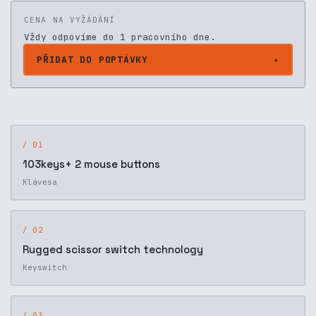
CENA NA VYŽÁDÁNÍ
Vždy odpovíme do 1 pracovního dne.
PŘIDAT DO POPTÁVKY
/ 01
103keys+ 2 mouse buttons
Klávesa
/ 02
Rugged scissor switch technology
Keyswitch
/ 03