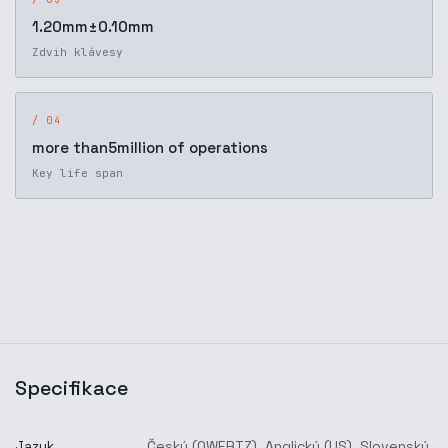
1.20mm±0.10mm
Zdvih klávesy
/ 04
more than5million of operations
Key life span
Specifikace
Jazyk
Český (QWERTZ)
,
Anglický (US)
,
Slovenský
,