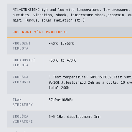
MIL-STD-810H(high and low wide temperature, low pressure,
humidity, vibration, shock, temperature shock,droprain, d
mist, fungus, solar radiation etc.)
ODOLNOST VŮČI PROSTŘEDÍ
PROVOZNÍ
-40℃ to+60℃
TEPLOTA
SKLADOVACÍ
-50℃ to +70℃
TEPLOTA
ZKOUŠKA
1.Test temperature: 30℃~60℃,2.Test humi
VLHKOSTI
95%RH,3.Testperiod:24h as a cycle, 10 cy
total 240h
TLAK
57kPa~106kPa
ATMOSFÉRY
ZKOUŠKA
0~5.1Hz, displacement 1mm
VIBRACEMI