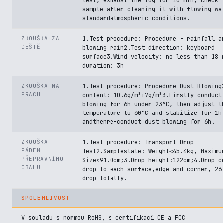
test, exhaust the fog for 10 min, check 
sample after cleaning it with flowing wa
standardatmospheric conditions.
ZKOUŠKA ZA
1.Test procedure: Procedure - rainfall a
DEŠTĚ
blowing rain2.Test direction: keyboard
surface3.Wind velocity: no less than 18 
duration: 3h
ZKOUŠKA NA
1.Test procedure: Procedure-Dust Blowing
PRACH
content: 10.6g/m³±7g/m³3.Firstly conduct
blowing for 6h under 23°C, then adjust t
temperature to 60°C and stabilize for 1h
andthenre-conduct dust blowing for 6h.
ZKOUŠKA
1.Test procedure: Transport Drop
PÁDEM
Test2.Samplestate: Weight≤45.4kg, Maximu
PŘEPRAVNÍHO
Size<91.0cm;3.Drop height:122cm;4.Drop c
OBALU
drop to each surface,edge and corner, 26
drop totally.
SPOLEHLIVOST
V souladu s normou RoHS, s certifikací CE a FCC