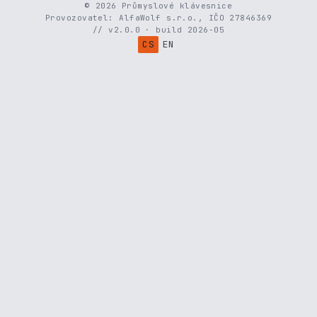
© 2026 Průmyslové klávesnice
Provozovatel: AlfaWolf s.r.o., IČO 27846369
// v2.0.0 · build 2026-05
CS
EN