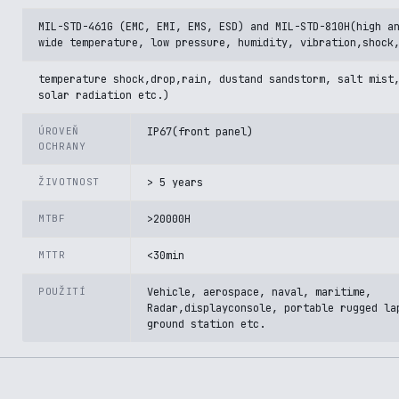
MIL-STD-461G (EMC, EMI, EMS, ESD) and MIL-STD-810H(high a
wide temperature, low pressure, humidity, vibration,shock
temperature shock,drop,rain, dustand sandstorm, salt mist
solar radiation etc.)
ÚROVEŇ
IP67(front panel)
OCHRANY
ŽIVOTNOST
> 5 years
MTBF
>20000H
MTTR
<30min
POUŽITÍ
Vehicle, aerospace, naval, maritime,
Radar,displayconsole, portable rugged la
ground station etc.