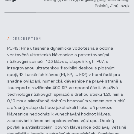
Polský
,
Jiný jazyk
DESCRIPTION
POPIS: Plně utěsněná dynamická vodotěsná a odolná
vestavěná ultratenká klávesnice s patentovanými
nůžkovými spínači, 103 kláves, stupeň krytí IP67, s
integrovanou ultratenkou flexibilní deskou s plošnými
spoji, 12 funkčních kláves (F1, F2, ... F12) v horní řadě pro
snadné ovládání, numerická klávesnice na pravé straně a
touchpad s rozlišením 400 DPI ve spodní části. Využívá
technologii nůžkových spínačů s dráhou stisku 1,20 mm ±
0,10 mm a mimořádně dobrým hmatovým vjemem pro rychlý
a přesný vstup dat bez jakéhokoli hluku; při provozu
klávesnice nedochází k vynechávání hodnot kláves,
zasekávání kláves ani opakovanému výstupu. Odolný
povlak a antimikrobiální povrch klávesnice odolávají většině
chemikálií a kapalin v náročných podmínkách. Kombinace