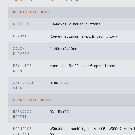
SPECIFICATIONS
MECHANICKÉ ÚDAJE
KLÁVESA
103keys+ 2 mouse buttons
KEYSWITCH
Rugged scissor switch technology
ZDVIH
1.20mm±0.10mm
KLÁVESY
KEY LIFE
more than5million of operations
SPAN
AKTIVAČNÍ
0.8N±0.2N
SÍLA
ELEKTRICKÉ ÚDAJE
NAPÁJECÍ
DC +5V±5%
NAPĚTÍ
PROUDOVÉ
≤30mAwhen backlight is off, ≤300mA with 
ZATÍŽENÍ
on