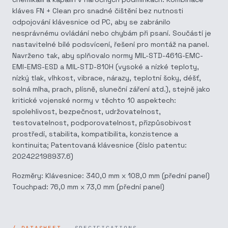
kláves FN + Clean pro snadné čištění bez nutnosti
odpojování klávesnice od PC, aby se zabránilo
nesprávnému ovládání nebo chybám při psaní. Součástí je
nastavitelné bílé podsvícení, řešení pro montáž na panel.
Navrženo tak, aby splňovalo normy MIL-STD-461G-EMC-
EMI-EMS-ESD a MIL-STD-810H (vysoké a nízké teploty,
nízký tlak, vlhkost, vibrace, nárazy, teplotní šoky, déšť,
solná mlha, prach, plísně, sluneční záření atd.), stejně jako
kritické vojenské normy v těchto 10 aspektech:
spolehlivost, bezpečnost, udržovatelnost,
testovatelnost, podporovatelnost, přizpůsobivost
prostředí, stabilita, kompatibilita, konzistence a
kontinuita; Patentovaná klávesnice (číslo patentu:
202422198937.6)
Rozměry: Klávesnice: 340,0 mm x 108,0 mm (přední panel)
Touchpad: 76,0 mm x 73,0 mm (přední panel)