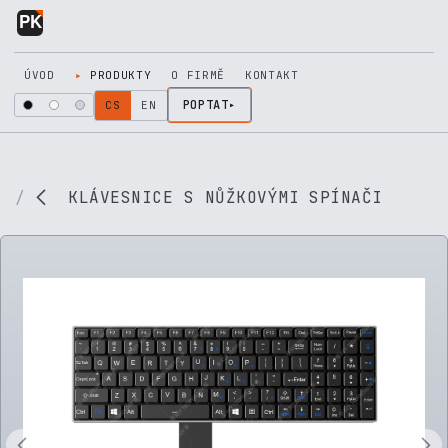
Přejít na obsah
ÚVOD
PRODUKTY
O FIRMĚ
KONTAKT
POPTAT
CS
EN
KLÁVESNICE S NŮŽKOVÝMI SPÍNAČI