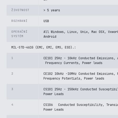
ŽIVOTNOST
> 5 years
ROZHRANÍ
USB
OPERAČNÍ
All Windows, Linux, Unix, Mac OSX, Vxwor
SYSTÉM
Android
MIL-STD-461G (EMC, EMI, EMS, ESD).:
1
CE101 25Hz - 10kHz Conducted Emissions,
Frequency Currents, Power leads
2
CE102 10kHz -10MHz Conducted Emissions, 
Frequency Potentials, Power leads
3
CS101 25Hz - 150kHz Conducted Susceptibi
Power Leads
4
CS106 Conducted Susceptibility, Transi
Power Leads