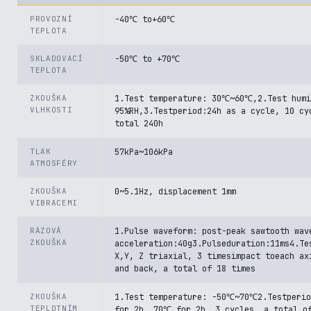
PROVOZNÍ
-40℃ to+60℃
TEPLOTA
SKLADOVACÍ
-50℃ to +70℃
TEPLOTA
ZKOUŠKA
1.Test temperature: 30℃~60℃,2.Test humi
VLHKOSTI
95%RH,3.Testperiod:24h as a cycle, 10 cy
total 240h
TLAK
57kPa~106kPa
ATMOSFÉRY
ZKOUŠKA
0~5.1Hz, displacement 1mm
VIBRACEMI
RÁZOVÁ
1.Pulse waveform: post-peak sawtooth wav
ZKOUŠKA
acceleration:40g3.Pulseduration:11ms4.Te
X,Y, Z triaxial, 3 timesimpact toeach ax
and back, a total of 18 times
ZKOUŠKA
1.Test temperature: -50℃~70℃2.Testperi
TEPLOTNÍM
for 2h, 70℃ for 2h, 3 cycles, a total o