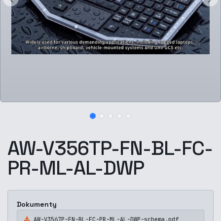
AW-V356TP-FN-BL-FC-
PR-ML-AL-DWP
Dokumenty
AW-V356TP-FN-BL-FC-PR-ML-AL-DWP-schema.pdf