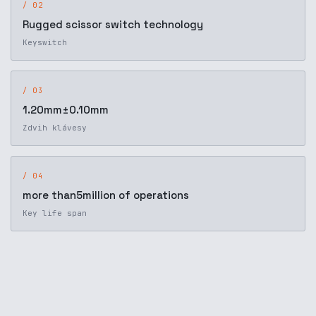
/ 02
Rugged scissor switch technology
Keyswitch
/ 03
1.20mm±0.10mm
Zdvih klávesy
/ 04
more than5million of operations
Key life span