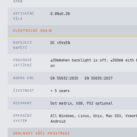
SPAN
AKTIVAČNÍ
0.8N±0.2N
SÍLA
ELEKTRICKÉ ÚDAJE
NAPÁJECÍ
DC +5V±5%
NAPĚTÍ
PROUDOVÉ
≤30mAwhen backlight is off, ≤300mA with 
ZATÍŽENÍ
on
NORMA EMC
EN 55032:2015 EN 55035:2017
ŽIVOTNOST
> 5 years
ROZHRANÍ
Dot matrix, USB, PS2 optional
OPERAČNÍ
All Windows, Linux, Unix, Mac OSX, Vxwor
SYSTÉM
Android
ODOLNOST VŮČI PROSTŘEDÍ