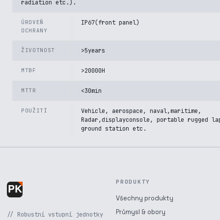
radiation etc.).
ÚROVEŇ
IP67(front panel)
OCHRANY
ŽIVOTNOST
>5years
MTBF
>20000H
MTTR
<30min
POUŽITÍ
Vehicle, aerospace, naval,maritime,
Radar,displayconsole, portable rugged la
ground station etc.
PRODUKTY
Všechny produkty
Průmysl & obory
// Robustní vstupní jednotky