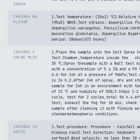
ŠOKEM
ZKOUŠKA NA
1.Test temperature: (30±1) ℃2.Relative 
PLÍSNĚ
(95±5) %RH3.Test strains: Aspergillus fl
Aspergillus variegatus, Penicillium cord
mucocellus globularis, Aspergillus Niger
period: 28days(672 hours)
ZKOUŠKA V
1.Place the sample into the Salt Spray C
SOLNÉ MLZE
Test Chamber,temperature inside the ch
35 ℃;Spray thesample with a NaCl test s
with a concentration of 5 ± 1% and a PH 
6.6 for 24h at a pressure of 96kPa;Test 
is 24 h.2.After 24h of spray, dry and st
sample for 24h in an environment with te
of 23 ℃ and humidity of 50%;3.Steps 1-2
cycle, test for 2 cycles,total 96 h.4.Af
test, exhaust the fog for 10 min, check 
sample after cleaning it with flowing wa
standardatmospheric conditions.
ZKOUŠKA ZA
1.Test procedure: Procedure - rainfall a
DEŠTĚ
blowing rain2.Test direction: keyboard
surface3.Wind velocity: no less than 18 