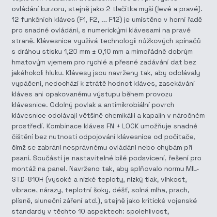
ovládání kurzoru, stejně jako 2 tlačítka myši (levé a pravé).
12 funkčních kláves (F1, F2, ... F12) je umístěno v horní řadě
pro snadné ovládání, s numerickými klávesami na pravé
straně. Klávesnice využívá technologii nůžkových spínačů
s dráhou stisku 1,20 mm ± 0,10 mm a mimořádně dobrým
hmatovým vjemem pro rychlé a přesné zadávání dat bez
jakéhokoli hluku. Klávesy jsou navrženy tak, aby odolávaly
vypáčení, nedochází k ztrátě hodnot kláves, zasekávání
kláves ani opakovanému výstupu během provozu
klávesnice. Odolný povlak a antimikrobiální povrch
klávesnice odolávají většině chemikálií a kapalin v náročném
prostředí. Kombinace kláves FN + LOCK umožňuje snadné
čištění bez nutnosti odpojování klávesnice od počítače,
čímž se zabrání nesprávnému ovládání nebo chybám při
psaní. Součástí je nastavitelné bílé podsvícení, řešení pro
montáž na panel. Navrženo tak, aby splňovalo normu MIL-
STD-810H (vysoké a nízké teploty, nízký tlak, vlhkost,
vibrace, nárazy, teplotní šoky, déšť, solná mlha, prach,
plísně, sluneční záření atd.), stejně jako kritické vojenské
standardy v těchto 10 aspektech: spolehlivost,