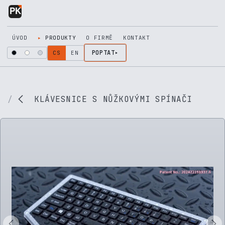
Přejít na obsah
ÚVOD
PRODUKTY
O FIRMĚ
KONTAKT
POPTAT
CS
EN
KLÁVESNICE S NŮŽKOVÝMI SPÍNAČI