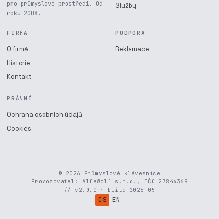
pro průmyslové prostředí. Od
Služby
roku 2008.
FIRMA
PODPORA
O firmě
Reklamace
Historie
Kontakt
PRÁVNÍ
Ochrana osobních údajů
Cookies
© 2026 Průmyslové klávesnice
Provozovatel: AlfaWolf s.r.o., IČO 27846369
// v2.0.0 · build 2026-05
CS
EN