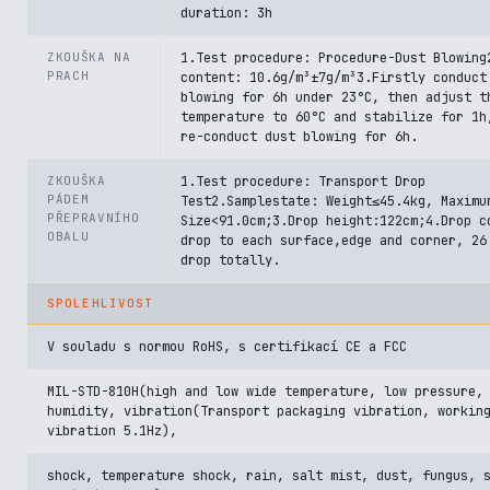
duration: 3h
ZKOUŠKA NA
1.Test procedure: Procedure-Dust Blowing
PRACH
content: 10.6g/m³±7g/m³3.Firstly conduct
blowing for 6h under 23°C, then adjust t
temperature to 60°C and stabilize for 1h
re-conduct dust blowing for 6h.
ZKOUŠKA
1.Test procedure: Transport Drop
PÁDEM
Test2.Samplestate: Weight≤45.4kg, Maximu
PŘEPRAVNÍHO
Size<91.0cm;3.Drop height:122cm;4.Drop c
OBALU
drop to each surface,edge and corner, 26
drop totally.
SPOLEHLIVOST
V souladu s normou RoHS, s certifikací CE a FCC
MIL-STD-810H(high and low wide temperature, low pressure,
humidity, vibration(Transport packaging vibration, workin
vibration 5.1Hz),
shock, temperature shock, rain, salt mist, dust, fungus, 