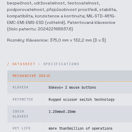
bezpečnost, udržovatelnost, testovatelnost,
podporovatelnost, přizpůsobivost prostředí, stabilita,
kompatibilita, konzistence a kontinuita; MIL-STD-461G-
EMC-EMI-EMS-ESD (volitelně). Patentovaná klávesnice
(číslo patentu: 202422198937.6)
Rozměry: Klávesnice: 375,0 mm x 132,2 mm (D x Š)
SPECIFICATIONS
MECHANICKÉ ÚDAJE
KLÁVESA
86keys+ 2 mouse buttons
KEYSWITCH
Rugged scissor switch technology
ZDVIH
1.20mm±0.10mm
KLÁVESY
KEY LIFE
more than5million of operations