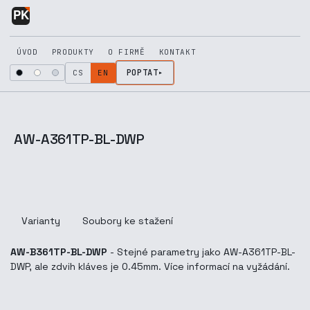
Skip to Content
ÚVOD
PRODUKTY
O FIRMĚ
KONTAKT
POPTAT
CS
EN
AW-A361TP-BL-DWP
Varianty
Soubory ke stažení
AW-B361TP-BL-DWP
- Stejné parametry jako AW-A361TP-BL-
DWP, ale zdvih kláves je 0.45mm. Více informací na vyžádání.