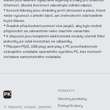
kláves jsou laserem vyleptané legendy a znaky pro snadnou
čitelnost, dlouhá životnost zabraňující odírání nápisů.
* Kovové klávesy jsou chráněny proti zkroucení a páce, které
nelze vysunout z přední části, ani znehodnotit odstraněním
krytů kláves.
* Snadné přizpůsobení pomocí více jazyků, aby bylo možné
přizpůsobit se zahraničním nebo vlastním variantám.
* K dispozici jsou kompletní elektronické moduly včetně řídicí
jednotky po úzké konzultaci se zákazníky.
* Připojení PS/2, USB plug-and-play s PC prostřednictvím
stávajícího ovladače operačního systému PC, bez nutnosti
instalace samostatného ovladače.
PRODUKTY
Všechny produkty
Průmysl & obory
// Robustní vstupní jednotky