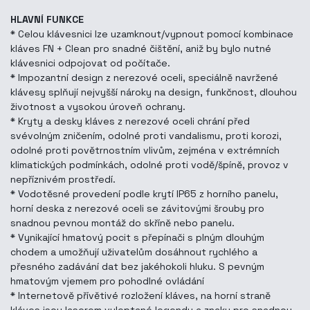
HLAVNÍ FUNKCE
* Celou klávesnici lze uzamknout/vypnout pomocí kombinace
kláves FN + Clean pro snadné čištění, aniž by bylo nutné
klávesnici odpojovat od počítače.
* Impozantní design z nerezové oceli, speciálně navržené
klávesy splňují nejvyšší nároky na design, funkčnost, dlouhou
životnost a vysokou úroveň ochrany.
* Kryty a desky kláves z nerezové oceli chrání před
svévolným zničením, odolné proti vandalismu, proti korozi,
odolné proti povětrnostním vlivům, zejména v extrémních
klimatických podmínkách, odolné proti vodě/špíně, provoz v
nepříznivém prostředí.
* Vodotěsné provedení podle krytí IP65 z horního panelu,
horní deska z nerezové oceli se závitovými šrouby pro
snadnou pevnou montáž do skříně nebo panelu.
* Vynikající hmatový pocit s přepínači s plným dlouhým
chodem a umožňují uživatelům dosáhnout rychlého a
přesného zadávání dat bez jakéhokoli hluku. S pevným
hmatovým vjemem pro pohodlné ovládání
* Internetově přívětivé rozložení kláves, na horní straně