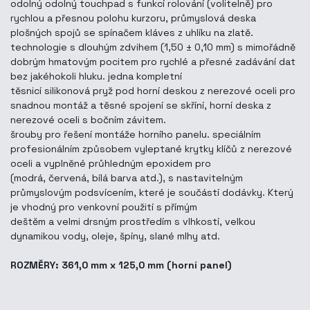
odolný odolný touchpad s funkcí rolování (volitelně) pro
rychlou a přesnou polohu kurzoru, průmyslová deska
plošných spojů se spínačem kláves z uhlíku na zlatě.
technologie s dlouhým zdvihem (1,50 ± 0,10 mm) s mimořádně
dobrým hmatovým pocitem pro rychlé a přesné zadávání dat
bez jakéhokoli hluku. jedna kompletní
těsnicí silikonová pryž pod horní deskou z nerezové oceli pro
snadnou montáž a těsné spojení se skříní, horní deska z
nerezové oceli s bočním závitem.
šrouby pro řešení montáže horního panelu. speciálním
profesionálním způsobem vyleptané krytky klíčů z nerezové
oceli a vyplněné průhledným epoxidem pro
(modrá, červená, bílá barva atd.), s nastavitelným
průmyslovým podsvícením, které je součástí dodávky. Který
je vhodný pro venkovní použití s přímým
deštěm a velmi drsným prostředím s vlhkostí, velkou
dynamikou vody, oleje, špíny, slané mlhy atd.
ROZMĚRY: 361,0 mm x 125,0 mm (horní panel)