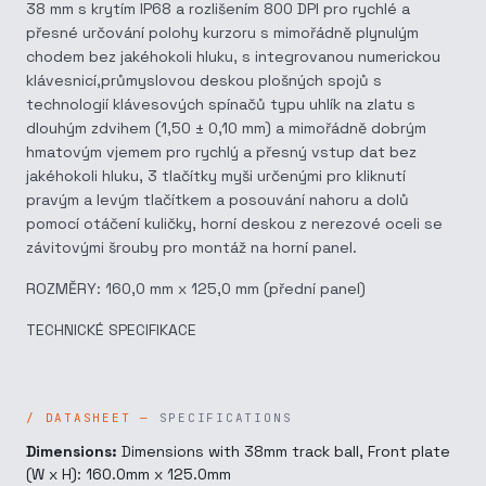
38 mm s krytím IP68 a rozlišením 800 DPI pro rychlé a
přesné určování polohy kurzoru s mimořádně plynulým
chodem bez jakéhokoli hluku, s integrovanou numerickou
klávesnicí,průmyslovou deskou plošných spojů s
technologií klávesových spínačů typu uhlík na zlatu s
dlouhým zdvihem (1,50 ± 0,10 mm) a mimořádně dobrým
hmatovým vjemem pro rychlý a přesný vstup dat bez
jakéhokoli hluku, 3 tlačítky myši určenými pro kliknutí
pravým a levým tlačítkem a posouvání nahoru a dolů
pomocí otáčení kuličky, horní deskou z nerezové oceli se
závitovými šrouby pro montáž na horní panel.
ROZMĚRY: 160,0 mm x 125,0 mm (přední panel)
TECHNICKÉ SPECIFIKACE
SPECIFICATIONS
Dimensions:
Dimensions with 38mm track ball, Front plate
(W x H): 160.0mm x 125.0mm