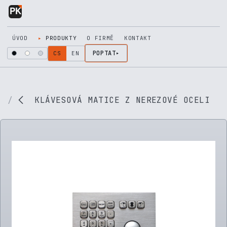
Přejít na obsah
ÚVOD
PRODUKTY
O FIRMĚ
KONTAKT
POPTAT
CS
EN
KLÁVESOVÁ MATICE Z NEREZOVÉ OCELI