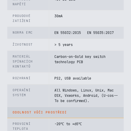
NAPĚTÍ
PROUDOVÉ
30mA
ZATÍŽENÍ
NORMA EMC
EN 55032:2015 EN 55035:2017
ŽIVOTNOST
> 5 years
MATERIÁL
Carbon-on-Gold key switch
SPÍNACÍCH
technology PCB
KONTAKTŮ
ROZHRANÍ
PS2, USB available
OPERAČNÍ
All Windows, Linux, Unix, Mac
SYSTÉM
OSX, Vxworks, Android, (U-cos--
To be confirmed).
ODOLNOST VŮČI PROSTŘEDÍ
PROVOZNÍ
-20℃ to +65℃
TEPLOTA