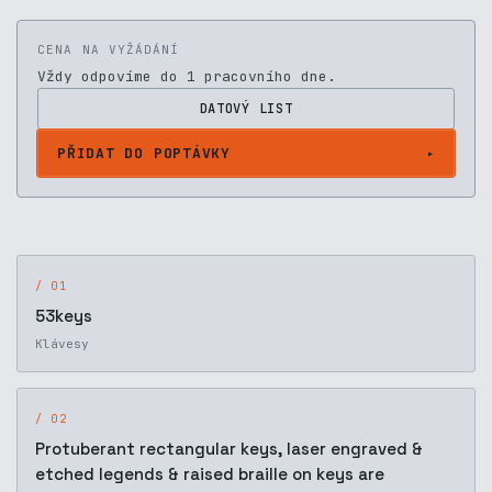
CENA NA VYŽÁDÁNÍ
Vždy odpovíme do 1 pracovního dne.
DATOVÝ LIST
PŘIDAT DO POPTÁVKY
/ 01
53keys
Klávesy
/ 02
Protuberant rectangular keys, laser engraved &
etched legends & raised braille on keys are