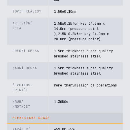
ZDVIH KLÁVESY
1.50±0.10mm
AKTIVAČNÍ
1.5N±0.2Nfor key 14.0mm x
SÍLA
14.0mm (pressure point
),2.5N±0.2Nfor key 14.0mm x
28.0mm (pressure point)
PŘEDNÍ DESKA
1.5mm thickness super quality
brushed stainless steel
ZADNÍ DESKA
1.5mm thickness super quality
brushed stainless steel
ŽIVOTNOST
more than5million of operations
SPÍNAČE
HRUBÁ
1.30KGs
HMOTNOST
ELEKTRICKÉ ÚDAJE
NAPÁJECÍ
+5V DC ±5%