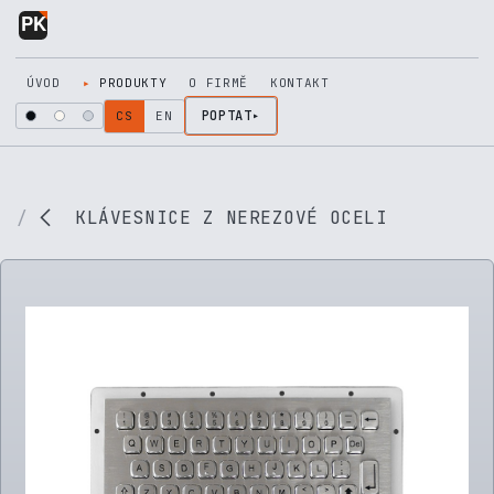
Přejít na obsah
ÚVOD
PRODUKTY
O FIRMĚ
KONTAKT
POPTAT
CS
EN
KLÁVESNICE Z NEREZOVÉ OCELI