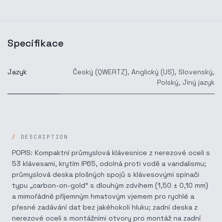
Specifikace
Jazyk
Český (QWERTZ)
,
Anglický (US)
,
Slovenský
,
Polský
,
Jiný jazyk
DESCRIPTION
POPIS: Kompaktní průmyslová klávesnice z nerezové oceli s
53 klávesami, krytím IP65, odolná proti vodě a vandalismu;
průmyslová deska plošných spojů s klávesovými spínači
typu „carbon-on-gold“ s dlouhým zdvihem (1,50 ± 0,10 mm)
a mimořádně příjemným hmatovým vjemem pro rychlé a
přesné zadávání dat bez jakéhokoli hluku; zadní deska z
nerezové oceli s montážními otvory pro montáž na zadní