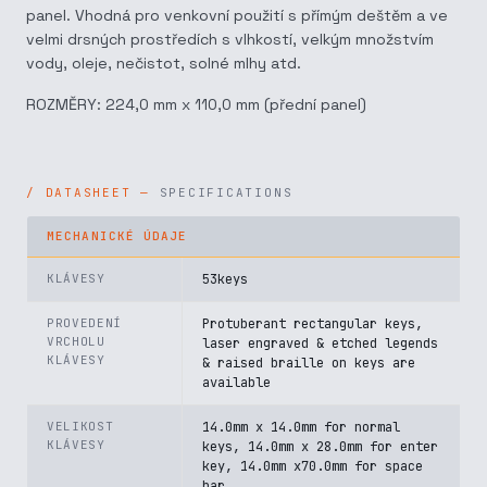
panel. Vhodná pro venkovní použití s přímým deštěm a ve
velmi drsných prostředích s vlhkostí, velkým množstvím
vody, oleje, nečistot, solné mlhy atd.
ROZMĚRY: 224,0 mm x 110,0 mm (přední panel)
SPECIFICATIONS
MECHANICKÉ ÚDAJE
KLÁVESY
53keys
PROVEDENÍ
Protuberant rectangular keys,
VRCHOLU
laser engraved & etched legends
KLÁVESY
& raised braille on keys are
available
VELIKOST
14.0mm x 14.0mm for normal
KLÁVESY
keys, 14.0mm x 28.0mm for enter
key, 14.0mm x70.0mm for space
bar