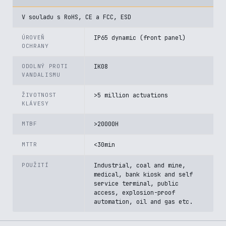
V souladu s RoHS, CE a FCC, ESD
ÚROVEŇ
IP65 dynamic (front panel)
OCHRANY
ODOLNÝ PROTI
IK08
VANDALISMU
ŽIVOTNOST
>5 million actuations
KLÁVESY
MTBF
>20000H
MTTR
<30min
POUŽITÍ
Industrial, coal and mine,
medical, bank kiosk and self
service terminal, public
access, explosion-proof
automation, oil and gas etc.