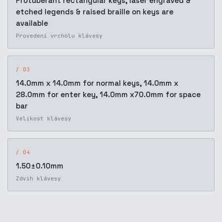
Protuberant rectangular keys, laser engraved &
etched legends & raised braille on keys are
available
Provedení vrcholu klávesy
/ 03
14.0mm x 14.0mm for normal keys, 14.0mm x
28.0mm for enter key, 14.0mm x70.0mm for space
bar
Velikost klávesy
/ 04
1.50±0.10mm
Zdvih klávesy