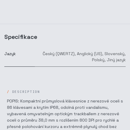
Specifikace
Jazyk
Český (QWERTZ)
,
Anglický (US)
,
Slovenský
,
Polský
,
Jiný jazyk
DESCRIPTION
POPIS: Kompaktní průmyslová klávesnice z nerezové oceli s
86 klávesami a krytím IP68, odolná proti vandalismu,
vybavená omyvatelným optickým trackballem z nerezové
oceli o průměru 38,0 mm s rozlišením 800 DPI pro rychlé a
přesné polohování kurzoru a extrémně plynulý chod bez