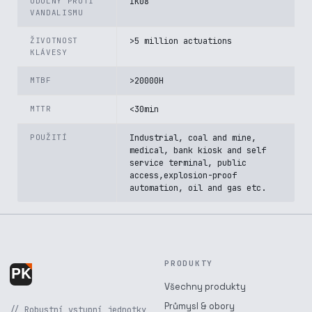
ODOLNÝ PROTI
IK08
VANDALISMU
ŽIVOTNOST
>5 million actuations
KLÁVESY
MTBF
>20000H
MTTR
<30min
POUŽITÍ
Industrial, coal and mine,
medical, bank kiosk and self
service terminal, public
access,explosion-proof
automation, oil and gas etc.
PRODUKTY
Všechny produkty
Průmysl & obory
// Robustní vstupní jednotky