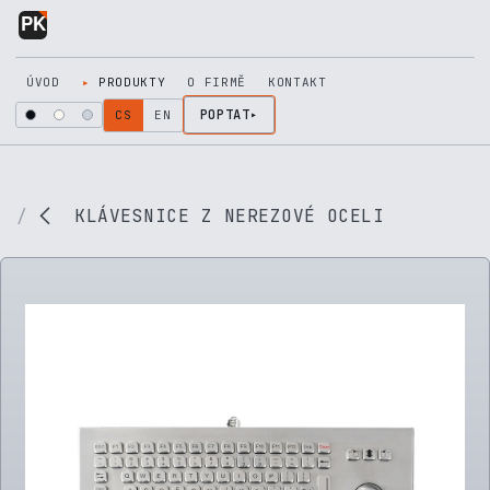
Přejít na obsah
ÚVOD
PRODUKTY
O FIRMĚ
KONTAKT
POPTAT
CS
EN
KLÁVESNICE Z NEREZOVÉ OCELI