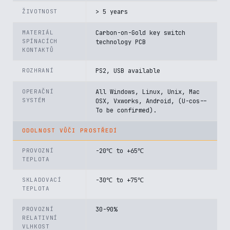
ŽIVOTNOST
> 5 years
MATERIÁL
Carbon-on-Gold key switch
SPÍNACÍCH
technology PCB
KONTAKTŮ
ROZHRANÍ
PS2, USB available
OPERAČNÍ
All Windows, Linux, Unix, Mac
SYSTÉM
OSX, Vxworks, Android, (U-cos--
To be confirmed).
ODOLNOST VŮČI PROSTŘEDÍ
PROVOZNÍ
-20℃ to +65℃
TEPLOTA
SKLADOVACÍ
-30℃ to +75℃
TEPLOTA
PROVOZNÍ
30-90%
RELATIVNÍ
VLHKOST