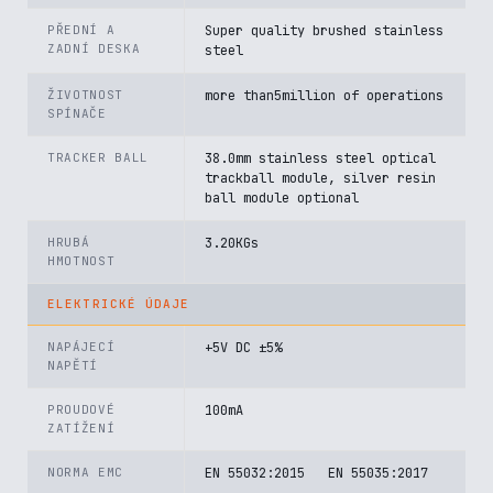
PŘEDNÍ A
Super quality brushed stainless
ZADNÍ DESKA
steel
ŽIVOTNOST
more than5million of operations
SPÍNAČE
TRACKER BALL
38.0mm stainless steel optical
trackball module, silver resin
ball module optional
HRUBÁ
3.20KGs
HMOTNOST
ELEKTRICKÉ ÚDAJE
NAPÁJECÍ
+5V DC ±5%
NAPĚTÍ
PROUDOVÉ
100mA
ZATÍŽENÍ
NORMA EMC
EN 55032:2015 EN 55035:2017