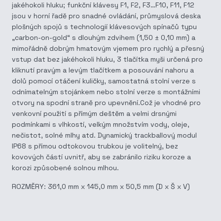
jakéhokoli hluku; funkční klávesy F1, F2, F3…F10, F11, F12
jsou v horní řadě pro snadné ovládání, průmyslová deska
plošných spojů s technologií klávesových spínačů typu
„carbon-on-gold“ s dlouhým zdvihem (1,50 ± 0,10 mm) a
mimořádně dobrým hmatovým vjemem pro rychlý a přesný
vstup dat bez jakéhokoli hluku, 3 tlačítka myši určená pro
kliknutí pravým a levým tlačítkem a posouvání nahoru a
dolů pomocí otáčení kuličky, samostatná stolní verze s
odnímatelným stojánkem nebo stolní verze s montážními
otvory na spodní straně pro upevnění.Což je vhodné pro
venkovní použití s přímým deštěm a velmi drsnými
podmínkami s vlhkostí, velkým množstvím vody, oleje,
nečistot, solné mlhy atd. Dynamický trackballový modul
IP68 s přímou odtokovou trubkou je volitelný, bez
kovových částí uvnitř, aby se zabránilo riziku koroze a
korozi způsobené solnou mlhou.
ROZMĚRY: 361,0 mm x 145,0 mm x 50,5 mm (D x Š x V)