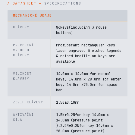
SPECIFICATIONS
MECHANICKÉ ÚDAJE
KLÁVESY
86keys(including 3 mouse
buttons)
PROVEDENÍ
Protuberant rectangular keys,
VRCHOLU
laser engraved & etched legends
KLÁVESY
& raised braille on keys are
available
VELIKOST
14.0mm x 14.0mm for normal
KLÁVESY
keys, 14.0mm x 28.0mm for enter
key, 14.0mm x70.0mm for space
bar
ZDVIH KLÁVESY
1.50±0.10mm
AKTIVAČNÍ
1.5N±0.2Nfor key 14.0mm x
SÍLA
14.0mm (pressure point
),2.5N±0.2Nfor key 14.0mm x
28.0mm (pressure point)