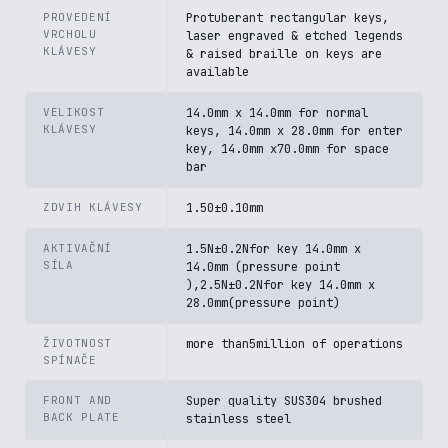
PROVEDENÍ
Protuberant rectangular keys,
VRCHOLU
laser engraved & etched legends
KLÁVESY
& raised braille on keys are
available
VELIKOST
14.0mm x 14.0mm for normal
KLÁVESY
keys, 14.0mm x 28.0mm for enter
key, 14.0mm x70.0mm for space
bar
ZDVIH KLÁVESY
1.50±0.10mm
AKTIVAČNÍ
1.5N±0.2Nfor key 14.0mm x
SÍLA
14.0mm (pressure point
),2.5N±0.2Nfor key 14.0mm x
28.0mm(pressure point)
ŽIVOTNOST
more than5million of operations
SPÍNAČE
FRONT AND
Super quality SUS304 brushed
BACK PLATE
stainless steel