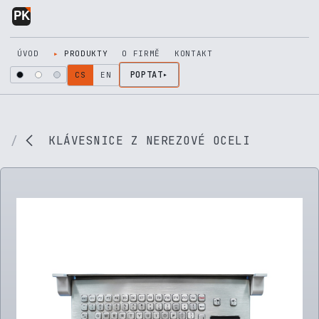
Přejít na obsah
ÚVOD
PRODUKTY
O FIRMĚ
KONTAKT
POPTAT
CS
EN
KLÁVESNICE Z NEREZOVÉ OCELI