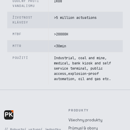
ODOLNÝ PROTI
IK08
VANDALISMU
ŽIVOTNOST
>5 million actuations
KLÁVESY
MTBF
>20000H
MTTR
<30min
POUŽITÍ
Industrial, coal and mine,
medical, bank kiosk and self
service terminal, public
access,explosion-proof
automation, oil and gas etc.
PRODUKTY
Všechny produkty
Průmysl & obory
// Robustní vstupní jednotky