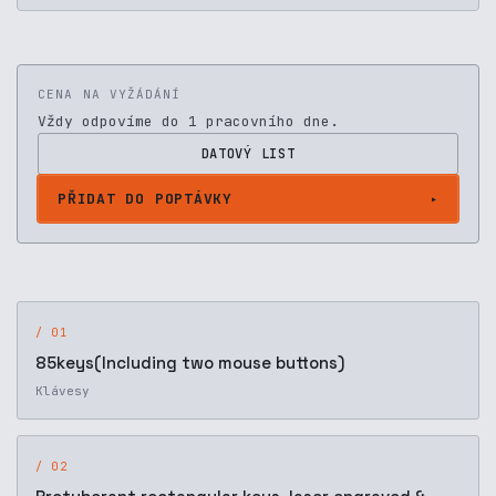
CENA NA VYŽÁDÁNÍ
Vždy odpovíme do 1 pracovního dne.
DATOVÝ LIST
PŘIDAT DO POPTÁVKY
/ 01
85keys(Including two mouse buttons)
Klávesy
/ 02