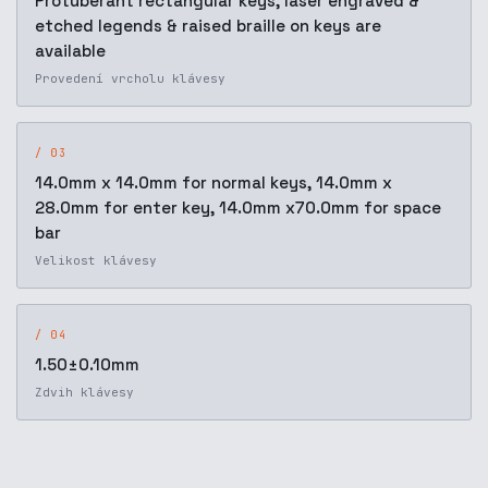
Protuberant rectangular keys, laser engraved &
etched legends & raised braille on keys are
available
Provedení vrcholu klávesy
/ 03
14.0mm x 14.0mm for normal keys, 14.0mm x
28.0mm for enter key, 14.0mm x70.0mm for space
bar
Velikost klávesy
/ 04
1.50±0.10mm
Zdvih klávesy