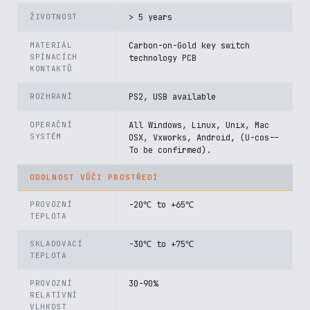
ŽIVOTNOST
> 5 years
MATERIÁL
Carbon-on-Gold key switch
SPÍNACÍCH
technology PCB
KONTAKTŮ
ROZHRANÍ
PS2, USB available
OPERAČNÍ
All Windows, Linux, Unix, Mac
SYSTÉM
OSX, Vxworks, Android, (U-cos--
To be confirmed).
ODOLNOST VŮČI PROSTŘEDÍ
PROVOZNÍ
-20℃ to +65℃
TEPLOTA
SKLADOVACÍ
-30℃ to +75℃
TEPLOTA
PROVOZNÍ
30-90%
RELATIVNÍ
VLHKOST