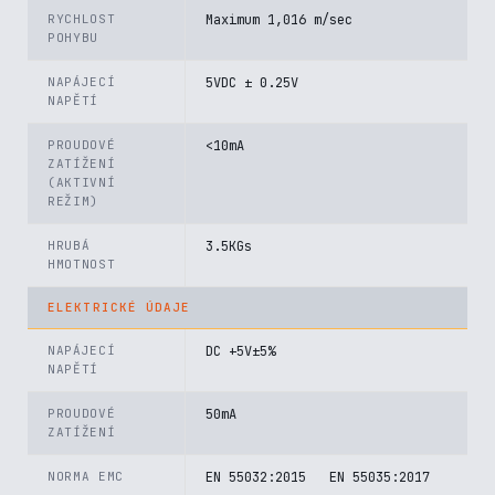
RYCHLOST
Maximum 1,016 m/sec
POHYBU
NAPÁJECÍ
5VDC ± 0.25V
NAPĚTÍ
PROUDOVÉ
<10mA
ZATÍŽENÍ
(AKTIVNÍ
REŽIM)
HRUBÁ
3.5KGs
HMOTNOST
ELEKTRICKÉ ÚDAJE
NAPÁJECÍ
DC +5V±5%
NAPĚTÍ
PROUDOVÉ
50mA
ZATÍŽENÍ
NORMA EMC
EN 55032:2015 EN 55035:2017