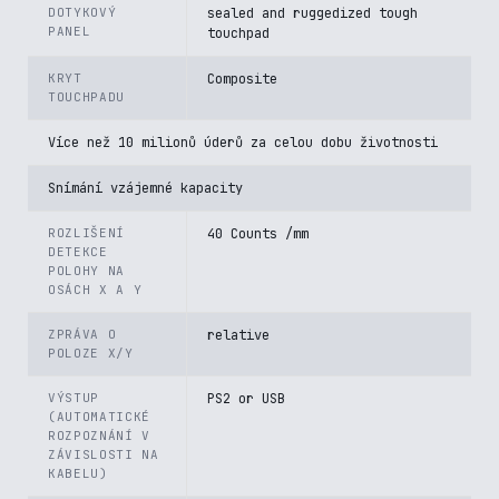
DOTYKOVÝ
sealed and ruggedized tough
PANEL
touchpad
KRYT
Composite
TOUCHPADU
Více než 10 milionů úderů za celou dobu životnosti
Snímání vzájemné kapacity
ROZLIŠENÍ
40 Counts /mm
DETEKCE
POLOHY NA
OSÁCH X A Y
ZPRÁVA O
relative
POLOZE X/Y
VÝSTUP
PS2 or USB
(AUTOMATICKÉ
ROZPOZNÁNÍ V
ZÁVISLOSTI NA
KABELU)