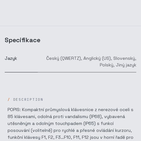
Specifikace
Jazyk
Český (QWERTZ)
,
Anglický (US)
,
Slovenský
,
Polský
,
Jiný jazyk
DESCRIPTION
POPIS: Kompaktní průmyslová klávesnice z nerezové oceli s
85 klávesami, odolná proti vandalismu (IP68), vybavená
utěsněným a odolným touchpadem (IP65) s funkcí
posouvání (volitelně) pro rychlé a přesné ovládání kurzoru,
funkční klávesy F1, F2, F3…F10, F11, F12 jsou v horní řadě pro