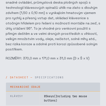
snadné ovládání, průmyslová deska plošných spojů s
technologií klávesových spínačů uhlík-na-zlato s dlouhým
zdvihem (1,50 ± 0,10 mm) s vynikajícím hmatovým vjemem
pro rychlý a přesný vstup dat, skládací klávesnice s
otočným hřídelem pro řešení s možností montáže na zeď, s
úhly otáčení 96°. To je vhodné pro venkovní použití s
přímým deštěm a ve velmi drsných prostředích s vlhkostí,
velkým množstvím vody, oleje, nečistot, solné mlhy atd.,
bez rizika koroze a odolné proti korozi způsobené solným
postřikem.
ROZMĚRY: 370,0 mm x 171,0 mm x 31,0 mm (D x Š x V)
SPECIFICATIONS
MECHANICKÉ ÚDAJE
KLÁVESY
85keys(Including two mouse
buttons)