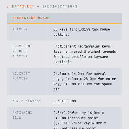
SPECIFICATIONS
MECHANICKÉ ÚDAJE
KLÁVESY
85 keys (Including two mouse
buttons)
PROVEDENÍ
Protuberant rectangular keys,
VRCHOLU
laser engraved & etched legends
KLÁVESY
& raised braille on keysare
available
VELIKOST
14.0mm x 14.0mm for normal
KLÁVESY
keys, 14.0mm x 28.0mm for enter
key, 14.0mm x70.0mm for space
bar
ZDVIH KLÁVESY
1.50±0.10mm
AKTIVAČNÍ
1.5N±0.2Nfor key 14.0mm x
SÍLA
14.0mm (pressure point
),2.5N±0.2Nfor key14.0mm x
28.0mm(pressure point)