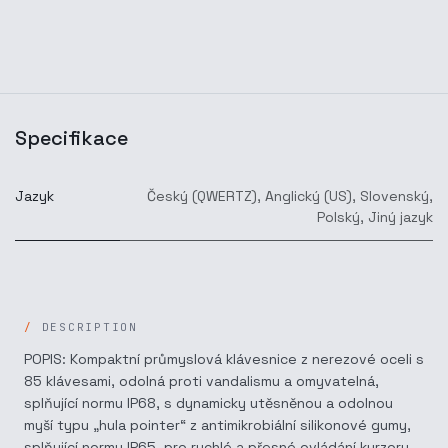
Specifikace
Jazyk
Český (QWERTZ)
,
Anglický (US)
,
Slovenský
,
Polský
,
Jiný jazyk
DESCRIPTION
POPIS: Kompaktní průmyslová klávesnice z nerezové oceli s
85 klávesami, odolná proti vandalismu a omyvatelná,
splňující normu IP68, s dynamicky utěsněnou a odolnou
myší typu „hula pointer“ z antimikrobiální silikonové gumy,
splňující normu IP65, pro rychlé a přesné ovládání kurzoru