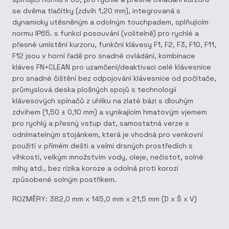
se dvěma tlačítky (zdvih 1,20 mm), integrovaná s
dynamicky utěsněným a odolným touchpadem, splňujícím
normu IP65. s funkcí posouvání (volitelně) pro rychlé a
přesné umístění kurzoru, funkční klávesy F1, F2, F3, F10, F11,
F12 jsou v horní řadě pro snadné ovládání, kombinace
kláves FN+CLEAN pro uzamčení/deaktivaci celé klávesnice
pro snadné čištění bez odpojování klávesnice od počítače,
průmyslová deska plošných spojů s technologií
klávesových spínačů z uhlíku na zlaté bázi s dlouhým
zdvihem (1,50 ± 0,10 mm) a vynikajícím hmatovým vjemem
pro rychlý a přesný vstup dat, samostatná verze s
odnímatelným stojánkem, která je vhodná pro venkovní
použití v přímém dešti a velmi drsných prostředích s
vlhkostí, velkým množstvím vody, oleje, nečistot, solné
mlhy atd., bez rizika koroze a odolná proti korozi
způsobené solným postřikem.
ROZMĚRY: 382,0 mm x 145,0 mm x 21,5 mm (D x Š x V)