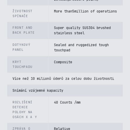
ŽIVOTNOST
More than5million of operations
SPÍNAČE
FRONT AND
Super quality SUS304 brushed
BACK PLATE
stainless steel
DOTYKOVÝ
Sealed and ruggedized tough
PANEL
touchpad
KRYT
Composite
TOUCHPADU
Více než 10 milionů úderů za celou dobu životnosti
Snímání vzájemné kapacity
ROZLIŠENÍ
40 Counts /mm
DETEKCE
POLOHY NA
OSÁCH X A Y
ZPRÁVA O
Relative