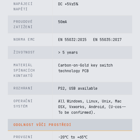
NAPÁJECÍ
DC +5V±5%
NAPĚTÍ
PROUDOVÉ
50mA
ZATÍŽENÍ
NORMA EMC
EN 55032:2015 EN 55035:2017
ŽIVOTNOST
> 5 years
MATERIÁL
Carbon-on-Gold key switch
SPÍNACÍCH
technology PCB
KONTAKTŮ
ROZHRANÍ
PS2, USB available
OPERAČNÍ
All Windows, Linux, Unix, Mac
SYSTÉM
OSX, Vxworks, Android, (U-cos--
To be confirmed).
ODOLNOST VŮČI PROSTŘEDÍ
PROVOZNÍ
-20℃ to +65℃