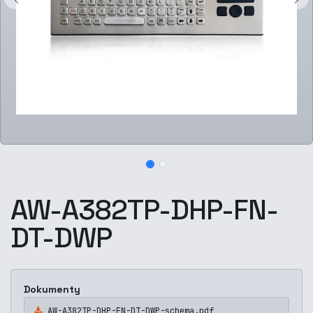
AW-A382TP-DHP-FN-
DT-DWP
Dokumenty
AW-A382TP-DHP-FN-DT-DWP-schema.pdf