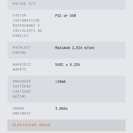
POLOZE X/Y
VÝSTUP
PS2 or USB
(AUTOMATICKÉ
ROZPOZNÁNÍ V
ZÁVISLOSTI NA
KABELU)
RYCHLOST
Maximum 1,016 m/sec
POHYBU
NAPÁJECÍ
5VDC ± 0.25V
NAPĚTÍ
PROUDOVÉ
<10mA
ZATÍŽENÍ
(AKTIVNÍ
REŽIM)
HRUBÁ
3.0KGs
HMOTNOST
ELEKTRICKÉ ÚDAJE