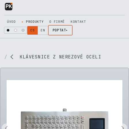
Přejít na obsah
ÚVOD
PRODUKTY
O FIRMĚ
KONTAKT
POPTAT
CS
EN
KLÁVESNICE Z NEREZOVÉ OCELI