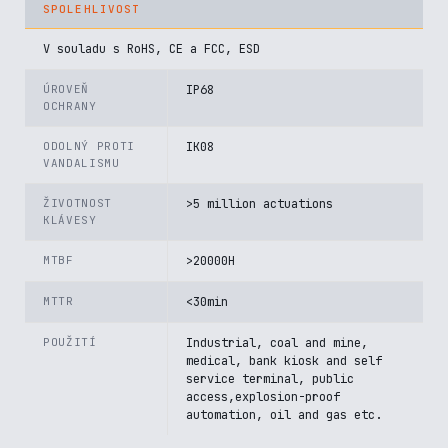
SPOLEHLIVOST
V souladu s RoHS, CE a FCC, ESD
ÚROVEŇ
IP68
OCHRANY
ODOLNÝ PROTI
IK08
VANDALISMU
ŽIVOTNOST
>5 million actuations
KLÁVESY
MTBF
>20000H
MTTR
<30min
POUŽITÍ
Industrial, coal and mine,
medical, bank kiosk and self
service terminal, public
access,explosion-proof
automation, oil and gas etc.