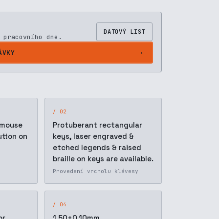
DATOVÝ LIST
 pracovního dne.
ÁVKY
/ 02
 mouse
Protuberant rectangular
utton on
keys, laser engraved &
etched legends & raised
braille on keys are available.
Provedení vrcholu klávesy
/ 04
or
1.50±0.10mm