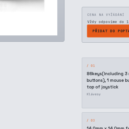
CENA NA VYŽÁDÁNÍ
Vždy odpovíme do 1
PŘIDAT DO POPT
/ 01
86keys(Including 3
buttons), 1 mouse b
top of joystick
Klávesy
/ 03
14.0mm x 14.0mm f