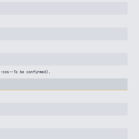
U-cos--To be confirmed).