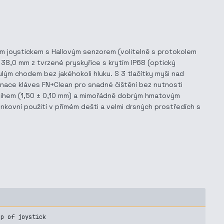
ým joystickem s Hallovým senzorem (volitelně s protokolem
 38,0 mm z tvrzené pryskyřice s krytím IP68 (optický
nulým chodem bez jakéhokoli hluku. S 3 tlačítky myši nad
mbinace kláves FN+Clean pro snadné čištění bez nutnosti
dvihem (1,50 ± 0,10 mm) a mimořádně dobrým hmatovým
kovní použití v přímém dešti a velmi drsných prostředích s
op of joystick