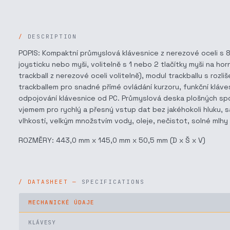
DESCRIPTION
POPIS: Kompaktní průmyslová klávesnice z nerezové oceli s 
joysticku nebo myši, volitelně s 1 nebo 2 tlačítky myši na h
trackball z nerezové oceli volitelně), modul trackballu s roz
trackballem pro snadné přímé ovládání kurzoru, funkční kláves
odpojování klávesnice od PC. Průmyslová deska plošných spo
vjemem pro rychlý a přesný vstup dat bez jakéhokoli hluku, 
vlhkostí, velkým množstvím vody, oleje, nečistot, solné mlhy
ROZMĚRY: 443,0 mm x 145,0 mm x 50,5 mm (D x Š x V)
SPECIFICATIONS
MECHANICKÉ ÚDAJE
KLÁVESY