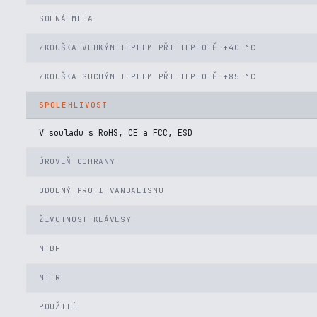
SOLNÁ MLHA
ZKOUŠKA VLHKÝM TEPLEM PŘI TEPLOTĚ +40 °C
ZKOUŠKA SUCHÝM TEPLEM PŘI TEPLOTĚ +85 °C
SPOLEHLIVOST
V souladu s RoHS, CE a FCC, ESD
ÚROVEŇ OCHRANY
ODOLNÝ PROTI VANDALISMU
ŽIVOTNOST KLÁVESY
MTBF
MTTR
POUŽITÍ