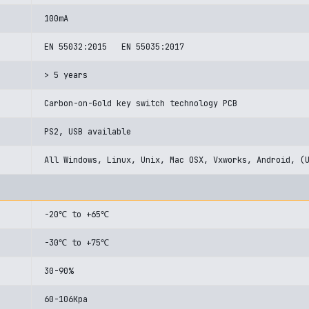
100mA
EN 55032:2015 EN 55035:2017
> 5 years
Carbon-on-Gold key switch technology PCB
PS2, USB available
All Windows, Linux, Unix, Mac OSX, Vxworks, Android, (
-20℃ to +65℃
-30℃ to +75℃
30-90%
60-106Kpa