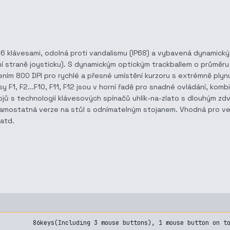
86 klávesami, odolná proti vandalismu (IP68) a vybavená dynamick
orní straně joysticku). S dynamickým optickým trackballem o průměru
lišením 800 DPI pro rychlé a přesné umístění kurzoru s extrémně ply
y F1, F2...F10, F11, F12 jsou v horní řadě pro snadné ovládání, ko
jů s technologií klávesových spínačů uhlík-na-zlato s dlouhým z
samostatná verze na stůl s odnímatelným stojanem. Vhodná pro ven
 atd.
86keys(Including 3 mouse buttons), 1 mouse button on t