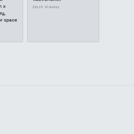
m x
Zdvih klávesy
ey,
r space