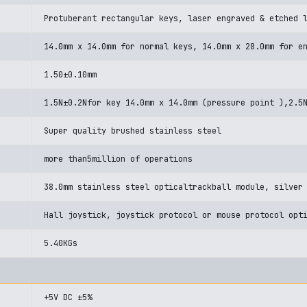
Protuberant rectangular keys, laser engraved & etched 
14.0mm x 14.0mm for normal keys, 14.0mm x 28.0mm for e
1.50±0.10mm
1.5N±0.2Nfor key 14.0mm x 14.0mm (pressure point ),2.5
Super quality brushed stainless steel
more than5million of operations
38.0mm stainless steel opticaltrackball module, silver
Hall joystick, joystick protocol or mouse protocol opt
5.40KGs
+5V DC ±5%