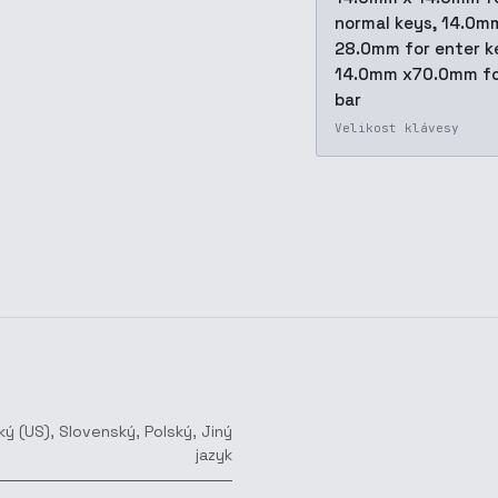
normal keys, 14.0m
28.0mm for enter k
14.0mm x70.0mm fo
bar
Velikost klávesy
ký (US)
,
Slovenský
,
Polský
,
Jiný
jazyk