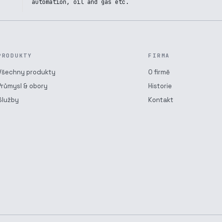
automation, oil and gas etc.
PRODUKTY
FIRMA
Všechny produkty
O firmě
Průmysl & obory
Historie
Služby
Kontakt