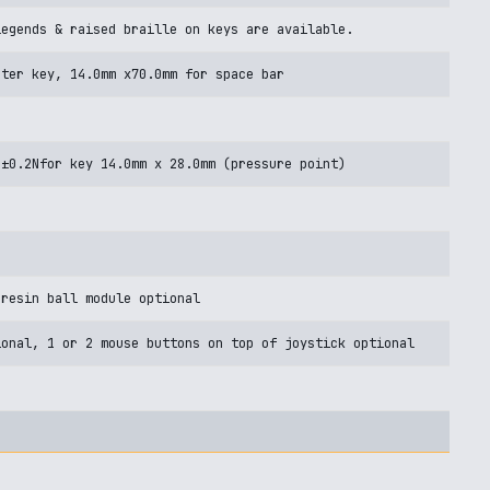
legends & raised braille on keys are available.
nter key, 14.0mm x70.0mm for space bar
N±0.2Nfor key 14.0mm x 28.0mm (pressure point)
 resin ball module optional
ional, 1 or 2 mouse buttons on top of joystick optional