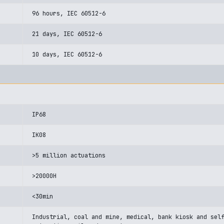
96 hours, IEC 60512-6
21 days, IEC 60512-6
10 days, IEC 60512-6
IP68
IK08
>5 million actuations
>20000H
<30min
Industrial, coal and mine, medical, bank kiosk and sel