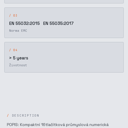
/ 03
EN 55032:2015 EN 55035:2017
Norma EMC
/ 04
> 5 years
Životnost
DESCRIPTION
POPIS: Kompaktní 16tlačítková průmyslová numerická