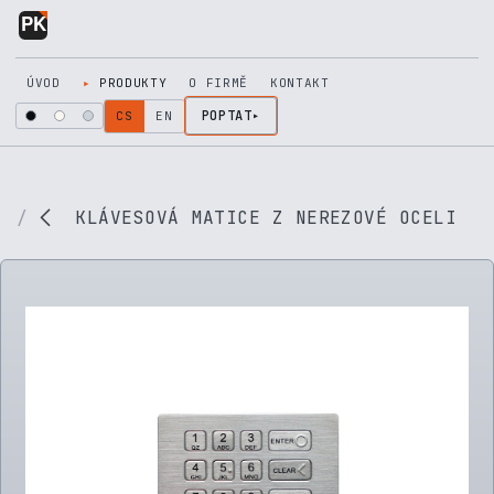
Přejít na obsah
ÚVOD
PRODUKTY
O FIRMĚ
KONTAKT
POPTAT
CS
EN
KLÁVESOVÁ MATICE Z NEREZOVÉ OCELI