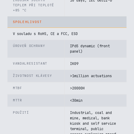
ZKOUŠKA SUCHÝM
10 days, IEC 60512-6
TEPLEM PŘI TEPLOTĚ
+85 °C
SPOLEHLIVOST
V souladu s RoHS, CE a FCC, ESD
ÚROVEŇ OCHRANY
IP65 dynamic (front
panel)
VANDALRESISTANT
IK09
ŽIVOTNOST KLÁVESY
>1million actuations
MTBF
>20000H
MTTR
<30min
POUŽITÍ
Industrial, coal and
mine, medical, bank
kiosk and self service
terminal, public