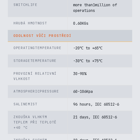
SWITCHLIFE
more than1million of
operations
HRUBÁ HMOTNOST
0.60KGs
ODOLNOST VŮČI PROSTŘEDÍ
OPERATINGTEMPERATURE
-20℃ to +65℃
STORAGETEMPERATURE
-30℃ to +75℃
PROVOZNÍ RELATIVNÍ
30-90%
VLHKOST
ATMOSPHERICPRESSURE
60-106Kpa
SALINEMIST
96 hours, IEC 60512-6
ZKOUŠKA VLHKÝM
21 days, IEC 60512-6
TEPLEM PŘI TEPLOTĚ
+40 °C