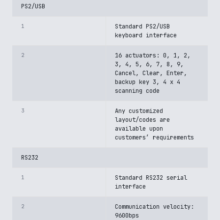
PS2/USB
1
Standard PS2/USB
keyboard interface
2
16 actuators: 0, 1, 2,
3, 4, 5, 6, 7, 8, 9,
Cancel, Clear, Enter,
backup key 3, 4 x 4
scanning code
3
Any customized
layout/codes are
available upon
customers’ requirements
RS232
1
Standard RS232 serial
interface
2
Communication velocity:
9600bps