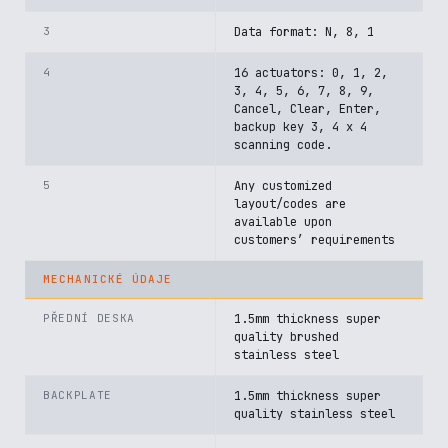
3
Data format: N, 8, 1
4
16 actuators: 0, 1, 2,
3, 4, 5, 6, 7, 8, 9,
Cancel, Clear, Enter,
backup key 3, 4 x 4
scanning code.
5
Any customized
layout/codes are
available upon
customers’ requirements
MECHANICKÉ ÚDAJE
PŘEDNÍ DESKA
1.5mm thickness super
quality brushed
stainless steel
BACKPLATE
1.5mm thickness super
quality stainless steel