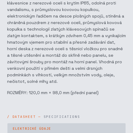
klávesnice z nerezové oceli s krytím IP65, odolná proti
vandalismu, s průmyslovou kovovou kopulkou,
elektronickým řadičem na desce plošných spojů, stíněná a
chráněná pouzdrem z nerezové oceli, průmyslová kovová
kopulka s technologií zlatých klávesových spínačů se
zlatým kontaktem, s krátkým zdvihem 0,45 mm a vynikajícím
hmatovým vjemem pro stabilní a přesné zadávání dat,
horní deska z nerezové oceli s těsnicí vložkou pro snadné
a těsné utěsnění a montáž do skříně nebo panelu, se
závitovými šrouby pro montáž na horní panel. Vhodná pro
venkovní použití v přímém dešti a velmi drsných
podmínkách s vlhkostí, velkým množstvím vody, oleje,
nečistot, solné mlhy atd.
ROZMĚRY: 120,0 mm × 98,0 mm (přední panel)
SPECIFICATIONS
ELEKTRICKÉ ÚDAJE