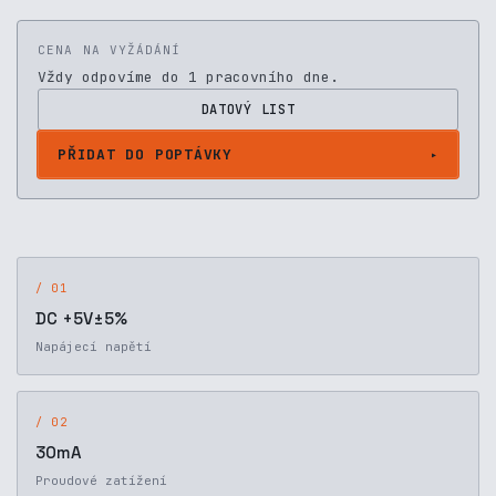
CENA NA VYŽÁDÁNÍ
Vždy odpovíme do 1 pracovního dne.
DATOVÝ LIST
PŘIDAT DO POPTÁVKY
/ 01
DC +5V±5%
Napájecí napětí
/ 02
30mA
Proudové zatížení