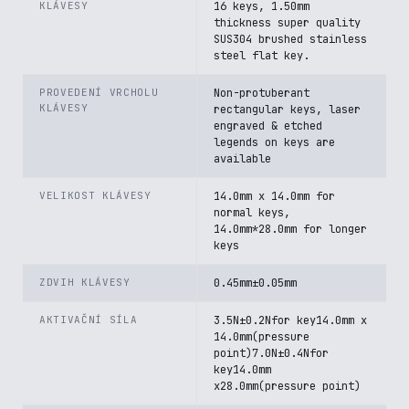
KLÁVESY
16 keys, 1.50mm
thickness super quality
SUS304 brushed stainless
steel flat key.
PROVEDENÍ VRCHOLU
Non-protuberant
KLÁVESY
rectangular keys, laser
engraved & etched
legends on keys are
available
VELIKOST KLÁVESY
14.0mm x 14.0mm for
normal keys,
14.0mm*28.0mm for longer
keys
ZDVIH KLÁVESY
0.45mm±0.05mm
AKTIVAČNÍ SÍLA
3.5N±0.2Nfor key14.0mm x
14.0mm(pressure
point)7.0N±0.4Nfor
key14.0mm
x28.0mm(pressure point)