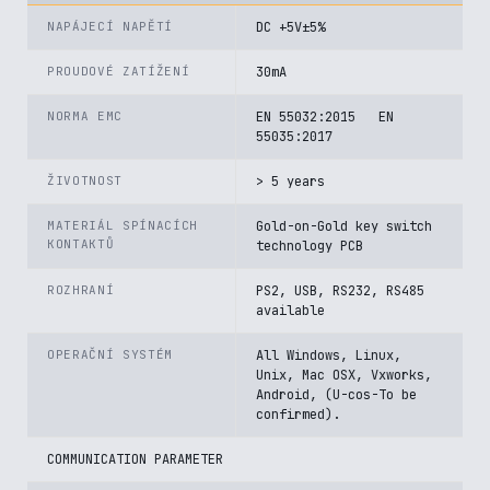
NAPÁJECÍ NAPĚTÍ
DC +5V±5%
PROUDOVÉ ZATÍŽENÍ
30mA
NORMA EMC
EN 55032:2015 EN
55035:2017
ŽIVOTNOST
> 5 years
MATERIÁL SPÍNACÍCH
Gold-on-Gold key switch
KONTAKTŮ
technology PCB
ROZHRANÍ
PS2, USB, RS232, RS485
available
OPERAČNÍ SYSTÉM
All Windows, Linux,
Unix, Mac OSX, Vxworks,
Android, (U-cos-To be
confirmed).
COMMUNICATION PARAMETER