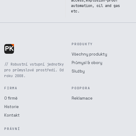
access,explosion-proof
automation, oil and gas
etc.
PRODUKTY
Všechny produkty
Průmysl & obory
// Robustní vstupní jednotky
pro průmyslové prostředí. Od
Služby
roku 2008.
FIRMA
PODPORA
O firmě
Reklamace
Historie
Kontakt
PRÁVNÍ