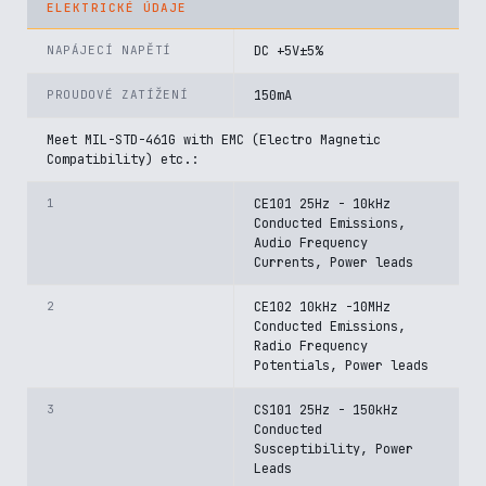
ELEKTRICKÉ ÚDAJE
NAPÁJECÍ NAPĚTÍ
DC +5V±5%
PROUDOVÉ ZATÍŽENÍ
150mA
Meet MIL-STD-461G with EMC (Electro Magnetic
Compatibility) etc.:
1
CE101 25Hz - 10kHz
Conducted Emissions,
Audio Frequency
Currents, Power leads
2
CE102 10kHz -10MHz
Conducted Emissions,
Radio Frequency
Potentials, Power leads
3
CS101 25Hz - 150kHz
Conducted
Susceptibility, Power
Leads