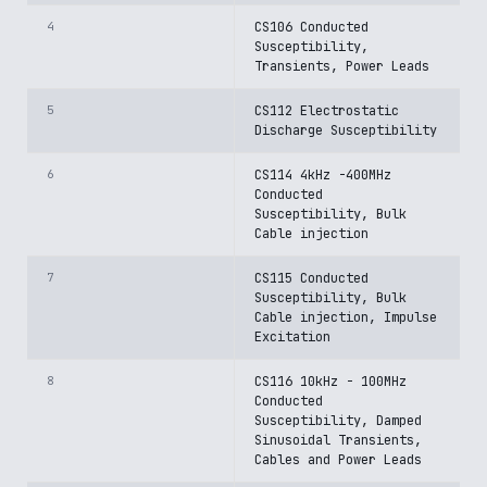
4
CS106 Conducted
Susceptibility,
Transients, Power Leads
5
CS112 Electrostatic
Discharge Susceptibility
6
CS114 4kHz -400MHz
Conducted
Susceptibility, Bulk
Cable injection
7
CS115 Conducted
Susceptibility, Bulk
Cable injection, Impulse
Excitation
8
CS116 10kHz - 100MHz
Conducted
Susceptibility, Damped
Sinusoidal Transients,
Cables and Power Leads