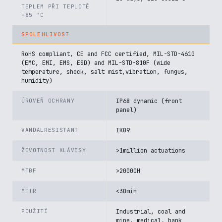
TEPLEM PŘI TEPLOTĚ
+85 °C
SPOLEHLIVOST
RoHS compliant, CE and FCC certified, MIL-STD-461G
(EMC, EMI, EMS, ESD) and MIL-STD-810F (wide
temperature, shock, salt mist,vibration, fungus,
humidity)
ÚROVEŇ OCHRANY
IP68 dynamic (front
panel)
VANDALRESISTANT
IK09
ŽIVOTNOST KLÁVESY
>1million actuations
MTBF
>20000H
MTTR
<30min
POUŽITÍ
Industrial, coal and
mine, medical, bank