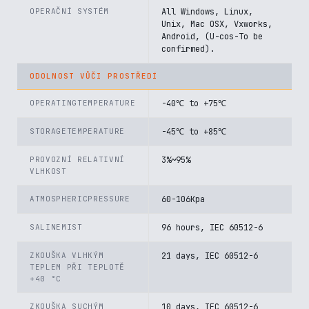
OPERAČNÍ SYSTÉM
All Windows, Linux,
Unix, Mac OSX, Vxworks,
Android, (U-cos-To be
confirmed).
ODOLNOST VŮČI PROSTŘEDÍ
OPERATINGTEMPERATURE
-40℃ to +75℃
STORAGETEMPERATURE
-45℃ to +85℃
PROVOZNÍ RELATIVNÍ
3%~95%
VLHKOST
ATMOSPHERICPRESSURE
60-106Kpa
SALINEMIST
96 hours, IEC 60512-6
ZKOUŠKA VLHKÝM
21 days, IEC 60512-6
TEPLEM PŘI TEPLOTĚ
+40 °C
ZKOUŠKA SUCHÝM
10 days, IEC 60512-6