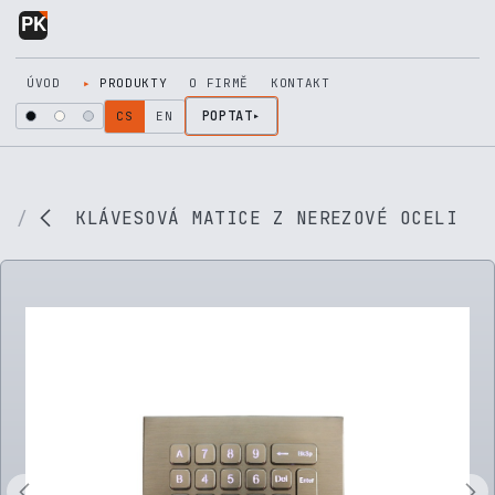
Přejít na obsah
ÚVOD
PRODUKTY
O FIRMĚ
KONTAKT
POPTAT
CS
EN
KLÁVESOVÁ MATICE Z NEREZOVÉ OCELI