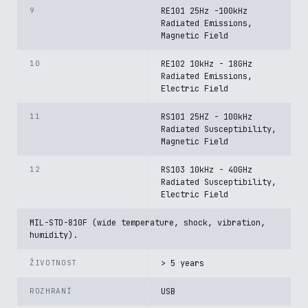
9
RE101 25Hz -100kHz
Radiated Emissions,
Magnetic Field
10
RE102 10kHz - 18GHz
Radiated Emissions,
Electric Field
11
RS101 25HZ - 100kHz
Radiated Susceptibility,
Magnetic Field
12
RS103 10kHz - 40GHz
Radiated Susceptibility,
Electric Field
MIL-STD-810F (wide temperature, shock, vibration,
humidity).
ŽIVOTNOST
> 5 years
ROZHRANÍ
USB