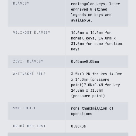
KLÁVESY
rectangular keys, laser
engraved & etched
legends on keys are
available.
VELIKOST KLÁVESY
14.0mm x 14.0mm for
normal keys, 14.0mm x
31.0mm for some function
keys
ZDVIH KLÁVESY
0.45mm±0.05mm
AKTIVAČNÍ SÍLA
3.5N±0.2N for key 14.0mm
x 14.0mm (pressure
point)7.0N±0.4N for key
14.0mm x 31.0mm
(pressure point)
SWITCHLIFE
more than1million of
operations
HRUBÁ HMOTNOST
0.80KGs