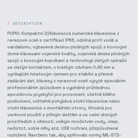
DESCRIPTION
POPIS: Kompaktní 22klávesová numerická klávesnice z
nerezové oceli s certifikací IP68, odolná proti vodě a
vandalismu, vybavená deskou plošných spojů s kovovými
dome klávesami vojenské kvality, vojenská deska plošných
spojů s kovovými kopulkami a technologií zlatých spínačů
se zlatým kontaktem, s krátkým zdvihem 0,45 mm a
vynikajícím hmatovým vjemem pro stabilní a přesné
zadávání dat, klávesy z nerezové oceli vyryté speciálním
profesionálním způsobem a vyplněné průhlednou
epoxidovou pryskyřicí pro prosvícení, včetně bílého
podsvícení, volitelně pohyblivá stolní klávesnice nebo
stolní klávesnice s montážními otvory. Vhodná pro
venkovní použití s přímým deštěm a ve velmi drsných
prostředích s vlhkostí, velkým množstvím vody, oleje,
nečistot, solné mlhy atd. USB rozhraní, přizpůsobené
rozložení. Navrženo tak, aby splňovalo normy MIL-STD-