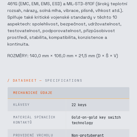
461G (EMC, EMI, EMS, ESD) a MIL-STD-810F (široký teplotní
rozsah, nárazy, solná mlha, vibrace, plísně, vlhkost atd.).
Splňuje také kritické vojenské standardy v těchto 10
aspektech: spolehlivost, bezpečnost, udržovatelnost,
testovatelnost, podporovatelnost, přizpůsobivost
prostředí, stabilita, kompatibilita, konzistence a
kontinuita.
ROZMĚRY: 140,0 mm × 106,0 mm × 21,5 mm (D × Š × V)
SPECIFICATIONS
MECHANICKÉ ÚDAJE
KLÁVESY
22 keys
MATERIÁL SPÍNACÍCH
Gold-on-gold key switch
KONTAKTŮ
technology
PROVEDENÍ VRCHOLU
Non-protuberant