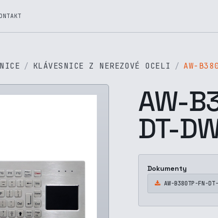
ONTAKT
NICE
KLÁVESNICE Z NEREZOVÉ OCELI
AW-B38
AW-B3
DT-DW
Dokumenty
AW-B380TP-FN-DT