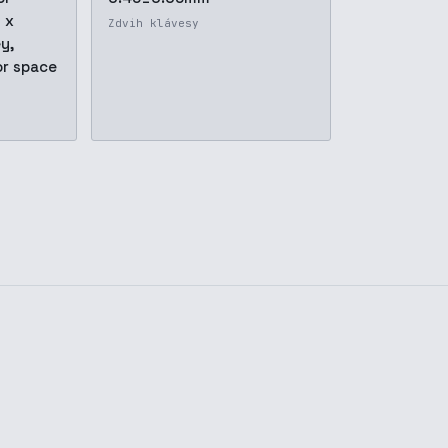
 x
Zdvih klávesy
y,
r space