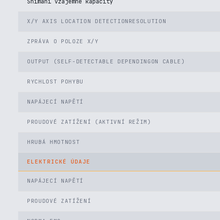
Snímání vzájemné kapacity
X/Y AXIS LOCATION DETECTIONRESOLUTION
ZPRÁVA O POLOZE X/Y
OUTPUT (SELF-DETECTABLE DEPENDINGON CABLE)
RYCHLOST POHYBU
NAPÁJECÍ NAPĚTÍ
PROUDOVÉ ZATÍŽENÍ (AKTIVNÍ REŽIM)
HRUBÁ HMOTNOST
ELEKTRICKÉ ÚDAJE
NAPÁJECÍ NAPĚTÍ
PROUDOVÉ ZATÍŽENÍ