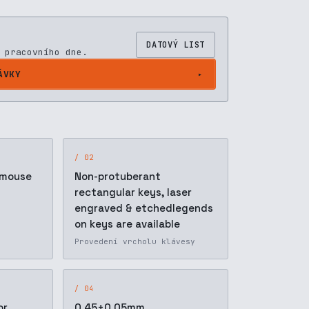
DATOVÝ LIST
 pracovního dne.
ÁVKY
/ 02
 mouse
Non-protuberant
rectangular keys, laser
engraved & etchedlegends
on keys are available
Provedení vrcholu klávesy
/ 04
or
0.45±0.05mm