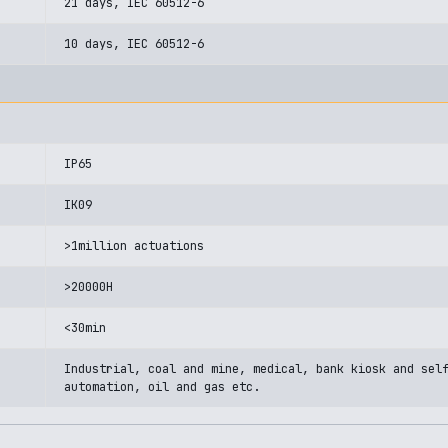
21 days, IEC 60512-6
10 days, IEC 60512-6
IP65
IK09
>1million actuations
>20000H
<30min
Industrial, coal and mine, medical, bank kiosk and sel
automation, oil and gas etc.