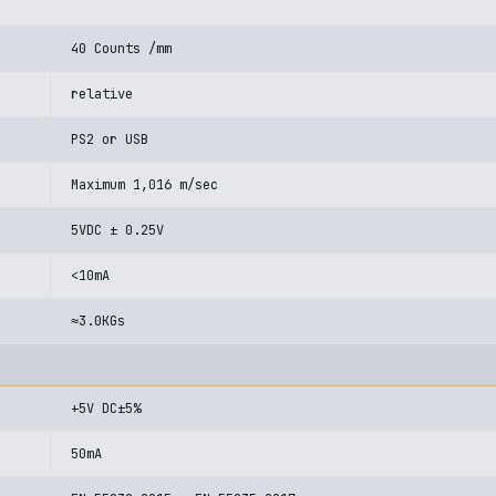
40 Counts /mm
relative
PS2 or USB
Maximum 1,016 m/sec
5VDC ± 0.25V
<10mA
≈3.0KGs
+5V DC±5%
50mA