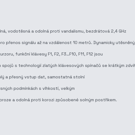
olná, vodotěsná a odolná proti vandalismu, bezdrátová 2,4 GHz
pro přenos signálu až na vzdálenost 10 metrů. Dynamicky utěsněný
rzoru, funkční klávesy F1, F2, F3…F10, F11, F12 jsou
h spojů s technologií zlatých klávesových spínačů se krátkým zdv
lý a přesný vstup dat, samostatná stolní
rsných podmínkách s vlhkostí, velkým
 koroze a odolná proti korozi způsobené solným postřikem.