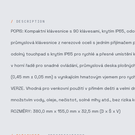
DESCRIPTION
POPIS: Kompaktní klávesnice s 90 klávesami, krytím IP65, od
průmyslová klávesnice z nerezové oceli s jedním přijímačem 
odolný touchpad s krytím IP65 pro rychlé a přesné umístění ku
v horní řadě pro snadné ovládání, průmyslová deska plošnýc
(0,45 mm ± 0,05 mm) s vynikajícím hmatovým vjemem pro rych
VERZE. Vhodná pro venkovní použití v přímém dešti a velmi d
množstvím vody, oleje, nečistot, solné mlhy atd., bez rizika
ROZMĚRY: 380,0 mm x 155,0 mm x 32,5 mm (D x Š x V)