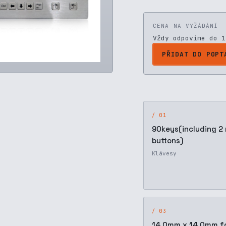
CENA NA VYŽÁDÁNÍ
Vždy odpovíme do 1
PŘIDAT DO POPT
/ 01
90keys(including 2
buttons)
Klávesy
/ 03
14.0mm x 14.0mm f