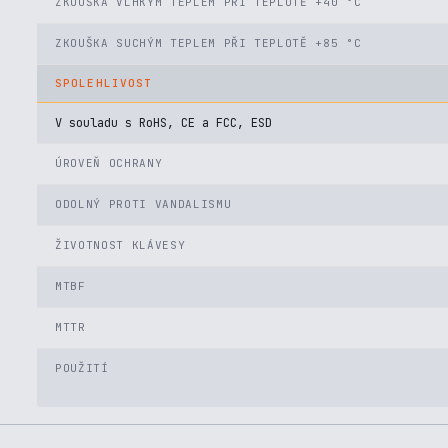
ZKOUŠKA VLHKÝM TEPLEM PŘI TEPLOTĚ +40 °C
ZKOUŠKA SUCHÝM TEPLEM PŘI TEPLOTĚ +85 °C
SPOLEHLIVOST
V souladu s RoHS, CE a FCC, ESD
ÚROVEŇ OCHRANY
ODOLNÝ PROTI VANDALISMU
ŽIVOTNOST KLÁVESY
MTBF
MTTR
POUŽITÍ