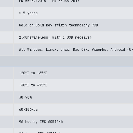
EN 55032:2015 EN 55035:2017
> 5 years
Gold-on-Gold key switch technology PCB
2.4Ghzwireless, with 1 USB receiver
All Windows, Linux, Unix, Mac OSX, Vxworks, Android,(U
-20℃ to +65℃
-30℃ to +75℃
30-90%
60-106Kpa
96 hours, IEC 60512-6