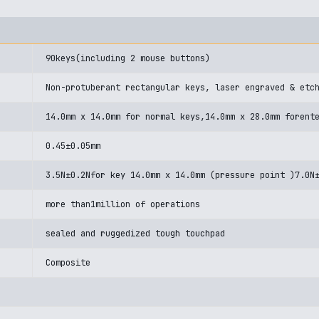
90keys(including 2 mouse buttons)
Non-protuberant rectangular keys, laser engraved & etc
14.0mm x 14.0mm for normal keys,14.0mm x 28.0mm forent
0.45±0.05mm
3.5N±0.2Nfor key 14.0mm x 14.0mm (pressure point )7.0N
more than1million of operations
sealed and ruggedized tough touchpad
Composite