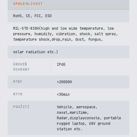
SPOLEHLIVOST
RoHS, CE, FCC, ESD
MIL-STD-810H(high and low wide temperature, low
pressure, humidity, vibration, shock, salt spray,
temperature shock,drop,rain, dust, fungus,
solar radiation etc.)
ÚROVEŇ
IP65
OCHRANY
MTBF
>20000H
MTTR
<30min
POUŽITÍ
Vehicle, aerospace,
naval,maritime,
Radar,displayconsole, portable
rugged laptop, UAV ground
station etc.