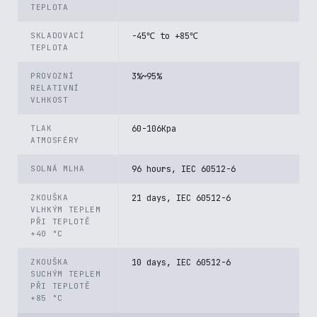
TEPLOTA
SKLADOVACÍ
-45℃ to +85℃
TEPLOTA
PROVOZNÍ
3%~95%
RELATIVNÍ
VLHKOST
TLAK
60-106Kpa
ATMOSFÉRY
SOLNÁ MLHA
96 hours, IEC 60512-6
ZKOUŠKA
21 days, IEC 60512-6
VLHKÝM TEPLEM
PŘI TEPLOTĚ
+40 °C
ZKOUŠKA
10 days, IEC 60512-6
SUCHÝM TEPLEM
PŘI TEPLOTĚ
+85 °C