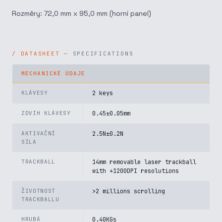
Rozměry: 72,0 mm x 95,0 mm (horní panel)
SPECIFICATIONS
MECHANICKÉ ÚDAJE
KLÁVESY
2 keys
ZDVIH KLÁVESY
0.45±0.05mm
AKTIVAČNÍ
2.5N±0.2N
SÍLA
TRACKBALL
14mm removable laser trackball
with +1200DPI resolutions
ŽIVOTNOST
>2 millions scrolling
TRACKBALLU
HRUBÁ
0.40KGs