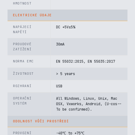
HMOTNOST
ELEKTRICKÉ ÚDAJE
NAPÁJECÍ
DC +5V±5%
NAPĚTÍ
PROUDOVÉ
30mA
ZATÍŽENÍ
NORMA EMC
EN 55032:2015, EN 55035:2017
ŽIVOTNOST
> 5 years
ROZHRANÍ
USB
OPERAČNÍ
All Windows, Linux, Unix, Mac
SYSTÉM
OSX, Vxworks, Android, (U-cos--
To be confirmed).
ODOLNOST VŮČI PROSTŘEDÍ
PROVOZNÍ
-40℃ to +75℃