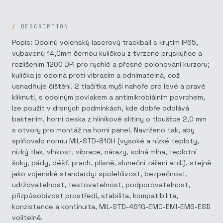
DESCRIPTION
Popis: Odolný vojenský laserový trackball s krytím IP65,
vybavený 14,0mm černou kuličkou z tvrzené pryskyřice a
rozlišením 1200 DPI pro rychlé a přesné polohování kurzoru;
kulička je odolná proti vibracím a odnímatelná, což
usnadňuje čištění. 2 tlačítka myši nahoře pro levé a pravé
kliknutí, s odolným povlakem a antimikrobiálním povrchem,
lze použít v drsných podmínkách, kde dobře odolává
bakteriím, horní deska z hliníkové slitiny o tloušťce 2,0 mm
s otvory pro montáž na horní panel. Navrženo tak, aby
splňovalo normu MIL-STD-810H (vysoké a nízké teploty,
nízký tlak, vlhkost, vibrace, nárazy, solná mlha, teplotní
šoky, pády, déšť, prach, plísně, sluneční záření atd.), stejně
jako vojenské standardy: spolehlivost, bezpečnost,
udržovatelnost, testovatelnost, podporovatelnost,
přizpůsobivost prostředí, stabilita, kompatibilita,
konzistence a kontinuita, MIL-STD-461G-EMC-EMI-EMS-ESD
volitelně.