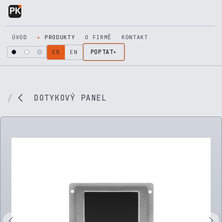
Přejít na obsah
ÚVOD
PRODUKTY
O FIRMĚ
KONTAKT
POPTAT
CS
EN
DOTYKOVÝ PANEL