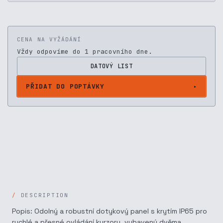
CENA NA VYŽÁDÁNÍ
Vždy odpovíme do 1 pracovního dne.
DATOVÝ LIST
PŘIDAT DO POPTÁVKY
DESCRIPTION
Popis: Odolný a robustní dotykový panel s krytím IP65 pro
rychlé a přesné ovládání kurzoru, vybavený dvěma