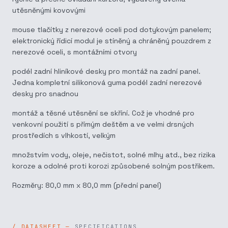
utěsněnými kovovými
mouse tlačítky z nerezové oceli pod dotykovým panelem;
elektronický řídicí modul je stíněný a chráněný pouzdrem z
nerezové oceli, s montážními otvory
podél zadní hliníkové desky pro montáž na zadní panel.
Jedna kompletní silikonová guma podél zadní nerezové
desky pro snadnou
montáž a těsné utěsnění se skříní. Což je vhodné pro
venkovní použití s přímým deštěm a ve velmi drsných
prostředích s vlhkostí, velkým
množstvím vody, oleje, nečistot, solné mlhy atd., bez rizika
koroze a odolné proti korozi způsobené solným postřikem.
Rozměry: 80,0 mm x 80,0 mm (přední panel)
SPECIFICATIONS