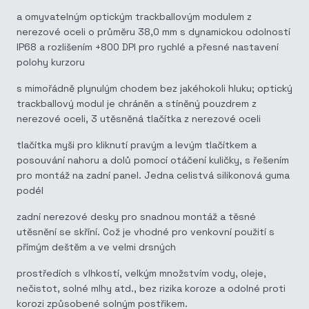
a omyvatelným optickým trackballovým modulem z
nerezové oceli o průměru 38,0 mm s dynamickou odolností
IP68 a rozlišením +800 DPI pro rychlé a přesné nastavení
polohy kurzoru
s mimořádně plynulým chodem bez jakéhokoli hluku; optický
trackballový modul je chráněn a stíněný pouzdrem z
nerezové oceli, 3 utěsněná tlačítka z nerezové oceli
tlačítka myši pro kliknutí pravým a levým tlačítkem a
posouvání nahoru a dolů pomocí otáčení kuličky, s řešením
pro montáž na zadní panel. Jedna celistvá silikonová guma
podél
zadní nerezové desky pro snadnou montáž a těsné
utěsnění se skříní. Což je vhodné pro venkovní použití s
přímým deštěm a ve velmi drsných
prostředích s vlhkostí, velkým množstvím vody, oleje,
nečistot, solné mlhy atd., bez rizika koroze a odolné proti
korozi způsobené solným postřikem.