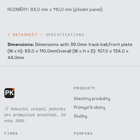
ROZMĚRY: 83,0 mm x 110,0 mm (přední panel)
SPECIFICATIONS
Dimensions:
Dimensions with 38.0mm track ball,Front plate
(W x H): 83.0 x 110.0mmOverall (W x H x D): 107.0 x 134.0 x
44.0mm
PRODUKTY
Všechny produkty
Průmysl & obory
// Robustní vstupní jednotky
pro průmyslové prostředí. Od
Služby
roku 2008.
FIRMA
PODPORA