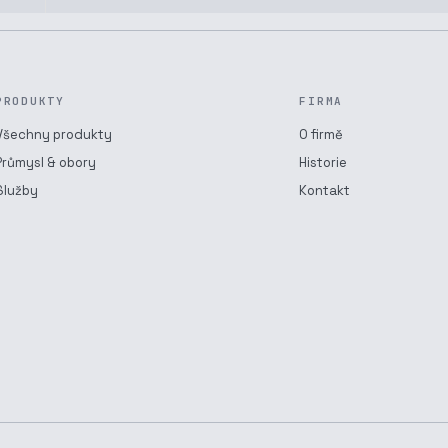
PRODUKTY
FIRMA
Všechny produkty
O firmě
Průmysl & obory
Historie
Služby
Kontakt