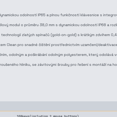
namickou odolností IP65 a plnou funkčností klávesnice s integro
allový modul o průměru 38,0 mm s dynamickou odolností IP68 a rozli
technologií zlatých spínačů (gold-on-gold) s krátkým zdvihem 0
em Clean pro snadné čištění prostřednictvím uzamčení/deaktivace
ím, odolným a poškrábání odolným polyesterem, který odolává větš
roušeného hliníku, se závitovými šrouby pro řešení s montáží na ho
108keys(including 2 mouse buttons)