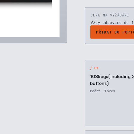
CENA NA VYŽÁDÁNÍ
Vždy odpovíme do 1
PŘIDAT DO POPT
/ 01
108keys(including 
buttons)
Počet kláves