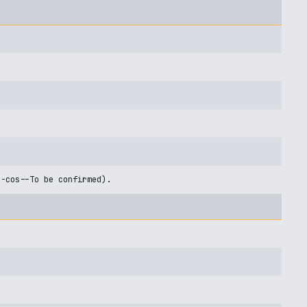
U-cos--To be confirmed).