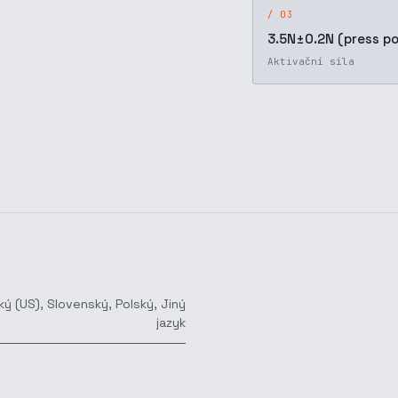
/ 03
3.5N±0.2N (press po
Aktivační síla
ký (US)
,
Slovenský
,
Polský
,
Jiný
jazyk