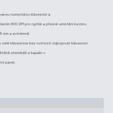
vanou numerickou klávesnicí a
šením 800 DPI pro rychlé a přesné umístění kurzoru
,45 mm a extrémně
 celé klávesnice bez nutnosti odpojovat klávesnici
ině chemikálií a kapalin v
rní panel.