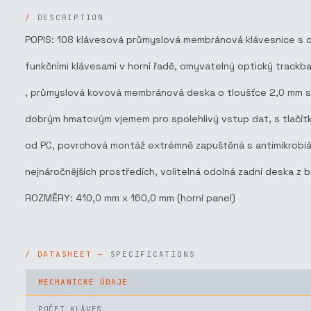
DESCRIPTION
POPIS: 108 klávesová průmyslová membránová klávesnice s dy
funkčními klávesami v horní řadě, omyvatelný optický trackb
, průmyslová kovová membránová deska o tloušťce 2,0 mm s 
dobrým hmatovým vjemem pro spolehlivý vstup dat, s tlačítk
od PC, povrchová montáž extrémně zapuštěná s antimikrobiáln
nejnáročnějších prostředích, volitelná odolná zadní deska z b
ROZMĚRY: 410,0 mm x 160,0 mm (horní panel)
SPECIFICATIONS
MECHANICKÉ ÚDAJE
POČET KLÁVES