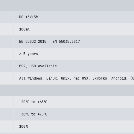
DC +5V±5%
100mA
EN 55032:2015 EN 55035:2017
> 5 years
PS2, USB available
All Windows, Linux, Unix, Mac OSX, Vxworks, Android, (
-20℃ to +65℃
-30℃ to +75℃
100%