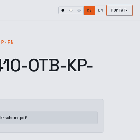
POPTAT
CS
EN
KP-FN
10-OTB-KP-
FN-schema.pdf