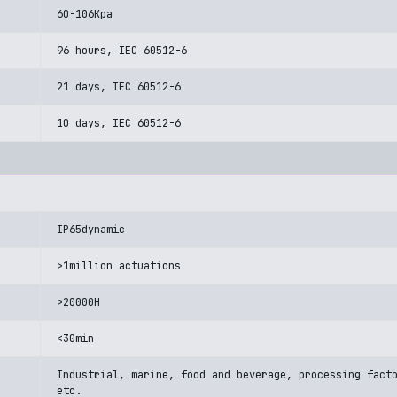
60-106Kpa
96 hours, IEC 60512-6
21 days, IEC 60512-6
10 days, IEC 60512-6
IP65dynamic
>1million actuations
>20000H
<30min
Industrial, marine, food and beverage, processing fact
etc.