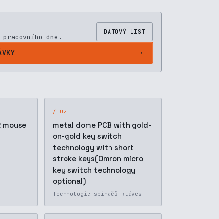
DATOVÝ LIST
 pracovního dne.
ÁVKY
/ 02
2 mouse
metal dome PCB with gold-
on-gold key switch
technology with short
stroke keys(Omron micro
key switch technology
optional)
Technologie spínačů kláves