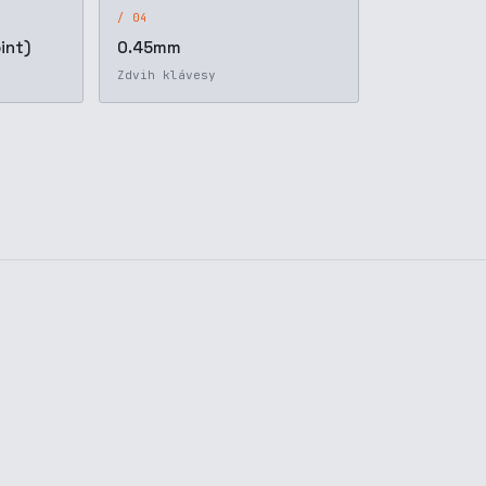
/ 04
int)
0.45mm
Zdvih klávesy