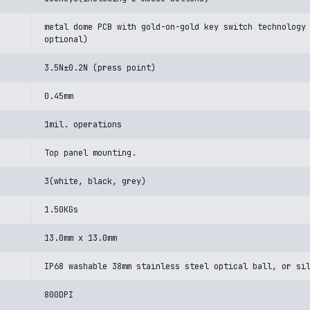
metal dome PCB with gold-on-gold key switch technology
optional)
3.5N±0.2N (press point)
0.45mm
1mil. operations
Top panel mounting.
3(white, black, grey)
1.50KGs
13.0mm x 13.0mm
IP68 washable 38mm stainless steel optical ball, or si
800DPI