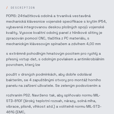
DESCRIPTION
POPIS: 24tlačítková odolná a trvanlivá vestavěná
mechanická klávesnice vojenské specifikace s krytím IP54,
vybavená integrovanou deskou plošných spojů vojenské
kvality. Vysoce kvalitní odolný panel z hliníkové slitiny je
zpracován pomocí CNC, tlačítka z PC materiálu, s
mechanickým klávesovým spínačem a zdvihem 4,00 mm
s extrémně pohodlným hmatovým pocitem pro rychlý a
přesný vstup dat, s odolným povlakem a antimikrobiálním
povrchem, který lze
použít v drsných podmínkách, aby dobře odolával
bakteriím, se 4 zapuštěnými otvory pro montáž horního
panelu na zařízení uživatele. Se zeleným podsvícením a
rozhraním PS2. Navrženo tak, aby splňovalo normu MIL-
STD-810F (široký teplotní rozsah, nárazy, solná mlha,
vibrace, plísně, vlhkost atd.) a volitelně normu MIL-STD-
461G (EMC,