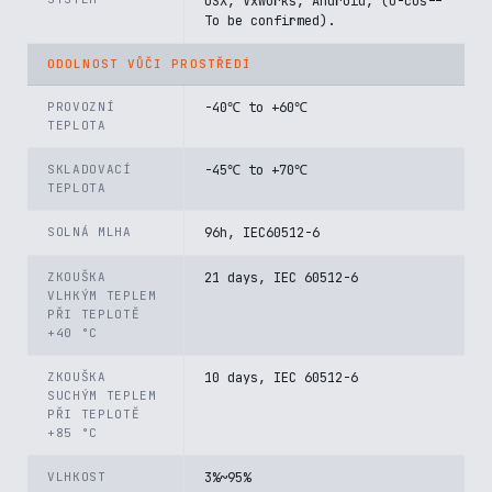
OSX, Vxworks, Android, (U-cos--
To be confirmed).
ODOLNOST VŮČI PROSTŘEDÍ
PROVOZNÍ
-40℃ to +60℃
TEPLOTA
SKLADOVACÍ
-45℃ to +70℃
TEPLOTA
SOLNÁ MLHA
96h, IEC60512-6
ZKOUŠKA
21 days, IEC 60512-6
VLHKÝM TEPLEM
PŘI TEPLOTĚ
+40 °C
ZKOUŠKA
10 days, IEC 60512-6
SUCHÝM TEPLEM
PŘI TEPLOTĚ
+85 °C
VLHKOST
3%~95%