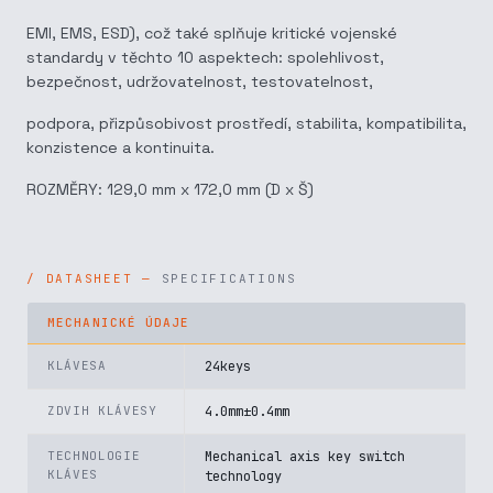
EMI, EMS, ESD), což také splňuje kritické vojenské
standardy v těchto 10 aspektech: spolehlivost,
bezpečnost, udržovatelnost, testovatelnost,
podpora, přizpůsobivost prostředí, stabilita, kompatibilita,
konzistence a kontinuita.
ROZMĚRY: 129,0 mm x 172,0 mm (D x Š)
SPECIFICATIONS
MECHANICKÉ ÚDAJE
KLÁVESA
24keys
ZDVIH KLÁVESY
4.0mm±0.4mm
TECHNOLOGIE
Mechanical axis key switch
KLÁVES
technology