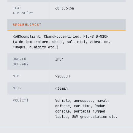
TLAK
60-106Kpa
ATMOSFÉRY
SPOLEHLIVOST
RoHScompliant, CEandFCCcertified, MIL-STD-810F
(wide temperature, shock, salt mist, vibration,
fungus, humidity etc.)
ÚROVEŇ
IP54
OCHRANY
MTBF
>20000H
MTTR
<30min
POUŽITÍ
Vehicle, aerospace, naval,
defense, maritime, Radar,
console, portable rugged
laptop, UAV groundstation etc.