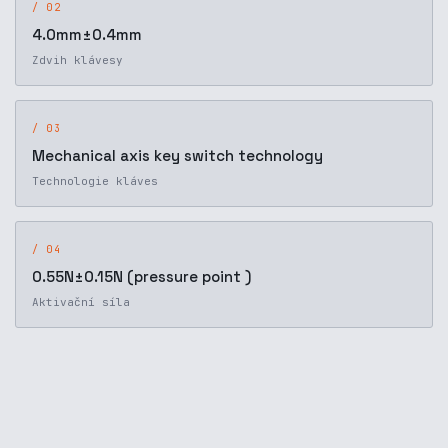
/ 02
4.0mm±0.4mm
Zdvih klávesy
/ 03
Mechanical axis key switch technology
Technologie kláves
/ 04
0.55N±0.15N (pressure point )
Aktivační síla