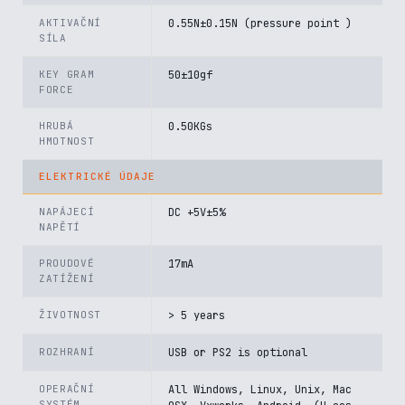
AKTIVAČNÍ
0.55N±0.15N (pressure point )
SÍLA
KEY GRAM
50±10gf
FORCE
HRUBÁ
0.50KGs
HMOTNOST
ELEKTRICKÉ ÚDAJE
NAPÁJECÍ
DC +5V±5%
NAPĚTÍ
PROUDOVÉ
17mA
ZATÍŽENÍ
ŽIVOTNOST
> 5 years
ROZHRANÍ
USB or PS2 is optional
OPERAČNÍ
All Windows, Linux, Unix, Mac
SYSTÉM