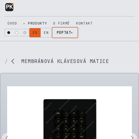
Přejít na obsah
ÚVOD
PRODUKTY
O FIRMĚ
KONTAKT
POPTAT
CS
EN
MEMBRÁNOVÁ KLÁVESOVÁ MATICE