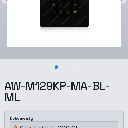
AW-M129KP-MA-BL-
ML
Dokumenty
AW-M129KP-MA-BL-ML-schema.pdf