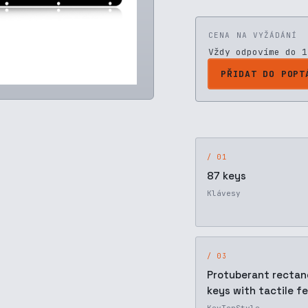
CENA NA VYŽÁDÁNÍ
Vždy odpovíme do 1
PŘIDAT DO POPT
/ 01
87 keys
Klávesy
/ 03
Protuberant rectan
keys with tactile fe