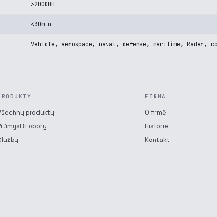
>20000H
<30min
Vehicle, aerospace, naval, defense, maritime, Radar, c
PRODUKTY
FIRMA
Všechny produkty
O firmě
Průmysl & obory
Historie
Služby
Kontakt