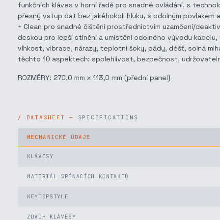
funkčních kláves v horní řadě pro snadné ovládání, s techn
přesný vstup dat bez jakéhokoli hluku, s odolným povlakem a
+ Clean pro snadné čištění prostřednictvím uzamčení/deaktiv
deskou pro lepší stínění a umístění odolného vývodu kabelu,
vlhkost, vibrace, nárazy, teplotní šoky, pády, déšť, solná ml
těchto 10 aspektech: spolehlivost, bezpečnost, udržovatelno
ROZMĚRY: 270,0 mm x 113,0 mm (přední panel)
SPECIFICATIONS
MECHANICKÉ ÚDAJE
KLÁVESY
MATERIÁL SPÍNACÍCH KONTAKTŮ
KEYTOPSTYLE
ZDVIH KLÁVESY