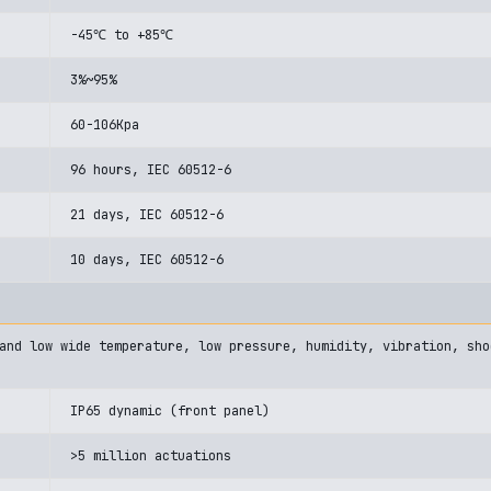
-45℃ to +85℃
3%~95%
60-106Kpa
96 hours, IEC 60512-6
21 days, IEC 60512-6
10 days, IEC 60512-6
 and low wide temperature, low pressure, humidity, vibration, s
IP65 dynamic (front panel)
>5 million actuations