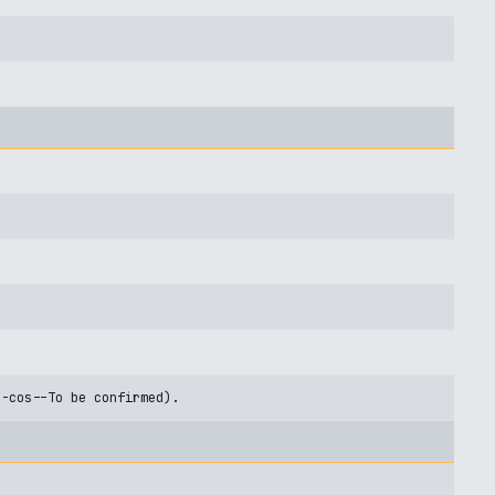
U-cos--To be confirmed).