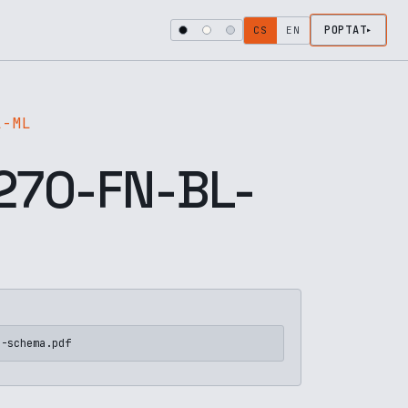
POPTAT
CS
EN
L-ML
70-FN-BL-
L-schema.pdf