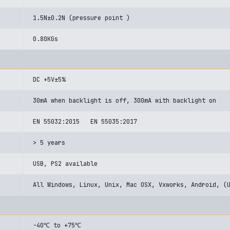
1.5N±0.2N (pressure point )
0.80KGs
DC +5V±5%
30mA when backlight is off, 300mA with backlight on
EN 55032:2015 EN 55035:2017
> 5 years
USB, PS2 available
All Windows, Linux, Unix, Mac OSX, Vxworks, Android, (
-40℃ to +75℃