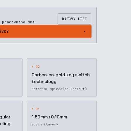
DATOVÝ LIST
 pracovního dne.
ÁVKY
/ 02
Carbon-on-gold key switch
technology
Materiál spínacích kontaktů
/ 04
gular
1.50mm±0.10mm
eling
Zdvih klávesy