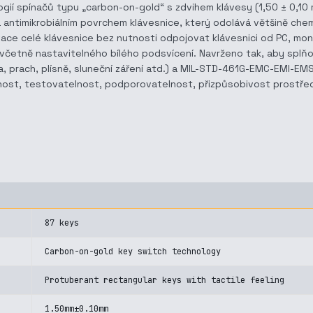
ologií spínačů typu „carbon-on-gold“ s zdvihem klávesy (1,50 ± 0
 antimikrobiálním povrchem klávesnice, který odolává většině chem
ace celé klávesnice bez nutnosti odpojovat klávesnici od PC, mont
 včetně nastavitelného bílého podsvícení. Navrženo tak, aby splňo
ha, prach, plísně, sluneční záření atd.) a MIL-STD-461G-EMC-EMI-EMS
st, testovatelnost, podporovatelnost, přizpůsobivost prostředí, s
87 keys
Carbon-on-gold key switch technology
Protuberant rectangular keys with tactile feeling
1.50mm±0.10mm