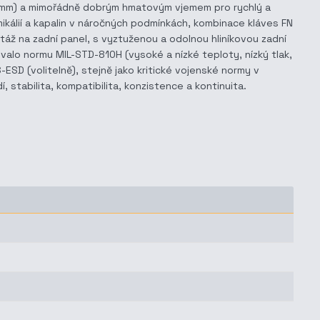
,10 mm) a mimořádně dobrým hmatovým vjemem pro rychlý a
ikálií a kapalin v náročných podmínkách, kombinace kláves FN
áž na zadní panel, s vyztuženou a odolnou hliníkovou zadní
valo normu MIL-STD-810H (vysoké a nízké teploty, nízký tlak,
-ESD (volitelně), stejně jako kritické vojenské normy v
tabilita, kompatibilita, konzistence a kontinuita.