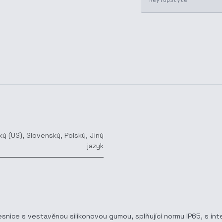
KeyTopStyle
ký (US)
,
Slovenský
,
Polský
,
Jiný
jazyk
esnice s vestavěnou silikonovou gumou, splňující normu IP65, s in