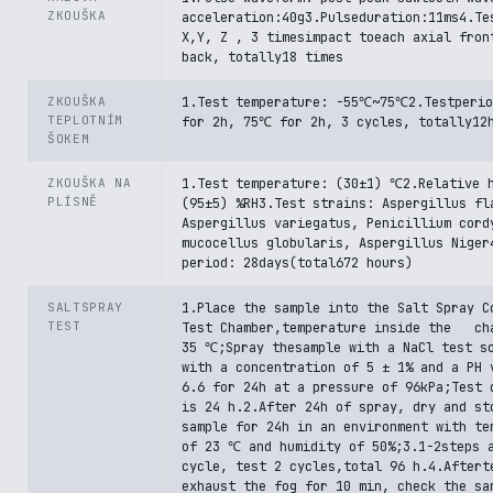
ZKOUŠKA
acceleration:40g3.Pulseduration:11ms4.Te
X,Y, Z , 3 timesimpact toeach axial fron
back, totally18 times
ZKOUŠKA
1.Test temperature: -55℃~75℃2.Testperi
TEPLOTNÍM
for 2h, 75℃ for 2h, 3 cycles, totally12
ŠOKEM
ZKOUŠKA NA
1.Test temperature: (30±1) ℃2.Relative 
PLÍSNĚ
(95±5) %RH3.Test strains: Aspergillus fl
Aspergillus variegatus, Penicillium cord
mucocellus globularis, Aspergillus Niger
period: 28days(total672 hours)
SALTSPRAY
1.Place the sample into the Salt Spray C
TEST
Test Chamber,temperature inside the ch
35 ℃;Spray thesample with a NaCl test s
with a concentration of 5 ± 1% and a PH 
6.6 for 24h at a pressure of 96kPa;Test 
is 24 h.2.After 24h of spray, dry and st
sample for 24h in an environment with te
of 23 ℃ and humidity of 50%;3.1-2steps 
cycle, test 2 cycles,total 96 h.4.Aftert
exhaust the fog for 10 min, check the sa