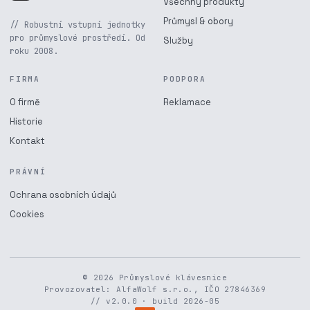
Všechny produkty
Průmysl & obory
// Robustní vstupní jednotky
pro průmyslové prostředí. Od
Služby
roku 2008.
FIRMA
PODPORA
O firmě
Reklamace
Historie
Kontakt
PRÁVNÍ
Ochrana osobních údajů
Cookies
© 2026 Průmyslové klávesnice
Provozovatel: AlfaWolf s.r.o., IČO 27846369
// v2.0.0 · build 2026-05