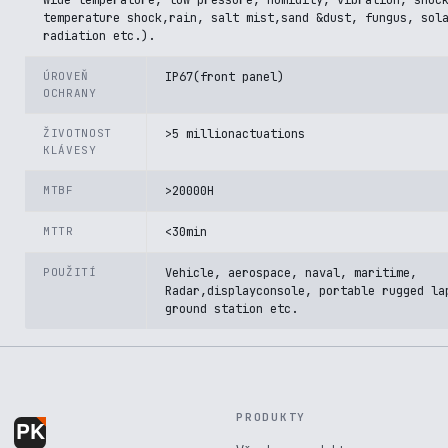
wide temperature, low pressure, humidity, vibration, shoc
temperature shock,rain, salt mist,sand &dust, fungus, sol
radiation etc.).
ÚROVEŇ
IP67(front panel)
OCHRANY
ŽIVOTNOST
>5 millionactuations
KLÁVESY
MTBF
>20000H
MTTR
<30min
POUŽITÍ
Vehicle, aerospace, naval, maritime,
Radar,displayconsole, portable rugged la
ground station etc.
PRODUKTY