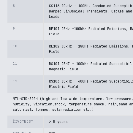
8
CS116 10kHz - 100MHz Conducted Susceptib
Damped Sinusoidal Transients, Cables and
Leads
9
RE101 25Hz -100kHz Radiated Emissions, M
Field
10
RE102 10kHz - 18GHz Radiated Emissions, 
Field
11
RS101 25HZ - 100kHz Radiated Susceptibil
Magnetic Field
12
RS103 10kHz - 40GHz Radiated Susceptibil
Electric Field
MIL-STD-810H (high and low wide temperature, low pressure
humidity, vibration,shock, temperature shock, rain,sand a
salt mist, fungus, solarradiation etc.)
ŽIVOTNOST
> 5 years