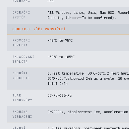
ROZHRANÍ
USB
OPERAČNÍ
All Windows, Linux, Unix, Mac OSX, Vxwor
SYSTÉM
Android, (U-cos--To be confirmed).
ODOLNOST VŮČI PROSTŘEDÍ
PROVOZNÍ
-40℃ to+75℃
TEPLOTA
SKLADOVACÍ
-50℃ to +85℃
TEPLOTA
ZKOUŠKA
1.Test temperature: 30℃~60℃,2.Test humi
VLHKOSTI
95%RH,3.Testperiod:24h as a cycle, 10 cy
total 240h
TLAK
57kPa~106kPa
ATMOSFÉRY
ZKOUŠKA
0~2000Hz, displacement 1mm, acceleration
VIBRACEMI
RÁZOVÁ
1.Pulse waveform: post-peak sawtooth wav