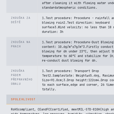
after cleaning it with flowing water und
standardatmospheric conditions.
ZKOUŠKA ZA
1.Test procedure: Procedure - rainfall a
DEŠTĚ
blowing rain2.Test direction: keyboard
surface3.Wind velocity: no less than 18 
duration: 3h
ZKOUŠKA NA
1.Test procedure: Procedure-Dust Blowing
PRACH
content: 10.6g/m³±7g/m³3.Firstly conduct
blowing for 6h under 23°C, then adjust t
temperature to 60°C and stabilize for 1h
re-conduct dust blowing for 6h.
ZKOUŠKA
1.Test procedure: Transport Drop
PÁDEM
Test2.Samplestate: Weight≤45.4kg, Maximu
PŘEPRAVNÍHO
Size<91.0cm;3.Drop height:122cm4.Drop co
OBALU
to each surface,edge and corner, 26 time
totally.
SPOLEHLIVOST
RoHScompliant, CEandFCCcertified, meetMIL-STD-810H(high a