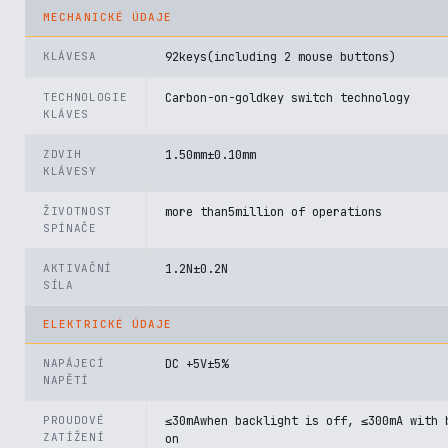
MECHANICKÉ ÚDAJE
KLÁVESA
92keys(including 2 mouse buttons)
TECHNOLOGIE
Carbon-on-goldkey switch technology
KLÁVES
ZDVIH
1.50mm±0.10mm
KLÁVESY
ŽIVOTNOST
more than5million of operations
SPÍNAČE
AKTIVAČNÍ
1.2N±0.2N
SÍLA
ELEKTRICKÉ ÚDAJE
NAPÁJECÍ
DC +5V±5%
NAPĚTÍ
PROUDOVÉ
≤30mAwhen backlight is off, ≤300mA with 
ZATÍŽENÍ
on