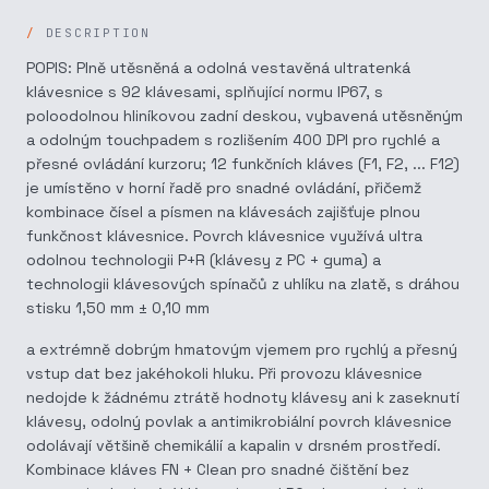
DESCRIPTION
POPIS: Plně utěsněná a odolná vestavěná ultratenká
klávesnice s 92 klávesami, splňující normu IP67, s
poloodolnou hliníkovou zadní deskou, vybavená utěsněným
a odolným touchpadem s rozlišením 400 DPI pro rychlé a
přesné ovládání kurzoru; 12 funkčních kláves (F1, F2, ... F12)
je umístěno v horní řadě pro snadné ovládání, přičemž
kombinace čísel a písmen na klávesách zajišťuje plnou
funkčnost klávesnice. Povrch klávesnice využívá ultra
odolnou technologii P+R (klávesy z PC + guma) a
technologii klávesových spínačů z uhlíku na zlatě, s dráhou
stisku 1,50 mm ± 0,10 mm
a extrémně dobrým hmatovým vjemem pro rychlý a přesný
vstup dat bez jakéhokoli hluku. Při provozu klávesnice
nedojde k žádnému ztrátě hodnoty klávesy ani k zaseknutí
klávesy, odolný povlak a antimikrobiální povrch klávesnice
odolávají většině chemikálií a kapalin v drsném prostředí.
Kombinace kláves FN + Clean pro snadné čištění bez