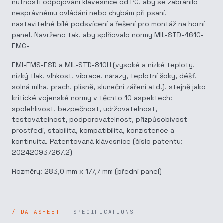
nutnosti odpojování klávesnice od PC, aby se zabránilo
nesprávnému ovládání nebo chybám při psaní,
nastavitelné bílé podsvícení a řešení pro montáž na horní
panel. Navrženo tak, aby splňovalo normy MIL-STD-461G-
EMC-
EMI-EMS-ESD a MIL-STD-810H (vysoké a nízké teploty,
nízký tlak, vlhkost, vibrace, nárazy, teplotní šoky, déšť,
solná mlha, prach, plísně, sluneční záření atd.), stejně jako
kritické vojenské normy v těchto 10 aspektech:
spolehlivost, bezpečnost, udržovatelnost,
testovatelnost, podporovatelnost, přizpůsobivost
prostředí, stabilita, kompatibilita, konzistence a
kontinuita. Patentovaná klávesnice (číslo patentu:
202420937267.2)
Rozměry: 283,0 mm x 177,7 mm (přední panel)
SPECIFICATIONS