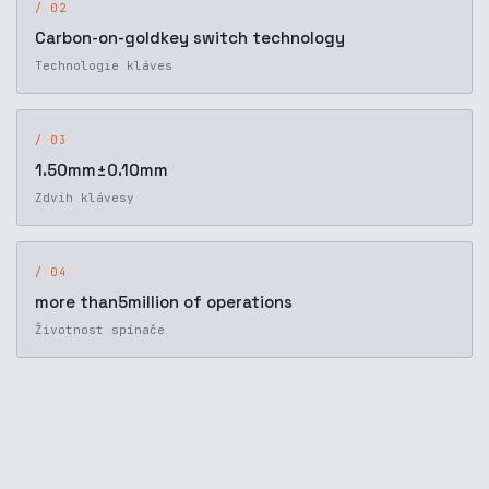
/ 02
Carbon-on-goldkey switch technology
Technologie kláves
/ 03
1.50mm±0.10mm
Zdvih klávesy
/ 04
more than5million of operations
Životnost spínače