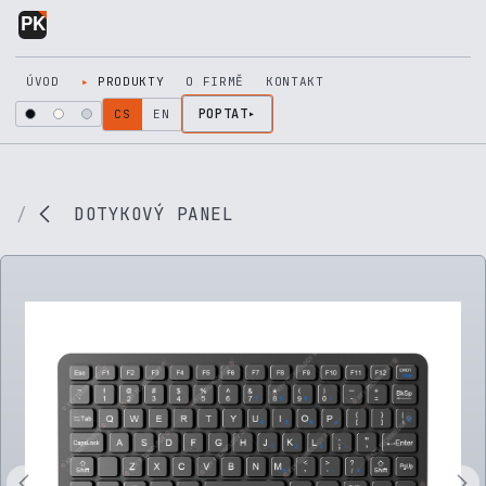
Přejít na obsah
ÚVOD
PRODUKTY
O FIRMĚ
KONTAKT
POPTAT
CS
EN
DOTYKOVÝ PANEL