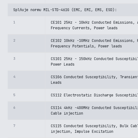
Splňuje normu MIL-STD-461G (EMC, EMI, EMS, ESD):
1
CE101 25Hz - 10kHz Conducted Emissions, 
Frequency Currents, Power leads
2
CE102 10kHz -10MHz Conducted Emissions, 
Frequency Potentials, Power leads
3
CS101 25Hz - 150kHz Conducted Susceptibi
Power Leads
4
CS106 Conducted Susceptibility, Transien
Leads
5
CS112 Electrostatic Discharge Susceptibi
6
CS114 4kHz -400MHz Conducted Susceptibil
Cable injection
7
CS115 Conducted Susceptibility, Bulk Cab
injection, Impulse Excitation