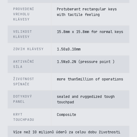
PROVEDENÍ
Protuberant rectangular keys
VRCHOLU
with tactile feeling
KLÁVESY
VELIKOST
15.8mm x 15.8mm for normal keys
KLÁVESY
ZDVIH KLÁVESY
1.50±0.10mm
AKTIVAČNÍ
1.5N±0.2N (pressure point )
SÍLA
ŽIVOTNOST
more than5million of operations
SPÍNAČE
DOTYKOVÝ
sealed and ruggedized tough
PANEL
touchpad
KRYT
Composite
TOUCHPADU
Více než 10 milionů úderů za celou dobu životnosti