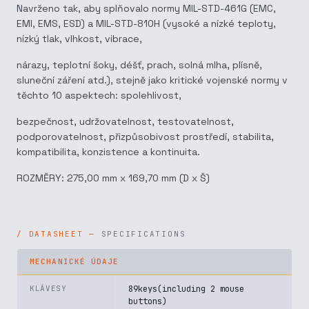
Navrženo tak, aby splňovalo normy MIL-STD-461G (EMC,
EMI, EMS, ESD) a MIL-STD-810H (vysoké a nízké teploty,
nízký tlak, vlhkost, vibrace,
nárazy, teplotní šoky, déšť, prach, solná mlha, plísně,
sluneční záření atd.), stejně jako kritické vojenské normy v
těchto 10 aspektech: spolehlivost,
bezpečnost, udržovatelnost, testovatelnost,
podporovatelnost, přizpůsobivost prostředí, stabilita,
kompatibilita, konzistence a kontinuita.
ROZMĚRY: 275,00 mm x 169,70 mm (D x Š)
SPECIFICATIONS
MECHANICKÉ ÚDAJE
KLÁVESY
89keys(including 2 mouse
buttons)