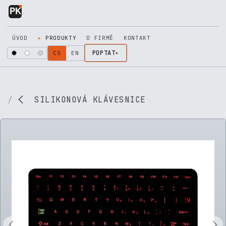
Přejít na obsah
ÚVOD
PRODUKTY
O FIRMĚ
KONTAKT
POPTAT
CS
EN
SILIKONOVÁ KLÁVESNICE