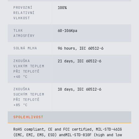
PROVOZNÍ
100%
RELATIVNÍ
VLHKOST
TLAK
60-106Kpa
ATMOSFÉRY
SOLNÁ MLHA
96 hours, IEC 60512-6
ZKOUŠKA
21 days, IEC 60512-6
VLHKÝM TEPLEM
PŘI TEPLOTĚ
+40 °C
ZKOUŠKA
10 days, IEC 60512-6
SUCHÝM TEPLEM
PŘI TEPLOTĚ
+85 °C
SPOLEHLIVOST
RoHS compliant, CE and FCC certified, MIL-STD-461G
(EMC, EMI, EMS, ESD) andMIL-STD-810F (high and low