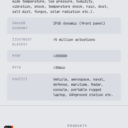
wide temperature, low pressure, humidity,
vibration, shock, temperature shock, rain, dust,
salt mist, fungus, solar radiation etc.).
ÚROVEŇ
IP65 dynamic (front panel)
OCHRANY
ŽIVOTNOST
>5 million actuations
KLÁVESY
MTBF
>20000H
MTTR
<30min
POUŽITÍ
Vehicle, aerospace, naval,
defense, maritime, Radar,
console, portable rugged
laptop, UAVground station etc.
PRODUKTY