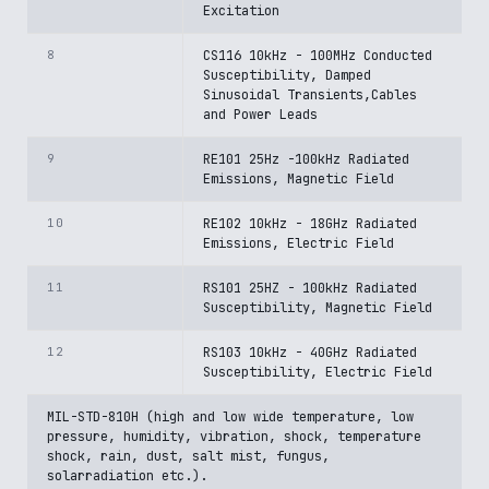
Excitation
8
CS116 10kHz - 100MHz Conducted
Susceptibility, Damped
Sinusoidal Transients,Cables
and Power Leads
9
RE101 25Hz -100kHz Radiated
Emissions, Magnetic Field
10
RE102 10kHz - 18GHz Radiated
Emissions, Electric Field
11
RS101 25HZ - 100kHz Radiated
Susceptibility, Magnetic Field
12
RS103 10kHz - 40GHz Radiated
Susceptibility, Electric Field
MIL-STD-810H (high and low wide temperature, low
pressure, humidity, vibration, shock, temperature
shock, rain, dust, salt mist, fungus,
solarradiation etc.).