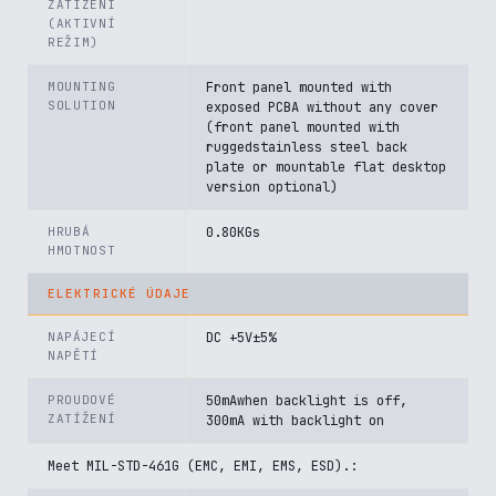
ZATÍŽENÍ
(AKTIVNÍ
REŽIM)
MOUNTING
Front panel mounted with
SOLUTION
exposed PCBA without any cover
(front panel mounted with
ruggedstainless steel back
plate or mountable flat desktop
version optional)
HRUBÁ
0.80KGs
HMOTNOST
ELEKTRICKÉ ÚDAJE
NAPÁJECÍ
DC +5V±5%
NAPĚTÍ
PROUDOVÉ
50mAwhen backlight is off,
ZATÍŽENÍ
300mA with backlight on
Meet MIL-STD-461G (EMC, EMI, EMS, ESD).: