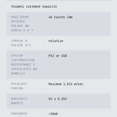
Snímání vzájemné kapacity
ROZLIŠENÍ
40 Counts /mm
DETEKCE
POLOHY NA
OSÁCH X A Y
ZPRÁVA O
relative
POLOZE X/Y
VÝSTUP
PS2 or USB
(AUTOMATICKÉ
ROZPOZNÁNÍ V
ZÁVISLOSTI NA
KABELU)
RYCHLOST
Maximum 1,016 m/sec
POHYBU
NAPÁJECÍ
5V ± 0.25V
NAPĚTÍ
PROUDOVÉ
<10mA