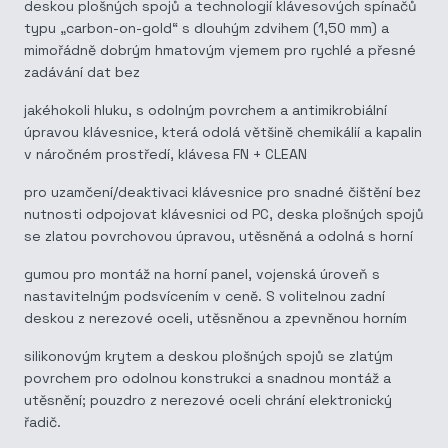
deskou plošných spojů a technologií klávesových spínačů
typu „carbon-on-gold“ s dlouhým zdvihem (1,50 mm) a
mimořádně dobrým hmatovým vjemem pro rychlé a přesné
zadávání dat bez
jakéhokoli hluku, s odolným povrchem a antimikrobiální
úpravou klávesnice, která odolá většině chemikálií a kapalin
v náročném prostředí, klávesa FN + CLEAN
pro uzamčení/deaktivaci klávesnice pro snadné čištění bez
nutnosti odpojovat klávesnici od PC, deska plošných spojů
se zlatou povrchovou úpravou, utěsněná a odolná s horní
gumou pro montáž na horní panel, vojenská úroveň s
nastavitelným podsvícením v ceně. S volitelnou zadní
deskou z nerezové oceli, utěsněnou a zpevněnou horním
silikonovým krytem a deskou plošných spojů se zlatým
povrchem pro odolnou konstrukci a snadnou montáž a
utěsnění; pouzdro z nerezové oceli chrání elektronický
řadič.