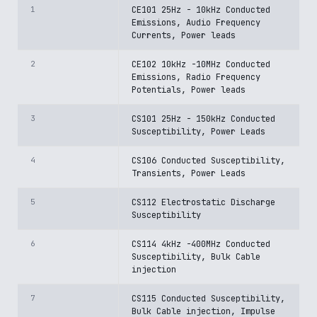
1
CE101 25Hz - 10kHz Conducted
Emissions, Audio Frequency
Currents, Power leads
2
CE102 10kHz -10MHz Conducted
Emissions, Radio Frequency
Potentials, Power leads
3
CS101 25Hz - 150kHz Conducted
Susceptibility, Power Leads
4
CS106 Conducted Susceptibility,
Transients, Power Leads
5
CS112 Electrostatic Discharge
Susceptibility
6
CS114 4kHz -400MHz Conducted
Susceptibility, Bulk Cable
injection
7
CS115 Conducted Susceptibility,
Bulk Cable injection, Impulse