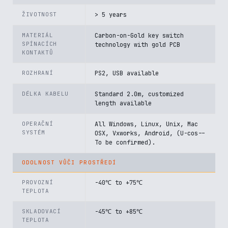
ŽIVOTNOST
> 5 years
MATERIÁL
Carbon-on-Gold key switch
SPÍNACÍCH
technology with gold PCB
KONTAKTŮ
ROZHRANÍ
PS2, USB available
DÉLKA KABELU
Standard 2.0m, customized
length available
OPERAČNÍ
All Windows, Linux, Unix, Mac
SYSTÉM
OSX, Vxworks, Android, (U-cos--
To be confirmed).
ODOLNOST VŮČI PROSTŘEDÍ
PROVOZNÍ
-40℃ to +75℃
TEPLOTA
SKLADOVACÍ
-45℃ to +85℃
TEPLOTA