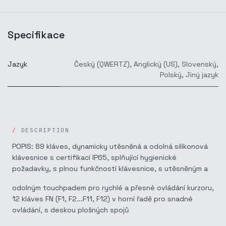
Specifikace
Jazyk
Český (QWERTZ)
,
Anglický (US)
,
Slovenský
,
Polský
,
Jiný jazyk
DESCRIPTION
POPIS: 89 kláves, dynamicky utěsněná a odolná silikonová
klávesnice s certifikací IP65, splňující hygienické
požadavky, s plnou funkčností klávesnice, s utěsněným a
odolným touchpadem pro rychlé a přesné ovládání kurzoru,
12 kláves FN (F1, F2...F11, F12) v horní řadě pro snadné
ovládání, s deskou plošných spojů