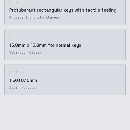
/ 02
Protuberant rectangular keys with tactile feeling
Provedení vrcholu klávesy
/ 03
15.8mm x 15.8mm for normal keys
Velikost klávesy
/ 04
1.50±0.10mm
Zdvih klávesy