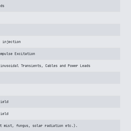
ads
s
e injection
Impulse Excitation
Sinusoidal Transients, Cables and Power Leads
Field
Field
t mist, fungus, solar radiation etc.).