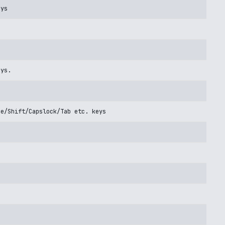
eys
eys.
ce/Shift/Capslock/Tab etc. keys