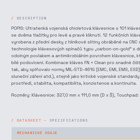
DESCRIPTION
POPIS: Ultratenká vojenská chicletová klávesnice s 101 klá
se dvěma tlačítky pro levé a pravé kliknutí. 12 funkčních kláve
vyrobena z přední desky z hliníkové slitiny obráběné na CNC 
technologie klávesových spínačů typu „carbon-on-gold“ s dr
odolným povlakem a antimikrobiálním povrchem klávesnice, kte
bílé podsvícení. Kombinace kláves FN + Clean pro snadné či
tak, aby splňovalo normy MIL-STD-461G (EMC, EMI, EMS, ESD) a 
sluneční záření atd.), stejně jako kritické vojenské standa
prostředí, stabilita, kompatibilita, konzistence a kontinuita.
Rozměry: Klávesnice: 327,0 mm x 111,0 mm (D x Š), Touchpad:
SPECIFICATIONS
MECHANICKÉ ÚDAJE