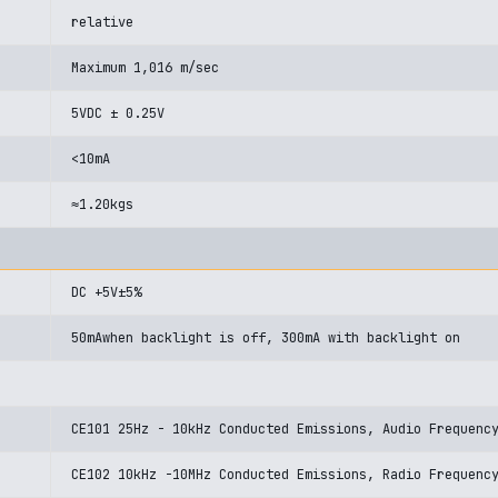
relative
Maximum 1,016 m/sec
5VDC ± 0.25V
<10mA
≈1.20kgs
DC +5V±5%
50mAwhen backlight is off, 300mA with backlight on
CE101 25Hz - 10kHz Conducted Emissions, Audio Frequenc
CE102 10kHz -10MHz Conducted Emissions, Radio Frequenc