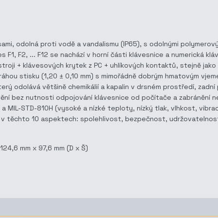
vesami, odolná proti vodě a vandalismu (IP65), s odolnými polyme
s F1, F2, ... F12 se nachází v horní části klávesnice a numerická kl
stroji + klávesových krytek z PC + uhlíkových kontaktů, stejně jak
áhou stisku (1,20 ± 0,10 mm) s mimořádně dobrým hmatovým vjemem
rý odolává většině chemikálií a kapalin v drsném prostředí, zadní
štění bez nutnosti odpojování klávesnice od počítače a zabráněn
MIL-STD-810H (vysoké a nízké teploty, nízký tlak, vlhkost, vibrace,
rdy v těchto 10 aspektech: spolehlivost, bezpečnost, udržovateln
 124,6 mm x 97,6 mm (D x Š)