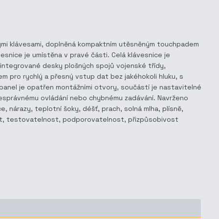
rovými klávesami, doplněná kompaktním utěsněným touchpadem
ávesnice je umístěna v pravé části. Celá klávesnice je
o integrované desky plošných spojů vojenské třídy,
 pro rychlý a přesný vstup dat bez jakéhokoli hluku, s
 panel je opatřen montážními otvory, součástí je nastavitelné
í nesprávnému ovládání nebo chybnému zadávání. Navrženo
 nárazy, teplotní šoky, déšť, prach, solná mlha, plísně,
ost, testovatelnost, podporovatelnost, přizpůsobivost