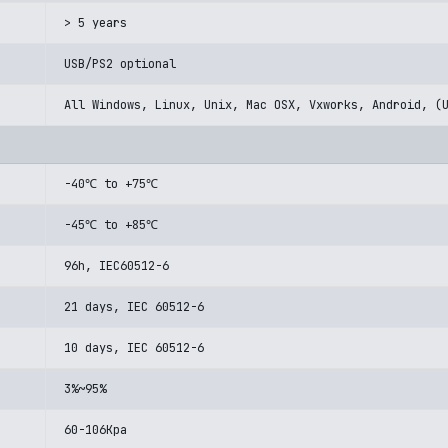
> 5 years
USB/PS2 optional
All Windows, Linux, Unix, Mac OSX, Vxworks, Android, (
-40℃ to +75℃
-45℃ to +85℃
96h, IEC60512-6
21 days, IEC 60512-6
10 days, IEC 60512-6
3%~95%
60-106Kpa