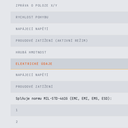
ZPRÁVA O POLOZE X/Y
RYCHLOST POHYBU
NAPÁJECÍ NAPĚTÍ
PROUDOVÉ ZATÍŽENÍ (AKTIVNÍ REŽIM)
HRUBÁ HMOTNOST
ELEKTRICKÉ ÚDAJE
NAPÁJECÍ NAPĚTÍ
PROUDOVÉ ZATÍŽENÍ
Splňuje normu MIL-STD-461G (EMC, EMI, EMS, ESD):
1
2