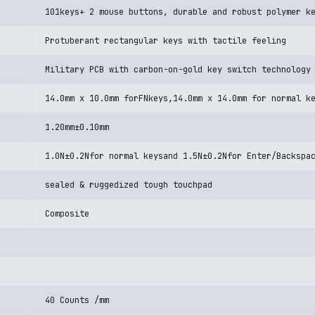
101keys+ 2 mouse buttons, durable and robust polymer k
Protuberant rectangular keys with tactile feeling
Military PCB with carbon-on-gold key switch technology
14.0mm x 10.0mm forFNkeys,14.0mm x 14.0mm for normal k
1.20mm±0.10mm
1.0N±0.2Nfor normal keysand 1.5N±0.2Nfor Enter/Backspa
sealed & ruggedized tough touchpad
Composite
40 Counts /mm