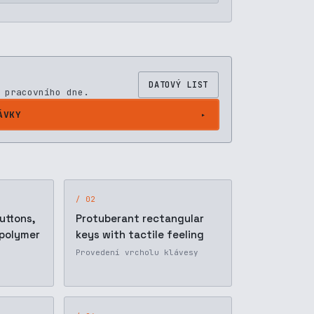
DATOVÝ LIST
 pracovního dne.
ÁVKY
/ 02
uttons,
Protuberant rectangular
 polymer
keys with tactile feeling
Provedení vrcholu klávesy