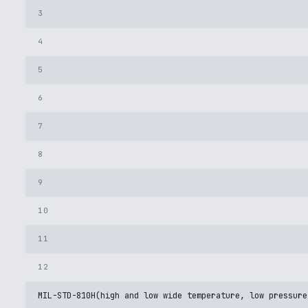
3
4
5
6
7
8
9
10
11
12
MIL-STD-810H(high and low wide temperature, low pressure