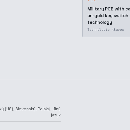
/ 03
Military PCB with c
on-gold key switch
technology
Technologie kláves
ký (US)
,
Slovenský
,
Polský
,
Jiný
jazyk