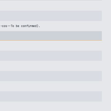
U-cos--To be confirmed).