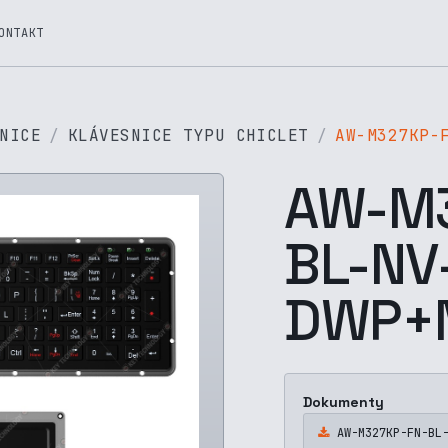
ONTAKT
NICE
KLÁVESNICE TYPU CHICLET
AW-M327KP-
AW-M3
BL-NV
DWP+
Dokumenty
AW-M327KP-FN-BL