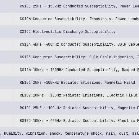
CS101 25Hz - 150kHz Conducted Susceptibility, Power Le
CS106 Conducted Susceptibility, Transients, Power Lead
CS112 Electrostatic Discharge Susceptibility
CS114 4kHz -400MHz Conducted Susceptibility, Bulk Cabl
CS115 Conducted Susceptibility, Bulk Cable injection, 
CS116 10kHz - 100MHz Conducted Susceptibility, Damped 
RE101 25Hz -100kHz Radiated Emissions, Magnetic Field
RE102 10kHz - 18GHz Radiated Emissions, Electric Field
RS101 25HZ - 100kHz Radiated Susceptibility, Magnetic 
RS103 10kHz - 40GHz Radiated Susceptibility, Electric 
, humidity, vibration, shock, temperature shock, rain, dust, sal