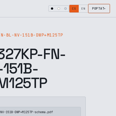
POPTAT
CS
EN
FN-BL-NV-151B-DWP+M125TP
27KP-FN-
-151B-
M125TP
-NV-151B-DWP+M125TP-schema.pdf