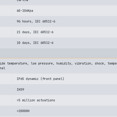
3%~95%
60-106Kpa
96 hours, IEC 60512-6
21 days, IEC 60512-6
10 days, IEC 60512-6
ide temperature, low pressure, humidity, vibration, shock, tempe
nal
IP65 dynamic (front panel)
IK09
>5 million actuations
>20000H