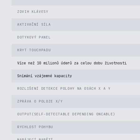
ZDVIH KLÁVESY
AKTIVAČNÍ SÍLA
DOTYKOVÝ PANEL
KRYT TOUCHPADU
Více než 10 milionů úderů za celou dobu životnosti
Snímání vzájemné kapacity
ROZLIŠENÍ DETEKCE POLOHY NA OSÁCH X A Y
ZPRÁVA O POLOZE X/Y
OUTPUT(SELF-DETECTABLE DEPENDING ONCABLE)
RYCHLOST POHYBU
NAPÁJECÍ NAPĚTÍ