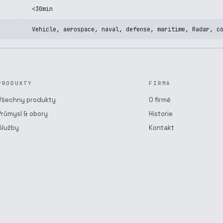
<30min
Vehicle, aerospace, naval, defense, maritime, Radar, c
PRODUKTY
FIRMA
Všechny produkty
O firmě
Průmysl & obory
Historie
Služby
Kontakt