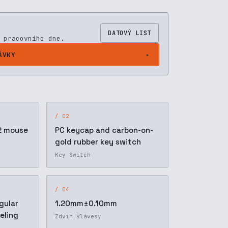
DATOVÝ LIST
 pracovního dne.
ÁVKY
/ 02
 2 mouse
PC keycap and carbon-on-
gold rubber key switch
Key Switch
/ 04
gular
1.20mm±0.10mm
eling
Zdvih klávesy