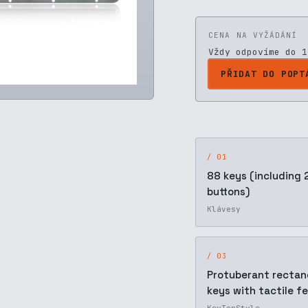
CENA NA VYŽÁDÁNÍ
Vždy odpovíme do 1
PŘIDAT DO POPT
/ 01
88 keys (including
buttons)
Klávesy
/ 03
Protuberant rectan
keys with tactile fe