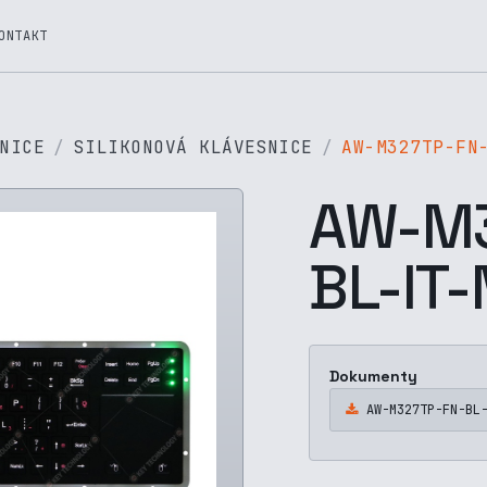
ONTAKT
NICE
SILIKONOVÁ KLÁVESNICE
AW-M327TP-FN
AW-M3
BL-IT
Dokumenty
AW-M327TP-FN-BL