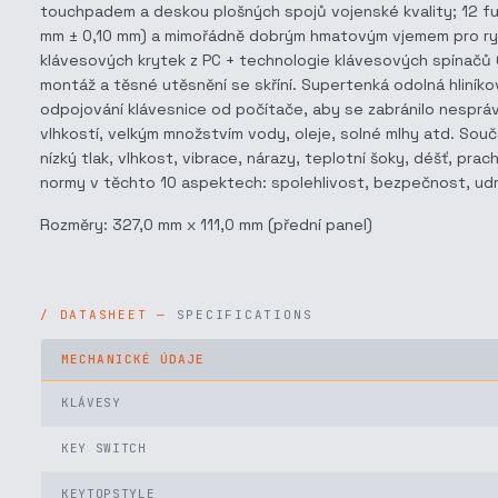
touchpadem a deskou plošných spojů vojenské kvality; 12 funk
mm ± 0,10 mm) a mimořádně dobrým hmatovým vjemem pro rychlý
klávesových krytek z PC + technologie klávesových spínačů 
montáž a těsné utěsnění se skříní. Supertenká odolná hliník
odpojování klávesnice od počítače, aby se zabránilo nespráv
vlhkostí, velkým množstvím vody, oleje, solné mlhy atd. Souč
nízký tlak, vlhkost, vibrace, nárazy, teplotní šoky, déšť, pra
normy v těchto 10 aspektech: spolehlivost, bezpečnost, udrž
Rozměry: 327,0 mm x 111,0 mm (přední panel)
SPECIFICATIONS
MECHANICKÉ ÚDAJE
KLÁVESY
KEY SWITCH
KEYTOPSTYLE