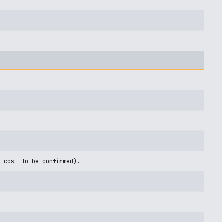
U-cos--To be confirmed).