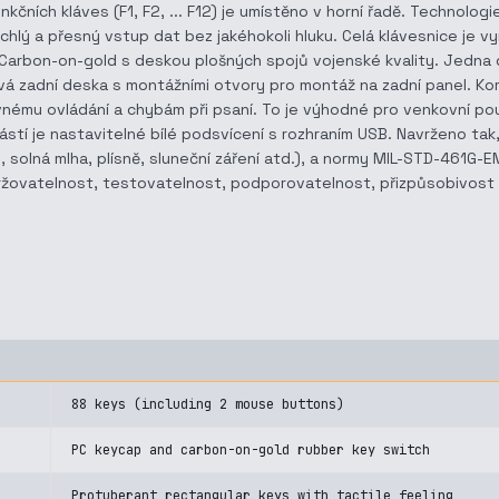
čních kláves (F1, F2, ... F12) je umístěno v horní řadě. Technolo
 a přesný vstup dat bez jakéhokoli hluku. Celá klávesnice je vyr
Carbon-on-gold s deskou plošných spojů vojenské kvality. Jedna 
ová zadní deska s montážními otvory pro montáž na zadní panel. Ko
nému ovládání a chybám při psaní. To je výhodné pro venkovní použ
ástí je nastavitelné bílé podsvícení s rozhraním USB. Navrženo ta
ch, solná mlha, plísně, sluneční záření atd.), a normy MIL-STD-461G-
ovatelnost, testovatelnost, podporovatelnost, přizpůsobivost pros
88 keys (including 2 mouse buttons)
PC keycap and carbon-on-gold rubber key switch
Protuberant rectangular keys with tactile feeling