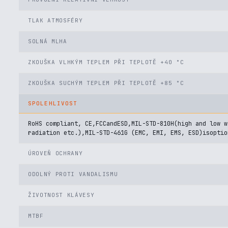
TLAK ATMOSFÉRY
SOLNÁ MLHA
ZKOUŠKA VLHKÝM TEPLEM PŘI TEPLOTĚ +40 °C
ZKOUŠKA SUCHÝM TEPLEM PŘI TEPLOTĚ +85 °C
SPOLEHLIVOST
RoHS compliant, CE,FCCandESD,MIL-STD-810H(high and low w
radiation etc.),MIL-STD-461G (EMC, EMI, EMS, ESD)isoptio
ÚROVEŇ OCHRANY
ODOLNÝ PROTI VANDALISMU
ŽIVOTNOST KLÁVESY
MTBF