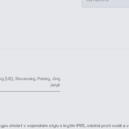
KeyTopStyle
ký (US)
,
Slovenský
,
Polský
,
Jiný
jazyk
 typu chiclet v vojenském stylu s krytím IP65, odolná proti vodě 