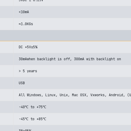
5VDC ± 0.25V
<10mA
≈1.0KGs
DC +5V±5%
30mAwhen backlight is off, 300mA with backlight on
> 5 years
USB
All Windows, Linux, Unix, Mac OSX, Vxworks, Android, (
-40℃ to +75℃
-45℃ to +85℃