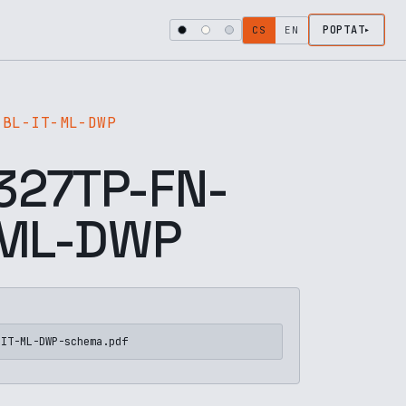
POPTAT
CS
EN
-BL-IT-ML-DWP
27TP-FN-
-ML-DWP
-IT-ML-DWP-schema.pdf