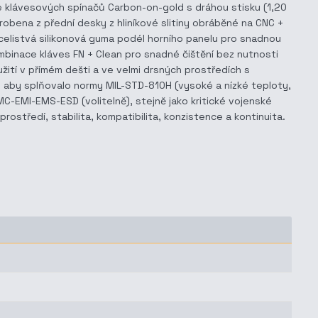
gie klávesových spínačů Carbon-on-gold s dráhou stisku (1,20
obena z přední desky z hliníkové slitiny obráběné na CNC +
celistvá silikonová guma podél horního panelu pro snadnou
mbinace kláves FN + Clean pro snadné čištění bez nutnosti
ití v přímém dešti a ve velmi drsných prostředích s
k, aby splňovalo normy MIL-STD-810H (vysoké a nízké teploty,
EMC-EMI-EMS-ESD (volitelně), stejně jako kritické vojenské
tředí, stabilita, kompatibilita, konzistence a kontinuita.