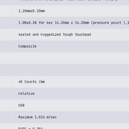
1.20mm±0.10mm
1.0N±0.2N for key 14.20mm x 14.20mm (pressure point ),
sealed and ruggedized tough touchpad
Composite
40 Counts /mm
relative
USB
Maximum 1,016 m/sec