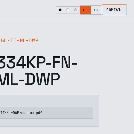
POPTAT
CS
EN
-BL-IT-ML-DWP
34KP-FN-
-ML-DWP
-IT-ML-DWP-schema.pdf