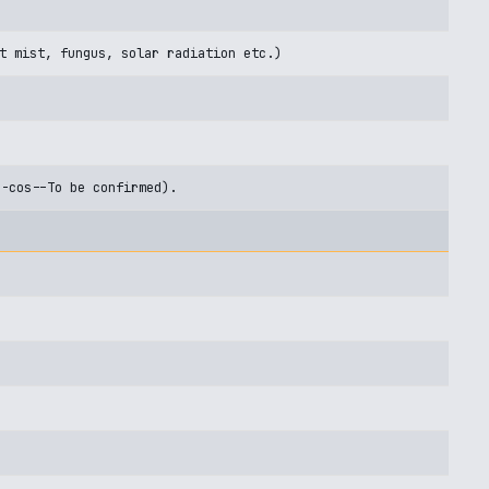
t mist, fungus, solar radiation etc.)
U-cos--To be confirmed).