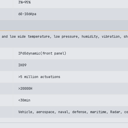
3%~95%
60-106Kpa
 and low wide temperature, low pressure, humidity, vibration, sh
IP65dynamic(front panel)
IK09
>5 million actuations
>20000H
<30min
Vehicle, aerospace, naval, defense, maritime, Radar, c