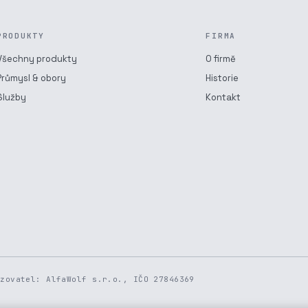
PRODUKTY
FIRMA
Všechny produkty
O firmě
Průmysl & obory
Historie
Služby
Kontakt
ozovatel: AlfaWolf s.r.o., IČO 27846369