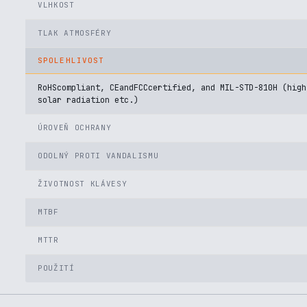
VLHKOST
TLAK ATMOSFÉRY
SPOLEHLIVOST
RoHScompliant, CEandFCCcertified, and MIL-STD-810H (high
solar radiation etc.)
ÚROVEŇ OCHRANY
ODOLNÝ PROTI VANDALISMU
ŽIVOTNOST KLÁVESY
MTBF
MTTR
POUŽITÍ