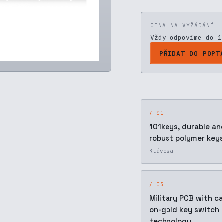
CENA NA VYŽÁDÁNÍ
Vždy odpovíme do 1
PŘIDAT DO POPT
/ 01
101keys, durable an
robust polymer key
Klávesa
/ 03
Military PCB with c
on-gold key switch
technology