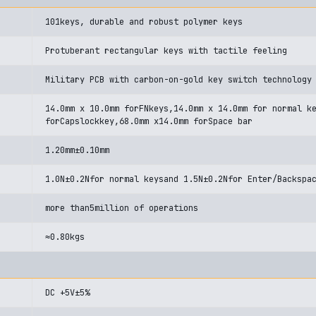
101keys, durable and robust polymer keys
Protuberant rectangular keys with tactile feeling
Military PCB with carbon-on-gold key switch technology
14.0mm x 10.0mm forFNkeys,14.0mm x 14.0mm for normal k
forCapslockkey,68.0mm x14.0mm forSpace bar
1.20mm±0.10mm
1.0N±0.2Nfor normal keysand 1.5N±0.2Nfor Enter/Backspa
more than5million of operations
≈0.80kgs
DC +5V±5%