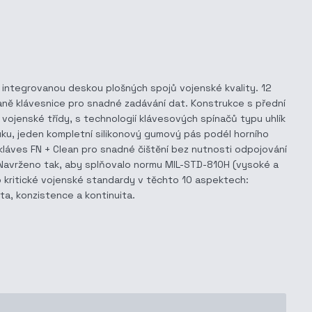
a integrovanou deskou plošných spojů vojenské kvality. 12
traně klávesnice pro snadné zadávání dat. Konstrukce s přední
 vojenské třídy, s technologií klávesových spínačů typu uhlík
uku, jeden kompletní silikonový gumový pás podél horního
kláves FN + Clean pro snadné čištění bez nutnosti odpojování
 Navrženo tak, aby splňovalo normu MIL-STD-810H (vysoké a
jako kritické vojenské standardy v těchto 10 aspektech:
ta, konzistence a kontinuita.