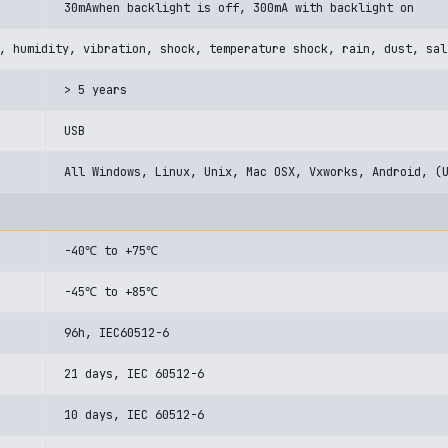
30mAwhen backlight is off, 300mA with backlight on
, humidity, vibration, shock, temperature shock, rain, dust, sal
> 5 years
USB
All Windows, Linux, Unix, Mac OSX, Vxworks, Android, (
-40℃ to +75℃
-45℃ to +85℃
96h, IEC60512-6
21 days, IEC 60512-6
10 days, IEC 60512-6