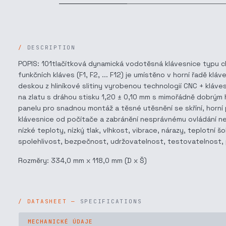
DESCRIPTION
POPIS: 101tlačítková dynamická vodotěsná klávesnice typu ch
funkčních kláves (F1, F2, ... F12) je umístěno v horní řadě 
deskou z hliníkové slitiny vyrobenou technologií CNC + kláve
na zlatu s dráhou stisku 1,20 ± 0,10 mm s mimořádně dobrým
panelu pro snadnou montáž a těsné utěsnění se skříní, horní
klávesnice od počítače a zabránění nesprávnému ovládání ne
nízké teploty, nízký tlak, vlhkost, vibrace, nárazy, teplotní 
spolehlivost, bezpečnost, udržovatelnost, testovatelnost, p
Rozměry: 334,0 mm x 118,0 mm (D x Š)
SPECIFICATIONS
MECHANICKÉ ÚDAJE