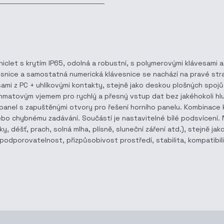
iclet s krytím IP65, odolná a robustní, s polymerovými klávesami 
klávesnice a samostatná numerická klávesnice se nachází na pravé s
sami z PC + uhlíkovými kontakty, stejně jako deskou plošných spojů
 hmatovým vjemem pro rychlý a přesný vstup dat bez jakéhokoli hl
 panel s zapuštěnými otvory pro řešení horního panelu. Kombinace 
bo chybnému zadávání. Součástí je nastavitelné bílé podsvícení.
šoky, déšť, prach, solná mlha, plísně, sluneční záření atd.), stejně 
odporovatelnost, přizpůsobivost prostředí, stabilita, kompatibili