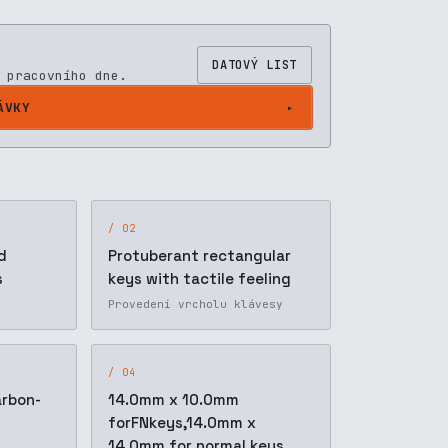
DATOVÝ LIST
 pracovního dne.
ÁVKY
/ 02
d
Protuberant rectangular
s
keys with tactile feeling
Provedení vrcholu klávesy
/ 04
arbon-
14.0mm x 10.0mm
forFNkeys,14.0mm x
14.0mm for normal keys,