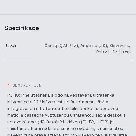
Specifikace
Jazyk
Český (QWERTZ)
,
Anglický (US)
,
Slovenský
,
Polský
,
Jiný jazyk
DESCRIPTION
POPIS: Plně utěsněná a odolná vestavěná ultratenká
klávesnice s 102 klávesami, splňující normu IP67, s
integrovanou ultratenkou flexibilní deskou s bodovou
maticí a částečně vyztuženou ultratenkou zadní deskou z
nerezové oceli; 12 funkčních kláves (F1, F2, … F12) je
umístěno v horní řadě pro snadné ovládání, s numerickou
klávesnicí na pravé straně. Povrch klávesnice využívá ultra