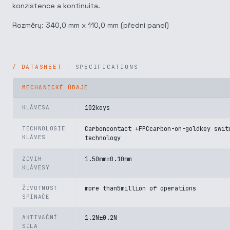
konzistence a kontinuita.
Rozměry: 340,0 mm x 110,0 mm (přední panel)
SPECIFICATIONS
MECHANICKÉ ÚDAJE
KLÁVESA
102keys
TECHNOLOGIE
Carboncontact +FPCcarbon-on-goldkey swit
KLÁVES
technology
ZDVIH
1.50mm±0.10mm
KLÁVESY
ŽIVOTNOST
more than5million of operations
SPÍNAČE
AKTIVAČNÍ
1.2N±0.2N
SÍLA