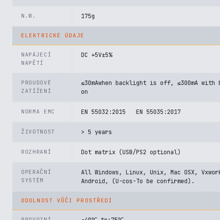
N.W.
175g
ELEKTRICKÉ ÚDAJE
NAPÁJECÍ
DC +5V±5%
NAPĚTÍ
PROUDOVÉ
≤30mAwhen backlight is off, ≤300mA with 
ZATÍŽENÍ
on
NORMA EMC
EN 55032:2015 EN 55035:2017
ŽIVOTNOST
> 5 years
ROZHRANÍ
Dot matrix (USB/PS2 optional)
OPERAČNÍ
All Windows, Linux, Unix, Mac OSX, Vxwor
SYSTÉM
Android, (U-cos-To be confirmed).
ODOLNOST VŮČI PROSTŘEDÍ
PROVOZNÍ