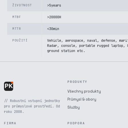
ŽIVOTNOST
>5years
MTBF
>20000H
MTTR
<30min
POUŽITÍ
Vehicle, aerospace, naval, defense, mari
Radar, console, portable rugged laptop, 
ground station etc.
PRODUKTY
Všechny produkty
Průmysl & obory
// Robustní vstupní jednotky
pro průmyslové prostředí. Od
Služby
roku 2008.
FIRMA
PODPORA