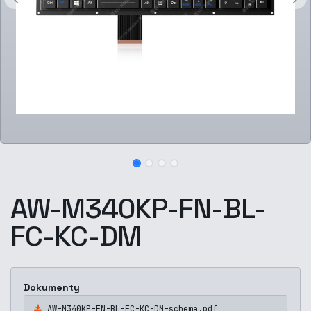
AW-M340KP-FN-BL-
FC-KC-DM
Dokumenty
AW-M340KP-FN-BL-FC-KC-DM-schema.pdf