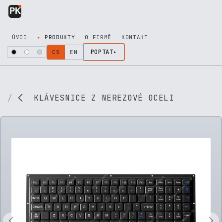
Přejít na obsah
ÚVOD
PRODUKTY
O FIRMĚ
KONTAKT
POPTAT
CS
EN
KLÁVESNICE Z NEREZOVÉ OCELI