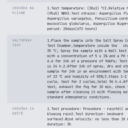
ZKOUŠKA NA
1.Test temperature: (30±1) ℃2.Relative 
PLÍSNĚ
(95±5) %RH3.Test strains: Aspergillus fl
Aspergillus variegatus, Penicillium cord
mucocellus globularis, Aspergillus Niger
period: 28days(672 hours)
SALTSPRAY
1.Place the sample into the Salt Spray C
TEST
Test Chamber,temperature inside the ch
35 ℃; Spray the sample with a NaCl test
with a concentration of 5 ± 1% and a PH 
6.6 for 24h at a pressure of 96kPa; Test
is 24 h.2.After 24h of spray, dry and st
sample for 24h in an environment with te
of 23 ℃ and humidity of 50%;3.Steps 1-2
cycle, test for 2 cycles,total 96 h.4.Af
test, exhaust the fog for 10 min, check 
sample after cleaning it with flowing wa
standard atmospheric conditions.
ZKOUŠKA ZA
1.Test procedure: Procedure - rainfall a
DEŠTĚ
blowing rain2.Test direction: keyboard
surface3.Wind velocity: no less than 18 
duration: 3h