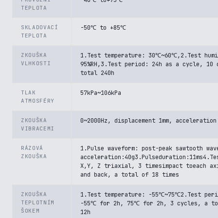
-40℃ to+75℃
TEPLOTA
SKLADOVACÍ
-50℃ to +85℃
TEPLOTA
ZKOUŠKA
1.Test temperature: 30℃~60℃,2.Test humi
VLHKOSTI
95%RH,3.Test period: 24h as a cycle, 10 
total 240h
TLAK
57kPa~106kPa
ATMOSFÉRY
ZKOUŠKA
0~2000Hz, displacement 1mm, acceleration
VIBRACEMI
RÁZOVÁ
1.Pulse waveform: post-peak sawtooth wav
ZKOUŠKA
acceleration:40g3.Pulseduration:11ms4.Te
X,Y, Z triaxial, 3 timesimpact toeach ax
and back, a total of 18 times
ZKOUŠKA
1.Test temperature: -55℃~75℃2.Test peri
TEPLOTNÍM
-55℃ for 2h, 75℃ for 2h, 3 cycles, a to
ŠOKEM
12h