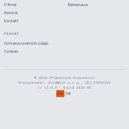
O firmě
Reklamace
Historie
Kontakt
PRÁVNÍ
Ochrana osobních údajů
Cookies
© 2026 Průmyslové klávesnice
Provozovatel: AlfaWolf s.r.o., IČO 27846369
// v2.0.0 · build 2026-05
CS
EN