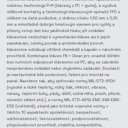
odolnou technologii P+R (klávesy z PC + guma), a využívá
uhlíkové kontakty a technologii klávesových spínačů FPC s
uhlíkem na zlaté podložce, s dráhou stisku 1,50 mm ± 0,10
mm a mimořádně dobrým hmatovým vjemem pro rychlý a
přesný vstup dat bez jakéhokoli hluku; při ovládání
klávesnice nedochází k vynechávání kláves ani k jejich
zasekávání, odolný povlak a antimikrobiální povrch
klávesnice odolávají většině chemikálií a kapalin v náročném
prostředí. Kombinace kláves FN + Clean pro snadné čištění
bez nutnosti odpojovat klávesnici od PC, aby se zabránilo
nesprávnému ovládání nebo chybnému zadávání. Součástí
je nastavitelné bílé podsvícení, řešení pro montáž na
panel. Navrženo tak, aby splňovalo normy MIL-STD-810H
(vysoké a nízké teploty, nízký tlak, vlhkost, vibrace,
nárazy, teplotní šoky, pády, déšť, solná mlha, prach, plísně,
sluneční záření atd.), a normy MIL-STD-461G-EMC-EMI-EMS-
ESD (volitelně), stejně jako kritické vojenské normy v
těchto 10 aspektech: spolehlivost, bezpečnost,
udržovatelnost, testovatelnost, podporovatelnost,
přizpůsobivost prostředí, stabilita, kompatibilita,