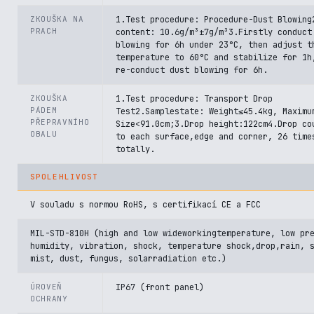
ZKOUŠKA NA
1.Test procedure: Procedure-Dust Blowing
PRACH
content: 10.6g/m³±7g/m³3.Firstly conduct
blowing for 6h under 23°C, then adjust t
temperature to 60°C and stabilize for 1h
re-conduct dust blowing for 6h.
ZKOUŠKA
1.Test procedure: Transport Drop
PÁDEM
Test2.Samplestate: Weight≤45.4kg, Maximu
PŘEPRAVNÍHO
Size<91.0cm;3.Drop height:122cm4.Drop co
OBALU
to each surface,edge and corner, 26 time
totally.
SPOLEHLIVOST
V souladu s normou RoHS, s certifikací CE a FCC
MIL-STD-810H (high and low wideworkingtemperature, low pr
humidity, vibration, shock, temperature shock,drop,rain, 
mist, dust, fungus, solarradiation etc.)
ÚROVEŇ
IP67 (front panel)
OCHRANY