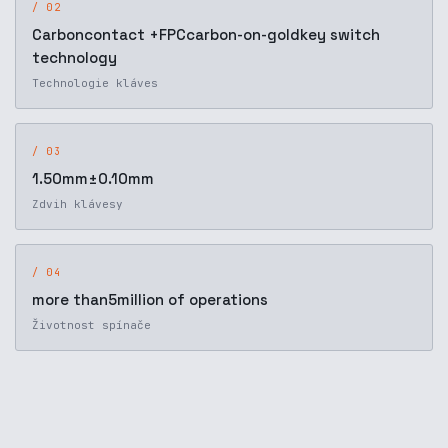
/ 02
Carboncontact +FPCcarbon-on-goldkey switch
technology
Technologie kláves
/ 03
1.50mm±0.10mm
Zdvih klávesy
/ 04
more than5million of operations
Životnost spínače