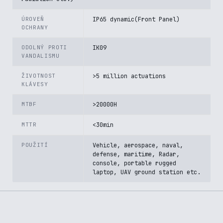
ÚROVEŇ
IP65 dynamic(Front Panel)
OCHRANY
ODOLNÝ PROTI
IK09
VANDALISMU
ŽIVOTNOST
>5 million actuations
KLÁVESY
MTBF
>20000H
MTTR
<30min
POUŽITÍ
Vehicle, aerospace, naval,
defense, maritime, Radar,
console, portable rugged
laptop, UAV ground station etc.