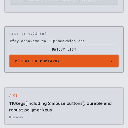
CENA NA VYŽÁDÁNÍ
Vždy odpovíme do 1 pracovního dne.
DATOVÝ LIST
PŘIDAT DO POPTÁVKY
/ 01
116keys(Including 2 mouse buttons), durable and
robust polymer keys
Klávesy