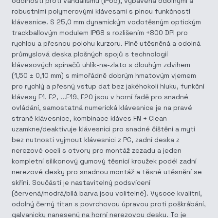
odolností proti vandalismu (IP65), vybavená odolnými a
robustními polymerovými klávesami s plnou funkčností
klávesnice. S 25,0 mm dynamickým vodotěsným optickým
trackballovým modulem IP68 s rozlišením +800 DPI pro
rychlou a přesnou polohu kurzoru. Plně utěsněná a odolná
průmyslová deska plošných spojů s technologií
klávesových spínačů uhlík-na-zlato s dlouhým zdvihem
(1,50 ± 0,10 mm) s mimořádně dobrým hmatovým vjemem
pro rychlý a přesný vstup dat bez jakéhokoli hluku, funkční
klávesy F1, F2, ...F19, F20 jsou v horní řadě pro snadné
ovládání, samostatná numerická klávesnice je na pravé
straně klávesnice, kombinace kláves FN + Clean
uzamkne/deaktivuje klávesnici pro snadné čištění a mytí
bez nutnosti vyjmout klávesnici z PC, zadní deska z
nerezové oceli s otvory pro montáž zezadu a jeden
kompletní silikonový gumový těsnicí kroužek podél zadní
nerezové desky pro snadnou montáž a těsné utěsnění se
skříní. Součástí je nastavitelný podsvícení
(červená/modrá/bílá barva jsou volitelné). Vysoce kvalitní,
odolný černý titan s povrchovou úpravou proti poškrábání,
galvanicky nanesený na horní nerezovou desku. To je