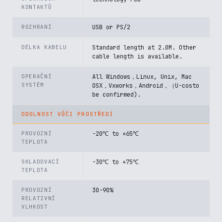
KONTAKTŮ
ROZHRANÍ
USB or PS/2
DÉLKA KABELU
Standard length at 2.0M. Other
cable length is available.
OPERAČNÍ
All Windows，Linux, Unix, Mac
SYSTÉM
OSX，Vxworks，Android，（U-costo
be confirmed).
ODOLNOST VŮČI PROSTŘEDÍ
PROVOZNÍ
-20℃ to +65℃
TEPLOTA
SKLADOVACÍ
-30℃ to +75℃
TEPLOTA
PROVOZNÍ
30-90%
RELATIVNÍ
VLHKOST