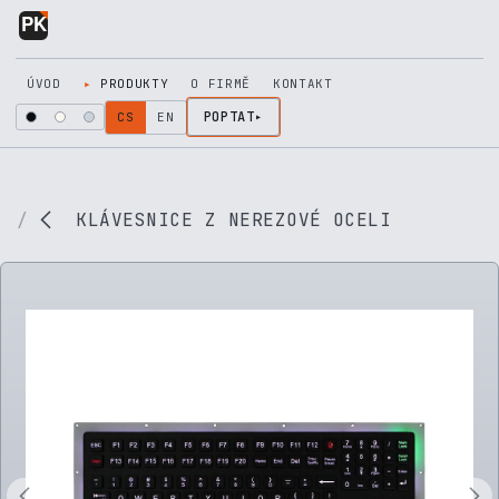
Přejít na obsah
ÚVOD
PRODUKTY
O FIRMĚ
KONTAKT
POPTAT
CS
EN
KLÁVESNICE Z NEREZOVÉ OCELI