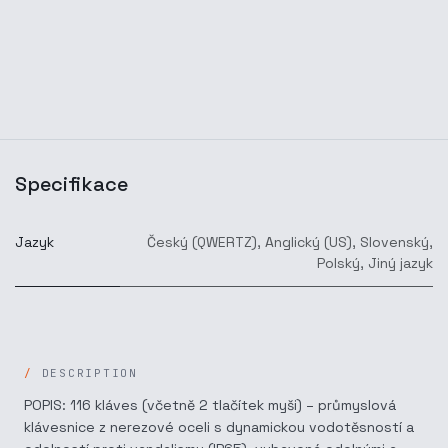
Specifikace
Jazyk
Český (QWERTZ)
,
Anglický (US)
,
Slovenský
,
Polský
,
Jiný jazyk
DESCRIPTION
POPIS: 116 kláves (včetně 2 tlačítek myši) – průmyslová
klávesnice z nerezové oceli s dynamickou vodotěsností a