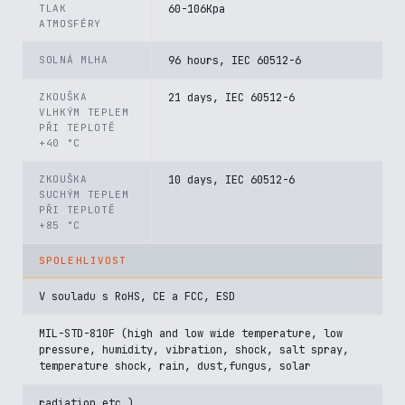
TLAK
60-106Kpa
ATMOSFÉRY
SOLNÁ MLHA
96 hours, IEC 60512-6
ZKOUŠKA
21 days, IEC 60512-6
VLHKÝM TEPLEM
PŘI TEPLOTĚ
+40 °C
ZKOUŠKA
10 days, IEC 60512-6
SUCHÝM TEPLEM
PŘI TEPLOTĚ
+85 °C
SPOLEHLIVOST
V souladu s RoHS, CE a FCC, ESD
MIL-STD-810F (high and low wide temperature, low
pressure, humidity, vibration, shock, salt spray,
temperature shock, rain, dust,fungus, solar
radiation etc.)