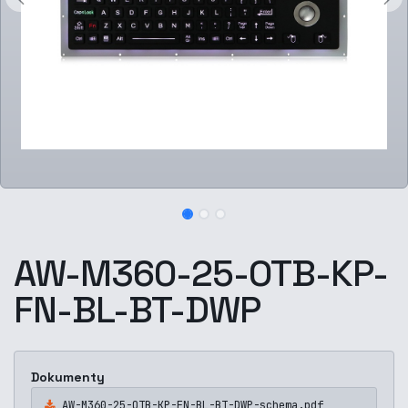
AW-M360-25-OTB-KP-
FN-BL-BT-DWP
Dokumenty
AW-M360-25-OTB-KP-FN-BL-BT-DWP-schema.pdf