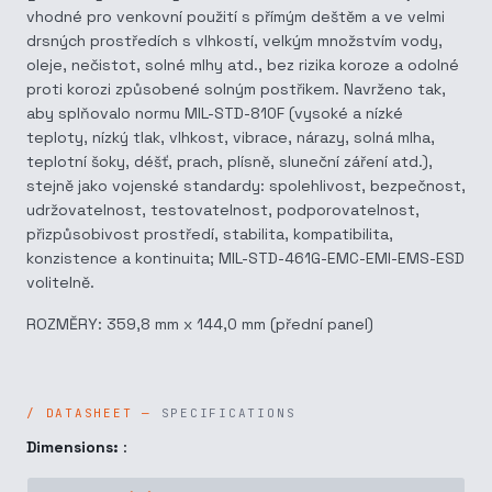
vhodné pro venkovní použití s přímým deštěm a ve velmi
drsných prostředích s vlhkostí, velkým množstvím vody,
oleje, nečistot, solné mlhy atd., bez rizika koroze a odolné
proti korozi způsobené solným postřikem. Navrženo tak,
aby splňovalo normu MIL-STD-810F (vysoké a nízké
teploty, nízký tlak, vlhkost, vibrace, nárazy, solná mlha,
teplotní šoky, déšť, prach, plísně, sluneční záření atd.),
stejně jako vojenské standardy: spolehlivost, bezpečnost,
udržovatelnost, testovatelnost, podporovatelnost,
přizpůsobivost prostředí, stabilita, kompatibilita,
konzistence a kontinuita; MIL-STD-461G-EMC-EMI-EMS-ESD
volitelně.
ROZMĚRY: 359,8 mm x 144,0 mm (přední panel)
SPECIFICATIONS
Dimensions:
: