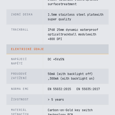
surfacetreatment
ZADNÍ DESKA
1.5mm stainless steel platewith
super quality
TRACKBALL
IP68 25mm dynamic waterproof
opticaltrackball modulewith
+800 DPI
ELEKTRICKÉ ÚDAJE
NAPÁJECÍ
DC +5V±5%
NAPĚTÍ
PROUDOVÉ
50mA (with backlight off)
ZATÍŽENÍ
,300mA (with backlight on)
NORMA EMC
EN 55032:2015 EN 55035:2017
ŽIVOTNOST
> 5 years
MATERIÁL
Carbon-on-Gold key switch
SPÍNACÍCH
technology PCB