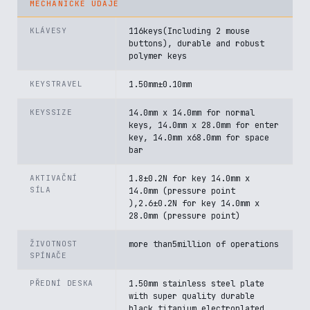
MECHANICKÉ ÚDAJE
KLÁVESY
116keys(Including 2 mouse
buttons), durable and robust
polymer keys
KEYSTRAVEL
1.50mm±0.10mm
KEYSSIZE
14.0mm x 14.0mm for normal
keys, 14.0mm x 28.0mm for enter
key, 14.0mm x68.0mm for space
bar
AKTIVAČNÍ
1.8±0.2N for key 14.0mm x
SÍLA
14.0mm (pressure point
),2.6±0.2N for key 14.0mm x
28.0mm (pressure point)
ŽIVOTNOST
more than5million of operations
SPÍNAČE
PŘEDNÍ DESKA
1.50mm stainless steel plate
with super quality durable
black titanium electroplated