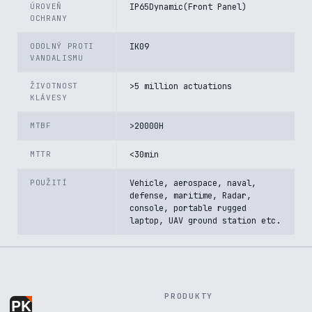
ÚROVEŇ
IP65Dynamic(Front Panel)
OCHRANY
ODOLNÝ PROTI
IK09
VANDALISMU
ŽIVOTNOST
>5 million actuations
KLÁVESY
MTBF
>20000H
MTTR
<30min
POUŽITÍ
Vehicle, aerospace, naval,
defense, maritime, Radar,
console, portable rugged
laptop, UAV ground station etc.
PRODUKTY