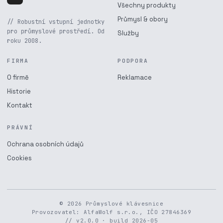
Všechny produkty
Průmysl & obory
// Robustní vstupní jednotky
pro průmyslové prostředí. Od
Služby
roku 2008.
FIRMA
PODPORA
O firmě
Reklamace
Historie
Kontakt
PRÁVNÍ
Ochrana osobních údajů
Cookies
© 2026 Průmyslové klávesnice
Provozovatel: AlfaWolf s.r.o., IČO 27846369
// v2.0.0 · build 2026-05