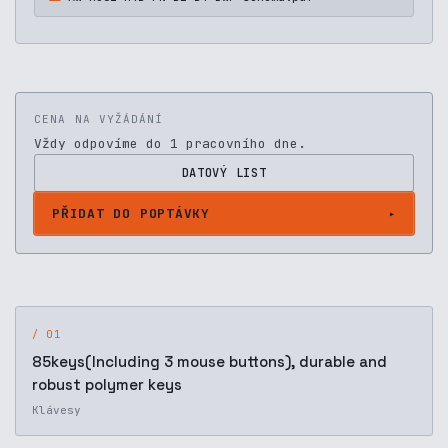
CENA NA VYŽÁDÁNÍ
Vždy odpovíme do 1 pracovního dne.
DATOVÝ LIST
PŘIDAT DO POPTÁVKY
/ 01
85keys(Including 3 mouse buttons), durable and
robust polymer keys
Klávesy