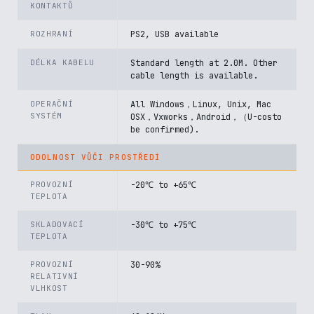
KONTAKTŮ
ROZHRANÍ
PS2, USB available
DÉLKA KABELU
Standard length at 2.0M. Other
cable length is available.
OPERAČNÍ
All Windows，Linux, Unix, Mac
SYSTÉM
OSX，Vxworks，Android，（U-costo
be confirmed).
ODOLNOST VŮČI PROSTŘEDÍ
PROVOZNÍ
-20℃ to +65℃
TEPLOTA
SKLADOVACÍ
-30℃ to +75℃
TEPLOTA
PROVOZNÍ
30-90%
RELATIVNÍ
VLHKOST