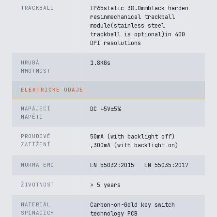
TRACKBALL
IP65static 38.0mmblack harden
resinmechanical trackball
module(stainless steel
trackball is optional)in 400
DPI resolutions
HRUBÁ
1.8KGs
HMOTNOST
ELEKTRICKÉ ÚDAJE
NAPÁJECÍ
DC +5V±5%
NAPĚTÍ
PROUDOVÉ
50mA (with backlight off)
ZATÍŽENÍ
,300mA (with backlight on)
NORMA EMC
EN 55032:2015 EN 55035:2017
ŽIVOTNOST
> 5 years
MATERIÁL
Carbon-on-Gold key switch
SPÍNACÍCH
technology PCB