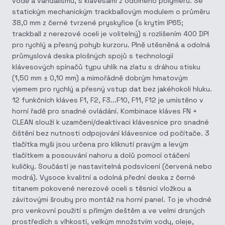
vodě a vandalismu, s klávesami z odolného polymeru. Se
statickým mechanickým trackballovým modulem o průměru
38,0 mm z černé tvrzené pryskyřice (s krytím IP65;
trackball z nerezové oceli je volitelný) s rozlišením 400 DPI
pro rychlý a přesný pohyb kurzoru. Plně utěsněná a odolná
průmyslová deska plošných spojů s technologií
klávesových spínačů typu uhlík na zlatu s dráhou stisku
(1,50 mm ± 0,10 mm) a mimořádně dobrým hmatovým
vjemem pro rychlý a přesný vstup dat bez jakéhokoli hluku.
12 funkčních kláves F1, F2, F3...F10, F11, F12 je umístěno v
horní řadě pro snadné ovládání. Kombinace kláves FN +
CLEAN slouží k uzamčení/deaktivaci klávesnice pro snadné
čištění bez nutnosti odpojování klávesnice od počítače. 3
tlačítka myši jsou určena pro kliknutí pravým a levým
tlačítkem a posouvání nahoru a dolů pomocí otáčení
kuličky. Součástí je nastavitelná podsvícení (červená nebo
modrá). Vysoce kvalitní a odolná přední deska z černé
titanem pokovené nerezové oceli s těsnicí vložkou a
závitovými šrouby pro montáž na horní panel. To je vhodné
pro venkovní použití s přímým deštěm a ve velmi drsných
prostředích s vlhkostí, velkým množstvím vody, oleje,