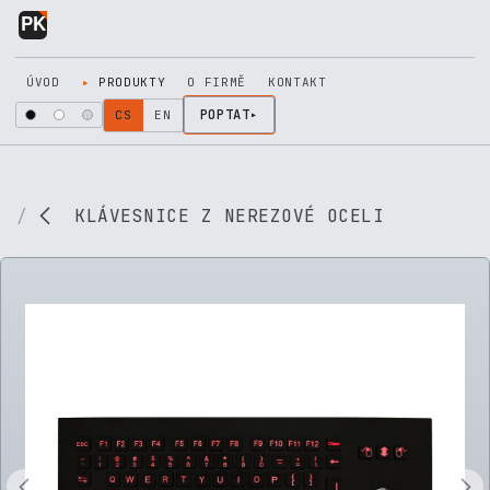
Přejít na obsah
ÚVOD
PRODUKTY
O FIRMĚ
KONTAKT
POPTAT
CS
EN
KLÁVESNICE Z NEREZOVÉ OCELI