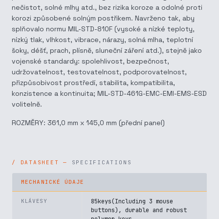
nečistot, solné mlhy atd., bez rizika koroze a odolné proti
korozi způsobené solným postřikem. Navrženo tak, aby
splňovalo normu MIL-STD-810F (vysoké a nízké teploty,
nízký tlak, vlhkost, vibrace, nárazy, solná mlha, teplotní
šoky, déšť, prach, plísně, sluneční záření atd.), stejně jako
vojenské standardy: spolehlivost, bezpečnost,
udržovatelnost, testovatelnost, podporovatelnost,
přizpůsobivost prostředí, stabilita, kompatibilita,
konzistence a kontinuita; MIL-STD-461G-EMC-EMI-EMS-ESD
volitelně.
ROZMĚRY: 361,0 mm x 145,0 mm (přední panel)
SPECIFICATIONS
MECHANICKÉ ÚDAJE
KLÁVESY
85keys(Including 3 mouse
buttons), durable and robust