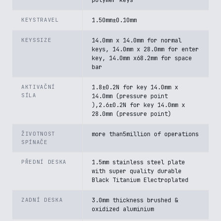
polymer keys
KEYSTRAVEL
1.50mm±0.10mm
KEYSSIZE
14.0mm x 14.0mm for normal
keys, 14.0mm x 28.0mm for enter
key, 14.0mm x68.2mm for space
bar
AKTIVAČNÍ
1.8±0.2N for key 14.0mm x
SÍLA
14.0mm (pressure point
),2.6±0.2N for key 14.0mm x
28.0mm (pressure point)
ŽIVOTNOST
more than5million of operations
SPÍNAČE
PŘEDNÍ DESKA
1.5mm stainless steel plate
with super quality durable
Black Titanium Electroplated
ZADNÍ DESKA
3.0mm thickness brushed &
oxidized aluminium