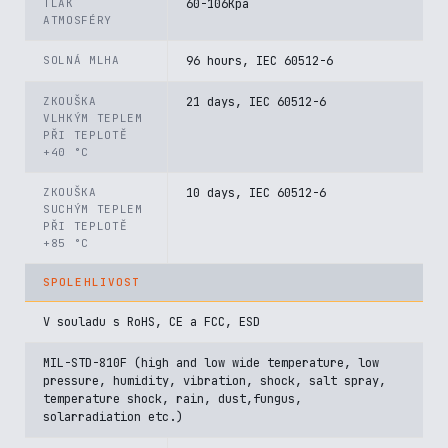
TLAK
60-106Kpa
ATMOSFÉRY
SOLNÁ MLHA
96 hours, IEC 60512-6
ZKOUŠKA
21 days, IEC 60512-6
VLHKÝM TEPLEM
PŘI TEPLOTĚ
+40 °C
ZKOUŠKA
10 days, IEC 60512-6
SUCHÝM TEPLEM
PŘI TEPLOTĚ
+85 °C
SPOLEHLIVOST
V souladu s RoHS, CE a FCC, ESD
MIL-STD-810F (high and low wide temperature, low
pressure, humidity, vibration, shock, salt spray,
temperature shock, rain, dust,fungus,
solarradiation etc.)