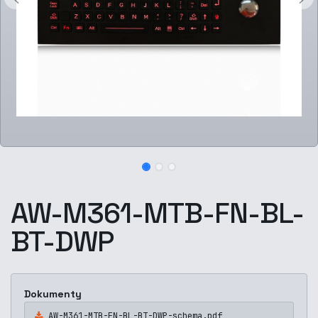
AW-M361-MTB-FN-BL-
BT-DWP
Dokumenty
AW-M361-MTB-FN-BL-BT-DWP-schema.pdf