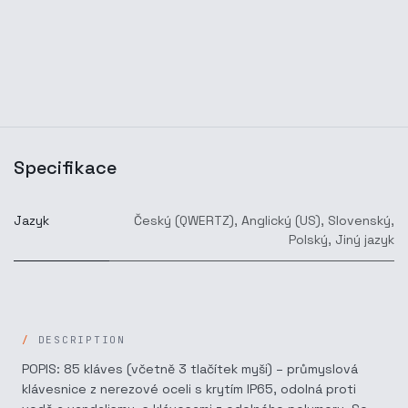
Specifikace
Jazyk
Český (QWERTZ)
,
Anglický (US)
,
Slovenský
,
Polský
,
Jiný jazyk
DESCRIPTION
POPIS: 85 kláves (včetně 3 tlačítek myši) – průmyslová
klávesnice z nerezové oceli s krytím IP65, odolná proti