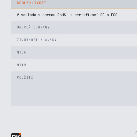
SPOLEHLIVOST
V souladu s normou RoHS, s certifikací CE a FCC
ÚROVEŇ OCHRANY
ŽIVOTNOST KLÁVESY
MTBF
MTTR
POUŽITÍ