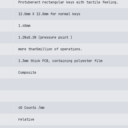
Protuberant rectangular keys with tactile feeling.
12.0mm X 12.0mm for normal keys
1.40mm
1.2N±0.2N (pressure point )
more than5million of operations.
1.3mm thick PCB, containing polyester film
Composite
40 Counts /mm
relative