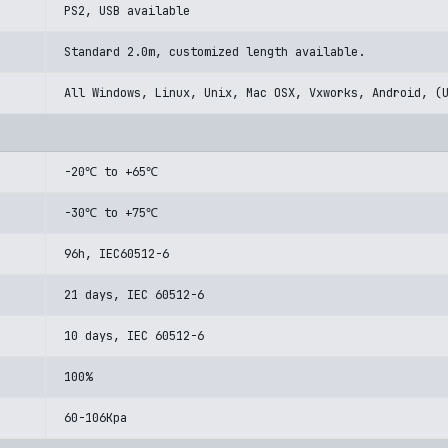
PS2, USB available
Standard 2.0m, customized length available.
All Windows, Linux, Unix, Mac OSX, Vxworks, Android, (
-20℃ to +65℃
-30℃ to +75℃
96h, IEC60512-6
21 days, IEC 60512-6
10 days, IEC 60512-6
100%
60-106Kpa