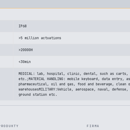
IP68
>5 million actuations
>20000H
<30min
MEDICAL: lab, hospital, clinic, dental, such as carts,
etc.;MATERIAL HANDLING: mobile keyboard, data entry, a
pharmaceutical, oil and gas, food and beverage, clean 
warehousesMILITARY:Vehicle, aerospace, naval, defense,
ground station etc.
PRODUKTY
FIRMA