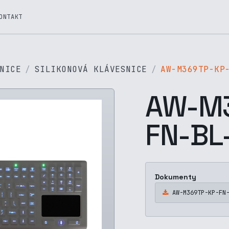
ONTAKT
NICE
SILIKONOVÁ KLÁVESNICE
AW-M369TP-KP
AW-M3
FN-BL
Dokumenty
AW-M369TP-KP-FN