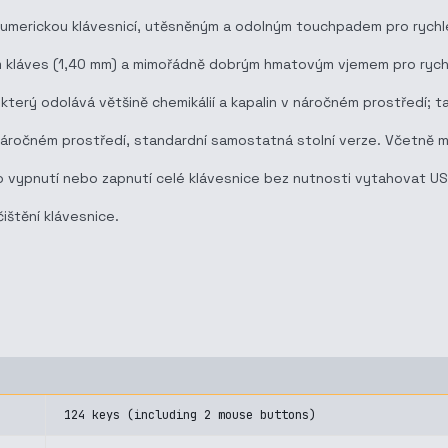
u numerickou klávesnicí, utěsněným a odolným touchpadem pro rychl
 kláves (1,40 mm) a mimořádně dobrým hmatovým vjemem pro rychlý
který odolává většině chemikálií a kapalin v náročném prostředí; t
 v náročném prostředí, standardní samostatná stolní verze. Včetně 
ro vypnutí nebo zapnutí celé klávesnice bez nutnosti vytahovat U
štění klávesnice.
124 keys (including 2 mouse buttons)