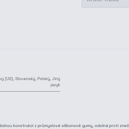
Velikost klávesy
ký (US)
,
Slovenský
,
Polský
,
Jiný
jazyk
lnou konstrukcí z průmyslové silikonové gumy, odolná proti znečiš