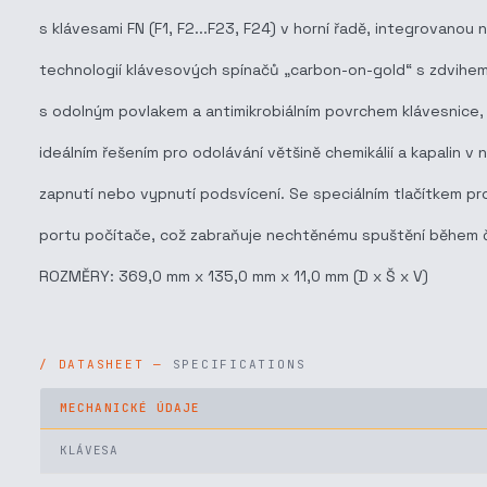
s klávesami FN (F1, F2...F23, F24) v horní řadě, integrovano
technologií klávesových spínačů „carbon-on-gold“ s zdvihem
s odolným povlakem a antimikrobiálním povrchem klávesnice, 
ideálním řešením pro odolávání většině chemikálií a kapalin
zapnutí nebo vypnutí podsvícení. Se speciálním tlačítkem p
portu počítače, což zabraňuje nechtěnému spuštění během či
ROZMĚRY: 369,0 mm x 135,0 mm x 11,0 mm (D x Š x V)
SPECIFICATIONS
MECHANICKÉ ÚDAJE
KLÁVESA