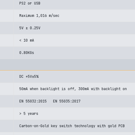
PS2 or USB
Maximum 1,016 m/sec
5V ± 0.25V
< 10 mA
0.80KGs
DC +5V±5%
50mA when backlight is off, 300mA with backlight on
EN 55032:2015 EN 55035:2017
> 5 years
Carbon-on-Gold key switch technology with gold PCB