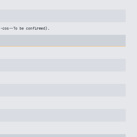
U-cos--To be confirmed).