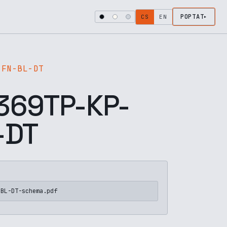
POPTAT
CS
EN
-FN-BL-DT
69TP-KP-
-DT
-BL-DT-schema.pdf