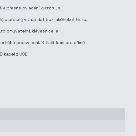
é a přesné ovládání kurzoru, s
 a přesný vstup dat bez jakéhokoli hluku,
ato omyvatelná klávesnice je
modrého podsvícení. S tlačítkem pro přímé
SB kabel z USB