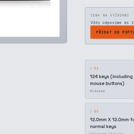
CENA NA VYŽÁDÁNÍ
Vždy odpovíme do 1
PŘIDAT DO POPT
/ 01
124 keys (including
mouse buttons)
Klávesa
/ 03
12.0mm X 12.0mm f
normal keys