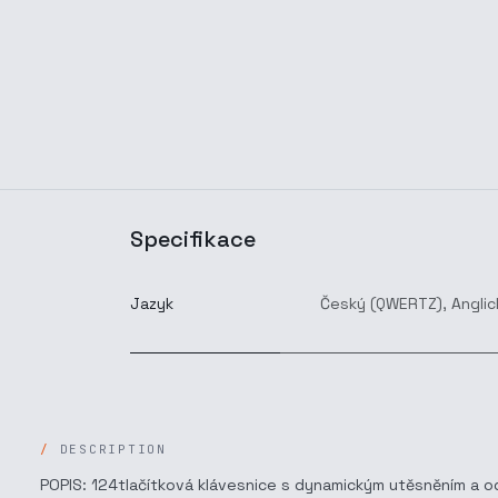
Specifikace
Jazyk
Český (QWERTZ)
,
Anglic
DESCRIPTION
POPIS: 124tlačítková klávesnice s dynamickým utěsněním a odo