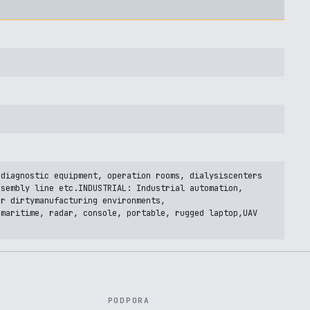
 diagnostic equipment, operation rooms, dialysiscenters
ssembly line etc.INDUSTRIAL: Industrial automation,
or dirtymanufacturing environments,
 maritime, radar, console, portable, rugged laptop,UAV
PODPORA