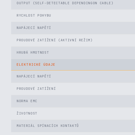
OUTPUT (SELF-DETECTABLE DEPENDINGON CABLE)
RYCHLOST POHYBU
NAPÁJECÍ NAPĚTÍ
PROUDOVÉ ZATÍŽENÍ (AKTIVNÍ REŽIM)
HRUBÁ HMOTNOST
ELEKTRICKÉ ÚDAJE
NAPÁJECÍ NAPĚTÍ
PROUDOVÉ ZATÍŽENÍ
NORMA EMC
ŽIVOTNOST
MATERIÁL SPÍNACÍCH KONTAKTŮ