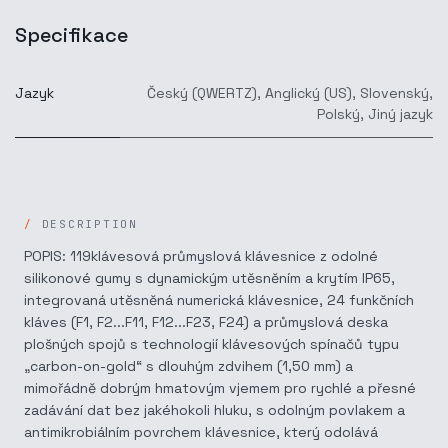
Specifikace
Jazyk
Český (QWERTZ)
,
Anglický (US)
,
Slovenský
,
Polský
,
Jiný jazyk
DESCRIPTION
POPIS: 119klávesová průmyslová klávesnice z odolné
silikonové gumy s dynamickým utěsněním a krytím IP65,
integrovaná utěsněná numerická klávesnice, 24 funkčních
kláves (F1, F2...F11, F12...F23, F24) a průmyslová deska
plošných spojů s technologií klávesových spínačů typu
„carbon-on-gold“ s dlouhým zdvihem (1,50 mm) a
mimořádně dobrým hmatovým vjemem pro rychlé a přesné
zadávání dat bez jakéhokoli hluku, s odolným povlakem a
antimikrobiálním povrchem klávesnice, který odolává