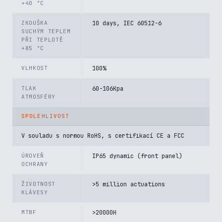
+40 °C
ZKOUŠKA
10 days, IEC 60512-6
SUCHÝM TEPLEM
PŘI TEPLOTĚ
+85 °C
VLHKOST
100%
TLAK
60-106Kpa
ATMOSFÉRY
SPOLEHLIVOST
V souladu s normou RoHS, s certifikací CE a FCC
ÚROVEŇ
IP65 dynamic (front panel)
OCHRANY
ŽIVOTNOST
>5 million actuations
KLÁVESY
MTBF
>20000H