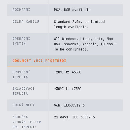
ROZHRANÍ
PS2, USB available
DÉLKA KABELU
Standard 2.0m, customized
length available.
OPERAČNÍ
All Windows, Linux, Unix, Mac
SYSTÉM
OSX, Vxworks, Android, (U-cos--
To be confirmed).
ODOLNOST VŮČI PROSTŘEDÍ
PROVOZNÍ
-20℃ to +65℃
TEPLOTA
SKLADOVACÍ
-30℃ to +75℃
TEPLOTA
SOLNÁ MLHA
96h, IEC60512-6
ZKOUŠKA
21 days, IEC 60512-6
VLHKÝM TEPLEM
PŘI TEPLOTĚ