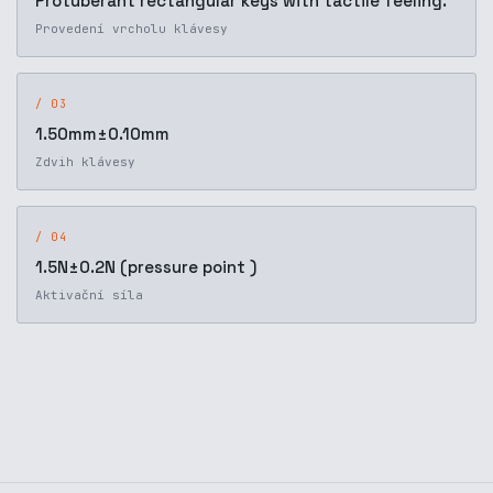
Protuberant rectangular keys with tactile feeling.
Provedení vrcholu klávesy
/ 03
1.50mm±0.10mm
Zdvih klávesy
/ 04
1.5N±0.2N (pressure point )
Aktivační síla