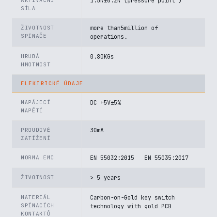
AKTIVAČNÍ
1.5N±0.2N (pressure point )
SÍLA
ŽIVOTNOST
more than5million of
SPÍNAČE
operations.
HRUBÁ
0.80KGs
HMOTNOST
ELEKTRICKÉ ÚDAJE
NAPÁJECÍ
DC +5V±5%
NAPĚTÍ
PROUDOVÉ
30mA
ZATÍŽENÍ
NORMA EMC
EN 55032:2015 EN 55035:2017
ŽIVOTNOST
> 5 years
MATERIÁL
Carbon-on-Gold key switch
SPÍNACÍCH
technology with gold PCB
KONTAKTŮ