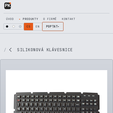
Přejít na obsah
ÚVOD
PRODUKTY
O FIRMĚ
KONTAKT
POPTAT
CS
EN
SILIKONOVÁ KLÁVESNICE