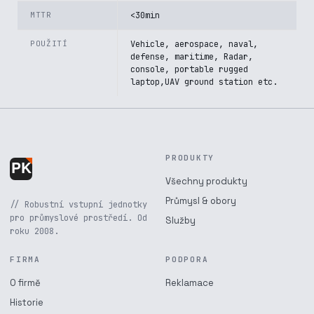
MTTR
<30min
POUŽITÍ
Vehicle, aerospace, naval,
defense, maritime, Radar,
console, portable rugged
laptop,UAV ground station etc.
PRODUKTY
Všechny produkty
Průmysl & obory
// Robustní vstupní jednotky
pro průmyslové prostředí. Od
Služby
roku 2008.
FIRMA
PODPORA
O firmě
Reklamace
Historie