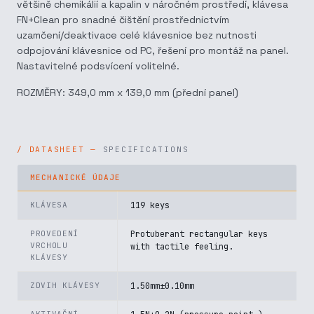
většině chemikálií a kapalin v náročném prostředí, klávesa
FN+Clean pro snadné čištění prostřednictvím
uzamčení/deaktivace celé klávesnice bez nutnosti
odpojování klávesnice od PC, řešení pro montáž na panel.
Nastavitelné podsvícení volitelné.
ROZMĚRY: 349,0 mm x 139,0 mm (přední panel)
SPECIFICATIONS
MECHANICKÉ ÚDAJE
KLÁVESA
119 keys
PROVEDENÍ
Protuberant rectangular keys
VRCHOLU
with tactile feeling.
KLÁVESY
ZDVIH KLÁVESY
1.50mm±0.10mm